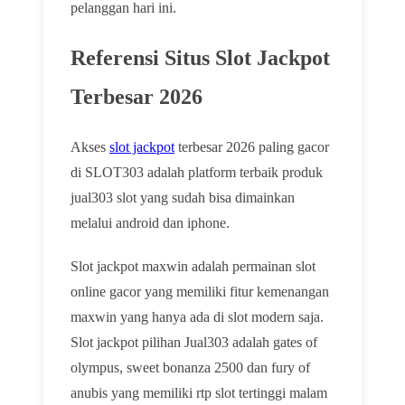
pelanggan hari ini.
Referensi Situs Slot Jackpot
Terbesar 2026
Akses
slot jackpot
terbesar 2026 paling gacor
di SLOT303 adalah platform terbaik produk
jual303 slot yang sudah bisa dimainkan
melalui android dan iphone.
Slot jackpot maxwin adalah permainan slot
online gacor yang memiliki fitur kemenangan
maxwin yang hanya ada di slot modern saja.
Slot jackpot pilihan Jual303 adalah gates of
olympus, sweet bonanza 2500 dan fury of
anubis yang memiliki rtp slot tertinggi malam