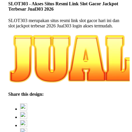
SLOT303 - Akses Situs Resmi Link Slot Gacor Jackpot
Terbesar Jual303 2026
SLOT303 merupakan situs resmi link slot gacor hari ini dan
slot jackpot terbesar 2026 Jual303 login akses termudah.
Share this design: