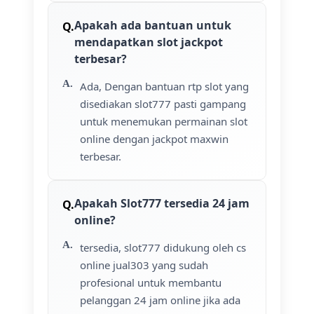
Apakah ada bantuan untuk
mendapatkan slot jackpot
terbesar?
Ada, Dengan bantuan rtp slot yang
disediakan slot777 pasti gampang
untuk menemukan permainan slot
online dengan jackpot maxwin
terbesar.
Apakah Slot777 tersedia 24 jam
online?
tersedia, slot777 didukung oleh cs
online jual303 yang sudah
profesional untuk membantu
pelanggan 24 jam online jika ada