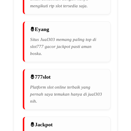
mengikuti rtp slot tersedia saja.
Eyang
Situs Jual303 memang paling top di
slot777 gacor jackpot pasti aman
bosku.
777slot
Platform slot online terbaik yang
pernah saya temukan hanya di jual303
nih.
Jackpot