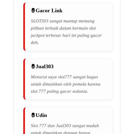
Gacor Link
SLOT303 sangat mantap memang
pilihan terbaik dalam bermain slot
jackpot terbesar hari ini paling gacor
deh.
Jual303
Menurut saya slot777 sangat bagus
untuk dimainkan oleh pemula karena
slot 777 paling gacor sedunia.
Udin
Slot 777 dan Jual303 sangat mudah
untuk dimainkan dengan hanya