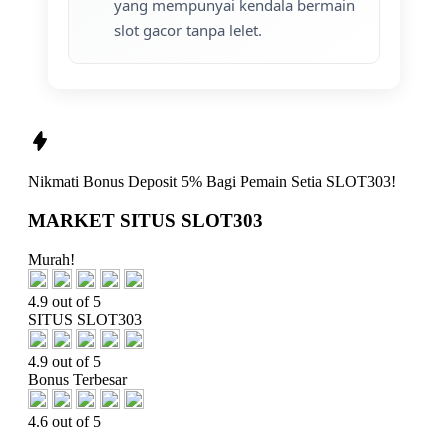
yang mempunyai kendala bermain
slot gacor tanpa lelet.
Nikmati
Bonus Deposit 5%
Bagi Pemain Setia
SLOT303!
MARKET SITUS SLOT303
Murah!
4.9 out of 5
SITUS SLOT303
4.9 out of 5
Bonus Terbesar
4.6 out of 5