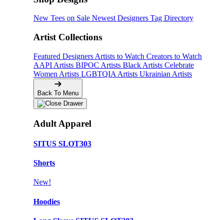
New Tees on Sale
Newest Designers
Tag Directory
Artist Collections
Featured Designers
Artists to Watch
Creators to Watch
AAPI Artists
BIPOC Artists
Black Artists
Celebrate
Women Artists
LGBTQIA Artists
Ukrainian Artists
Back To Menu
Adult Apparel
SITUS SLOT303
Shorts
New!
Hoodies