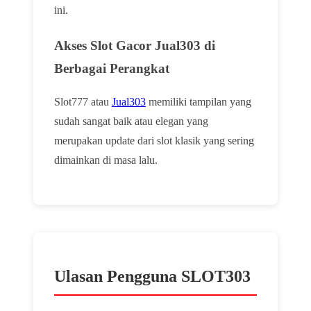
ini.
Akses Slot Gacor Jual303 di
Berbagai Perangkat
Slot777 atau
Jual303
memiliki tampilan yang
sudah sangat baik atau elegan yang
merupakan update dari slot klasik yang sering
dimainkan di masa lalu.
Ulasan Pengguna SLOT303