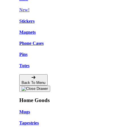
New!
Stickers
Magnets
Phone Cases
Pins
Totes
Back To Menu
Home Goods
Mugs
Tapestries