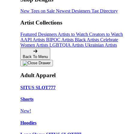
New Tees on Sale
Newest Designers
Tag Directory
Artist Collections
Featured Designers
Artists to Watch
Creators to Watch
AAPI Artists
BIPOC Artists
Black Artists
Celebrate
Women Artists
LGBTQIA Artists
Ukrainian Artists
Back To Menu
Adult Apparel
SITUS SLOT777
Shorts
New!
Hoodies