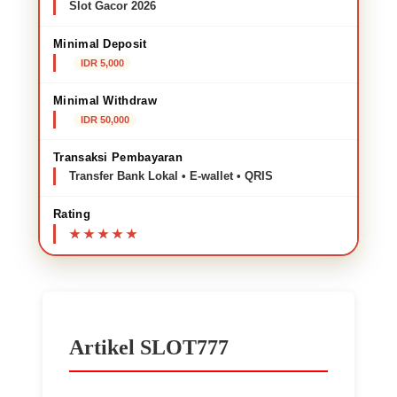
Slot Gacor 2026
Minimal Deposit
IDR 5,000
Minimal Withdraw
IDR 50,000
Transaksi Pembayaran
Transfer Bank Lokal • E-wallet • QRIS
Rating
Artikel SLOT777