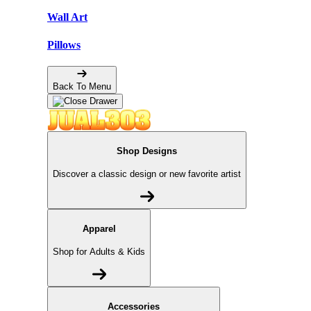
Wall Art
Pillows
Back To Menu
Shop Designs
Discover a classic design or new favorite artist
Apparel
Shop for Adults & Kids
Accessories