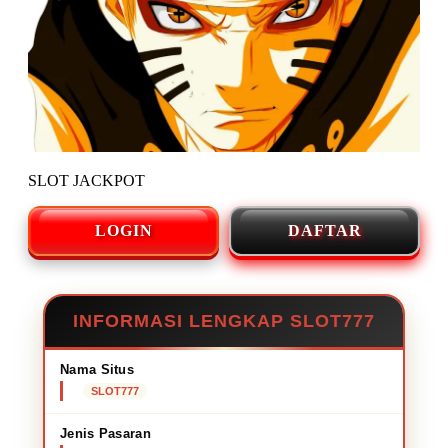
SLOT JACKPOT
LOGIN
DAFTAR
INFORMASI LENGKAP SLOT777
Nama Situs
SLOT777
Jenis Pasaran