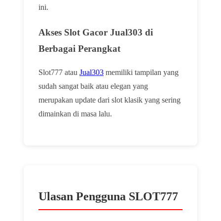
ini.
Akses Slot Gacor Jual303 di
Berbagai Perangkat
Slot777 atau
Jual303
memiliki tampilan yang
sudah sangat baik atau elegan yang
merupakan update dari slot klasik yang sering
dimainkan di masa lalu.
Ulasan Pengguna SLOT777