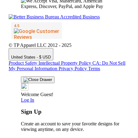
© TP Apparel LLC 2012 - 2025
United States - $ USD
Product Safety
Intellectual Property Policy
CA: Do Not Sell
My Personal Information
Privacy Policy
Terms
Welcome Guest!
Log In
Sign Up
Create an account to save your favorite designs for
viewing anytime, on any device.