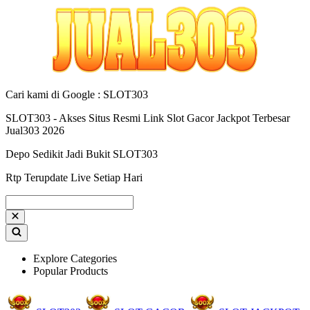
Cari kami di Google : SLOT303
SLOT303 - Akses Situs Resmi Link Slot Gacor Jackpot Terbesar
Jual303 2026
Depo Sedikit Jadi Bukit SLOT303
Rtp Terupdate Live Setiap Hari
Explore Categories
Popular Products