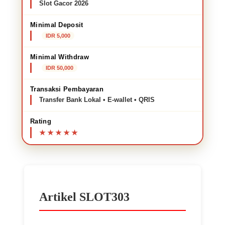
Slot Gacor 2026
Minimal Deposit
IDR 5,000
Minimal Withdraw
IDR 50,000
Transaksi Pembayaran
Transfer Bank Lokal • E-wallet • QRIS
Rating
Artikel SLOT303