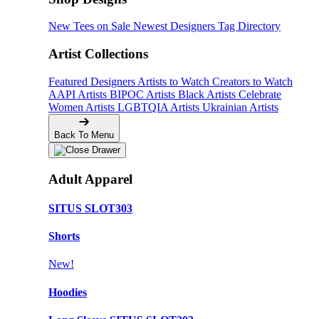
New Tees on Sale
Newest Designers
Tag Directory
Artist Collections
Featured Designers
Artists to Watch
Creators to Watch
AAPI Artists
BIPOC Artists
Black Artists
Celebrate
Women Artists
LGBTQIA Artists
Ukrainian Artists
Back To Menu
Adult Apparel
SITUS SLOT303
Shorts
New!
Hoodies