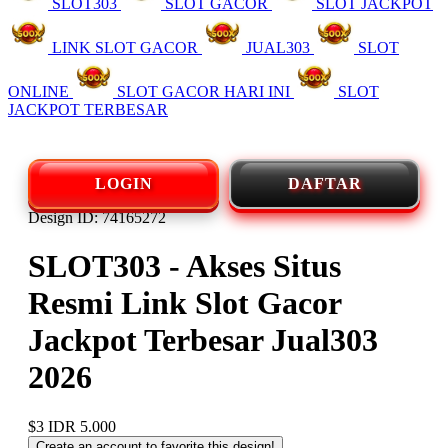
SLOT303
SLOT GACOR
SLOT JACKPOT
LINK SLOT GACOR
JUAL303
SLOT
ONLINE
SLOT GACOR HARI INI
SLOT
JACKPOT TERBESAR
LOGIN
DAFTAR
Design ID: 74165272
SLOT303 - Akses Situs
Resmi Link Slot Gacor
Jackpot Terbesar Jual303
2026
$3
IDR 5.000
Create an account to favorite this design!