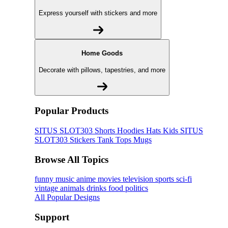
Express yourself with stickers and more
Home Goods
Decorate with pillows, tapestries, and more
Popular Products
SITUS SLOT303
Shorts
Hoodies
Hats
Kids SITUS
SLOT303
Stickers
Tank Tops
Mugs
Browse All Topics
funny
music
anime
movies
television
sports
sci-fi
vintage
animals
drinks
food
politics
All Popular Designs
Support