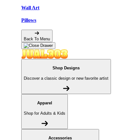
Wall Art
Pillows
Back To Menu
Shop Designs
Discover a classic design or new favorite artist
Apparel
Shop for Adults & Kids
Accessories