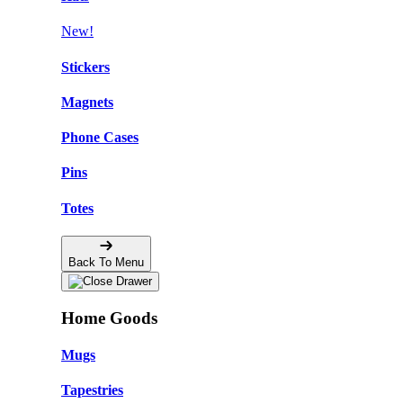
New!
Stickers
Magnets
Phone Cases
Pins
Totes
Back To Menu
Home Goods
Mugs
Tapestries