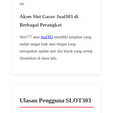
ini.
Akses Slot Gacor Jual303 di
Berbagai Perangkat
Slot777 atau
Jual303
memiliki tampilan yang
sudah sangat baik atau elegan yang
merupakan update dari slot klasik yang sering
dimainkan di masa lalu.
Ulasan Pengguna SLOT303