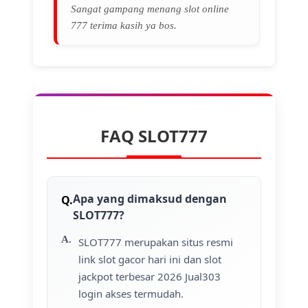
Sangat gampang menang slot online
777 terima kasih ya bos.
FAQ SLOT777
Apa yang dimaksud dengan
SLOT777?
SLOT777 merupakan situs resmi
link slot gacor hari ini dan slot
jackpot terbesar 2026 Jual303
login akses termudah.