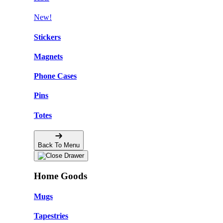
New!
Stickers
Magnets
Phone Cases
Pins
Totes
Back To Menu
Home Goods
Mugs
Tapestries