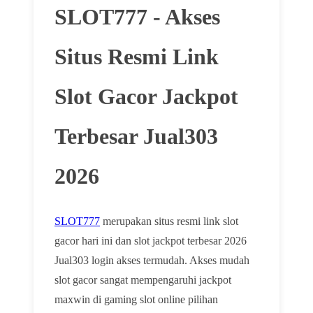
SLOT777 - Akses
Situs Resmi Link
Slot Gacor Jackpot
Terbesar Jual303
2026
SLOT777
merupakan situs resmi link slot
gacor hari ini dan slot jackpot terbesar 2026
Jual303 login akses termudah. Akses mudah
slot gacor sangat mempengaruhi jackpot
maxwin di gaming slot online pilihan