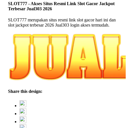
SLOT777 - Akses Situs Resmi Link Slot Gacor Jackpot
Terbesar Jual303 2026
SLOT777 merupakan situs resmi link slot gacor hari ini dan
slot jackpot terbesar 2026 Jual303 login akses termudah.
Share this design: