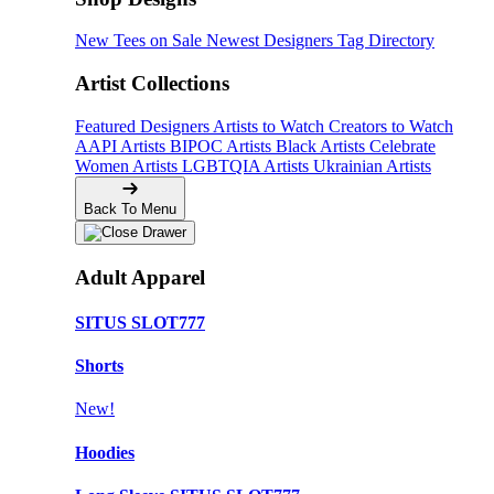
New Tees on Sale
Newest Designers
Tag Directory
Artist Collections
Featured Designers
Artists to Watch
Creators to Watch
AAPI Artists
BIPOC Artists
Black Artists
Celebrate
Women Artists
LGBTQIA Artists
Ukrainian Artists
Back To Menu
Adult Apparel
SITUS SLOT777
Shorts
New!
Hoodies