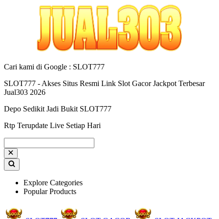
Cari kami di Google : SLOT777
SLOT777 - Akses Situs Resmi Link Slot Gacor Jackpot Terbesar
Jual303 2026
Depo Sedikit Jadi Bukit SLOT777
Rtp Terupdate Live Setiap Hari
Explore Categories
Popular Products