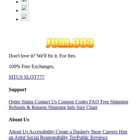
Don't love it? We'll fix it. For free.
100% Free Exchanges.
SITUS SLOT777
Support
Order Status
Contact Us
Coupon Codes
FAQ
Free Shipping
Refunds & Returns
Shipping Info
Size Chart
About Us
About Us
Accessibility
Create a Dashery Store
Careers
Hire
an Artist
Social Responsibility
TeePublic Reviews