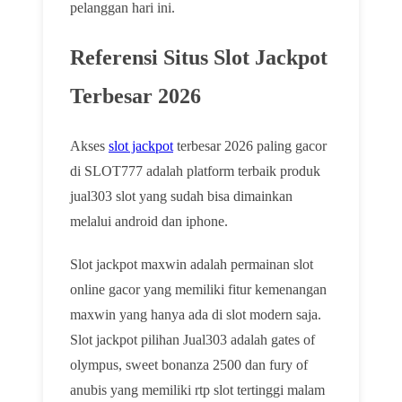
pelanggan hari ini.
Referensi Situs Slot Jackpot
Terbesar 2026
Akses
slot jackpot
terbesar 2026 paling gacor
di SLOT777 adalah platform terbaik produk
jual303 slot yang sudah bisa dimainkan
melalui android dan iphone.
Slot jackpot maxwin adalah permainan slot
online gacor yang memiliki fitur kemenangan
maxwin yang hanya ada di slot modern saja.
Slot jackpot pilihan Jual303 adalah gates of
olympus, sweet bonanza 2500 dan fury of
anubis yang memiliki rtp slot tertinggi malam