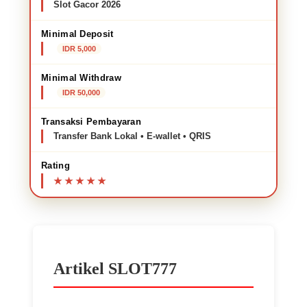
Slot Gacor 2026
Minimal Deposit
IDR 5,000
Minimal Withdraw
IDR 50,000
Transaksi Pembayaran
Transfer Bank Lokal • E-wallet • QRIS
Rating
Artikel SLOT777