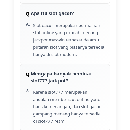
Apa itu slot gacor?
Slot gacor merupakan permainan
slot online yang mudah menang
jackpot maxwin terbesar dalam 1
putaran slot yang biasanya tersedia
hanya di slot modern.
Mengapa banyak peminat
slot777 jackpot?
Karena slot777 merupakan
andalan member slot online yang
haus kemenangan, dan slot gacor
gampang menang hanya tersedia
di slot777 resmi.