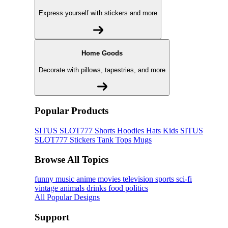
Express yourself with stickers and more
Home Goods
Decorate with pillows, tapestries, and more
Popular Products
SITUS SLOT777
Shorts
Hoodies
Hats
Kids SITUS
SLOT777
Stickers
Tank Tops
Mugs
Browse All Topics
funny
music
anime
movies
television
sports
sci-fi
vintage
animals
drinks
food
politics
All Popular Designs
Support