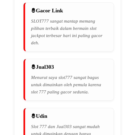
Gacor Link
SLOT777 sangat mantap memang
pilihan terbaik dalam bermain slot
jackpot terbesar hari ini paling gacor
deh.
Jual303
Menurut saya slot777 sangat bagus
untuk dimainkan oleh pemula karena
slot 777 paling gacor sedunia.
Udin
Slot 777 dan Jual303 sangat mudah
untuk dimainkan dengan hanya