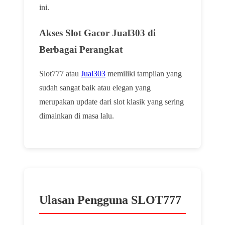
ini.
Akses Slot Gacor Jual303 di
Berbagai Perangkat
Slot777 atau
Jual303
memiliki tampilan yang
sudah sangat baik atau elegan yang
merupakan update dari slot klasik yang sering
dimainkan di masa lalu.
Ulasan Pengguna SLOT777