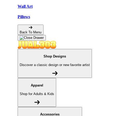
Wall Art
Pillows
Back To Menu
Shop Designs
Discover a classic design or new favorite artist
Apparel
Shop for Adults & Kids
Accessories