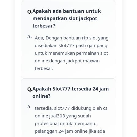
Apakah ada bantuan untuk
mendapatkan slot jackpot
terbesar?
Ada, Dengan bantuan rtp slot yang
disediakan slot777 pasti gampang
untuk menemukan permainan slot
online dengan jackpot maxwin
terbesar.
Apakah Slot777 tersedia 24 jam
online?
tersedia, slot777 didukung oleh cs
online jual303 yang sudah
profesional untuk membantu
pelanggan 24 jam online jika ada