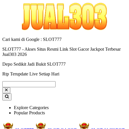
Cari kami di Google : SLOT777
SLOT777 - Akses Situs Resmi Link Slot Gacor Jackpot Terbesar
Jual303 2026
Depo Sedikit Jadi Bukit SLOT777
Rtp Terupdate Live Setiap Hari
Explore Categories
Popular Products