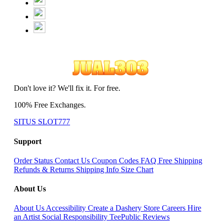
Don't love it? We'll fix it. For free.
100% Free Exchanges.
SITUS SLOT777
Support
Order Status
Contact Us
Coupon Codes
FAQ
Free Shipping
Refunds & Returns
Shipping Info
Size Chart
About Us
About Us
Accessibility
Create a Dashery Store
Careers
Hire
an Artist
Social Responsibility
TeePublic Reviews