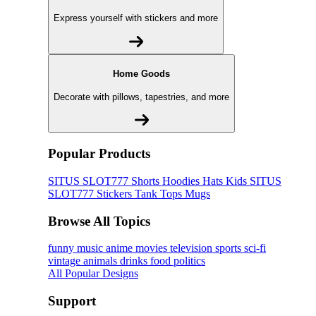
Express yourself with stickers and more
Home Goods
Decorate with pillows, tapestries, and more
Popular Products
SITUS SLOT777
Shorts
Hoodies
Hats
Kids SITUS
SLOT777
Stickers
Tank Tops
Mugs
Browse All Topics
funny
music
anime
movies
television
sports
sci-fi
vintage
animals
drinks
food
politics
All Popular Designs
Support