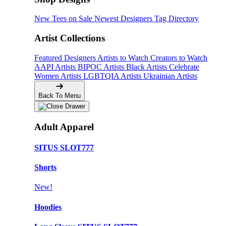
New Tees on Sale
Newest Designers
Tag Directory
Artist Collections
Featured Designers
Artists to Watch
Creators to Watch
AAPI Artists
BIPOC Artists
Black Artists
Celebrate
Women Artists
LGBTQIA Artists
Ukrainian Artists
Back To Menu
Adult Apparel
SITUS SLOT777
Shorts
New!
Hoodies