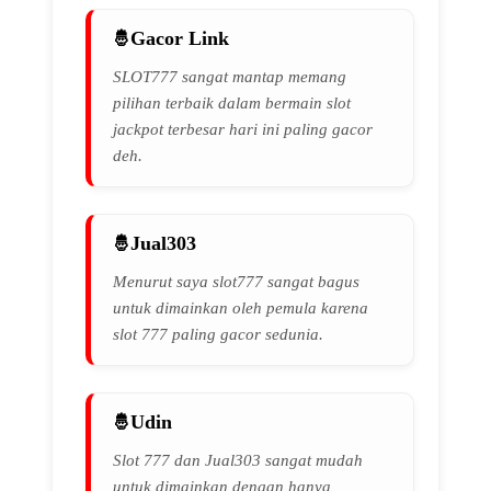
Gacor Link
SLOT777 sangat mantap memang
pilihan terbaik dalam bermain slot
jackpot terbesar hari ini paling gacor
deh.
Jual303
Menurut saya slot777 sangat bagus
untuk dimainkan oleh pemula karena
slot 777 paling gacor sedunia.
Udin
Slot 777 dan Jual303 sangat mudah
untuk dimainkan dengan hanya