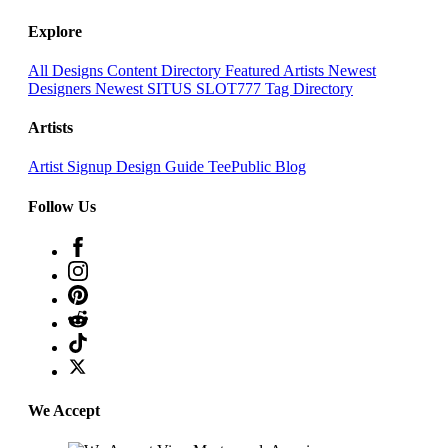
Explore
All Designs
Content Directory
Featured Artists
Newest
Designers
Newest SITUS SLOT777
Tag Directory
Artists
Artist Signup
Design Guide
TeePublic Blog
Follow Us
We Accept