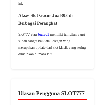
ini.
Akses Slot Gacor Jual303 di
Berbagai Perangkat
Slot777 atau
Jual303
memiliki tampilan yang
sudah sangat baik atau elegan yang
merupakan update dari slot klasik yang sering
dimainkan di masa lalu.
Ulasan Pengguna SLOT777