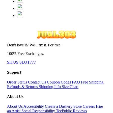
Don't love it? We'll fix it. For free.
100% Free Exchanges.
SITUS SLOT777
Support
Order Status
Contact Us
Coupon Codes
FAQ
Free Shipping
Refunds & Returns
Shipping Info
Size Chart
About Us
About Us
Accessibility
Create a Dashery Store
Careers
Hire
an Artist
Social Responsibility
TeePublic Reviews