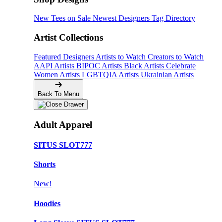
New Tees on Sale
Newest Designers
Tag Directory
Artist Collections
Featured Designers
Artists to Watch
Creators to Watch
AAPI Artists
BIPOC Artists
Black Artists
Celebrate
Women Artists
LGBTQIA Artists
Ukrainian Artists
Back To Menu
Adult Apparel
SITUS SLOT777
Shorts
New!
Hoodies