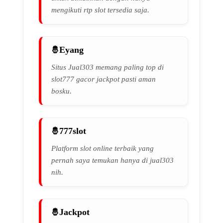
mengikuti rtp slot tersedia saja.
Eyang
Situs Jual303 memang paling top di
slot777 gacor jackpot pasti aman
bosku.
777slot
Platform slot online terbaik yang
pernah saya temukan hanya di jual303
nih.
Jackpot