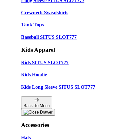
Long Sleeve SITUS SLOT777
Crewneck Sweatshirts
Tank Tops
Baseball SITUS SLOT777
Kids Apparel
Kids SITUS SLOT777
Kids Hoodie
Kids Long Sleeve SITUS SLOT777
Back To Menu
Accessories
Hats