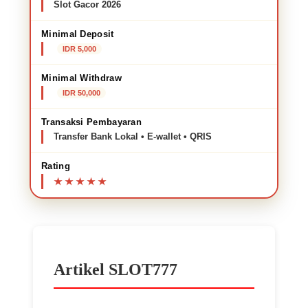
Slot Gacor 2026
Minimal Deposit
IDR 5,000
Minimal Withdraw
IDR 50,000
Transaksi Pembayaran
Transfer Bank Lokal • E-wallet • QRIS
Rating
Artikel SLOT777