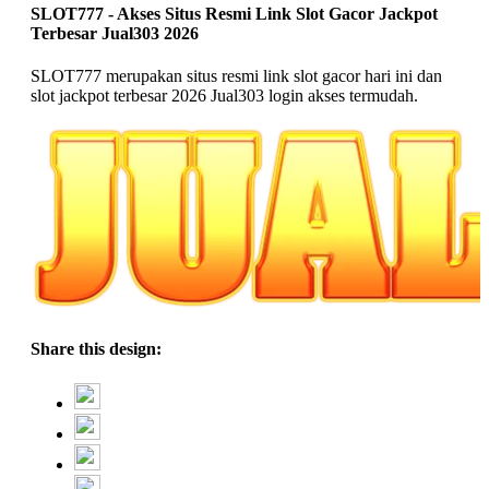
SLOT777 - Akses Situs Resmi Link Slot Gacor Jackpot
Terbesar Jual303 2026
SLOT777 merupakan situs resmi link slot gacor hari ini dan
slot jackpot terbesar 2026 Jual303 login akses termudah.
Share this design: