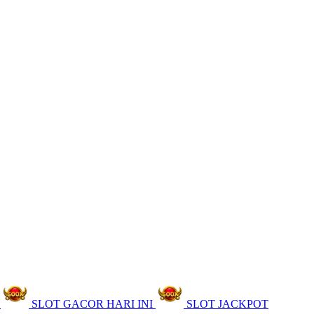
SLOT GACOR HARI INI
SLOT JACKPOT