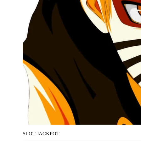
SLOT JACKPOT