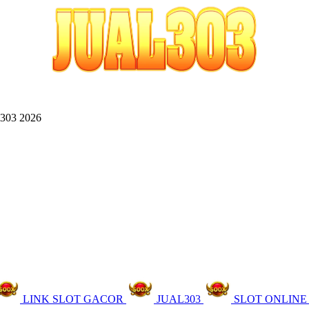
l303 2026
LINK SLOT GACOR
JUAL303
SLOT ONLINE