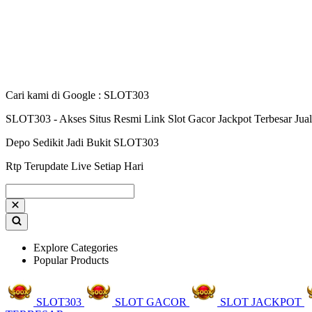
Cari kami di Google : SLOT303
SLOT303 - Akses Situs Resmi Link Slot Gacor Jackpot Terbesar Jua
Depo Sedikit Jadi Bukit SLOT303
Rtp Terupdate Live Setiap Hari
Explore Categories
Popular Products
SLOT303
SLOT GACOR
SLOT JACKPOT