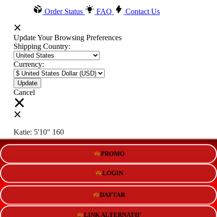
Order Status
FAQ
Contact Us
Update Your Browsing Preferences
Shipping Country:
Currency:
Cancel
Katie:
5'10"
160
PROMO
Select your person:
Male
Female
LOGIN
Height
Short
Med
Tall
DAFTAR
Weight
Slim
Avg
Heavy
LINK ALTERNATIF