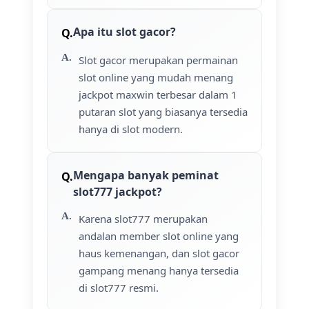
Apa itu slot gacor?
Slot gacor merupakan permainan
slot online yang mudah menang
jackpot maxwin terbesar dalam 1
putaran slot yang biasanya tersedia
hanya di slot modern.
Mengapa banyak peminat
slot777 jackpot?
Karena slot777 merupakan
andalan member slot online yang
haus kemenangan, dan slot gacor
gampang menang hanya tersedia
di slot777 resmi.