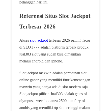
pelanggan hari ini.
Referensi Situs Slot Jackpot
Terbesar 2026
Akses
slot jackpot
terbesar 2026 paling gacor
di SLOT777 adalah platform terbaik produk
jual303 slot yang sudah bisa dimainkan
melalui android dan iphone.
Slot jackpot maxwin adalah permainan slot
online gacor yang memiliki fitur kemenangan
maxwin yang hanya ada di slot modern saja.
Slot jackpot pilihan Jual303 adalah gates of
olympus, sweet bonanza 2500 dan fury of
anubis yang memiliki rtp slot tertinggi malam