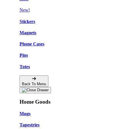
New!
Stickers
Magnets
Phone Cases
Pins
Totes
Back To Menu
Home Goods
Mugs
Tapestries