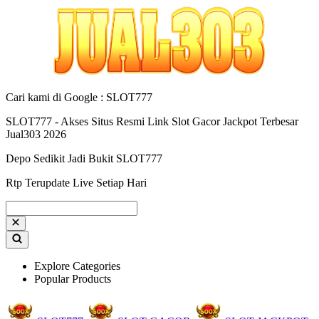
Cari kami di Google : SLOT777
SLOT777 - Akses Situs Resmi Link Slot Gacor Jackpot Terbesar
Jual303 2026
Depo Sedikit Jadi Bukit SLOT777
Rtp Terupdate Live Setiap Hari
Explore Categories
Popular Products