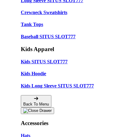
Long Sleeve SITUS SLOT777
Crewneck Sweatshirts
Tank Tops
Baseball SITUS SLOT777
Kids Apparel
Kids SITUS SLOT777
Kids Hoodie
Kids Long Sleeve SITUS SLOT777
Back To Menu
Accessories
Hats