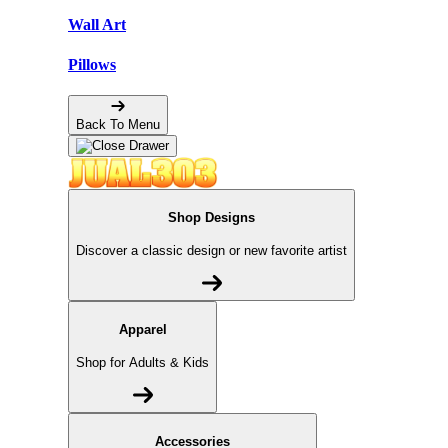
Wall Art
Pillows
Back To Menu
Shop Designs
Discover a classic design or new favorite artist
Apparel
Shop for Adults & Kids
Accessories