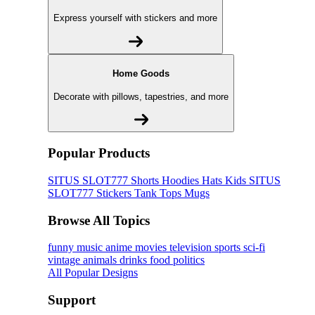
Express yourself with stickers and more
Home Goods
Decorate with pillows, tapestries, and more
Popular Products
SITUS SLOT777
Shorts
Hoodies
Hats
Kids SITUS
SLOT777
Stickers
Tank Tops
Mugs
Browse All Topics
funny
music
anime
movies
television
sports
sci-fi
vintage
animals
drinks
food
politics
All Popular Designs
Support