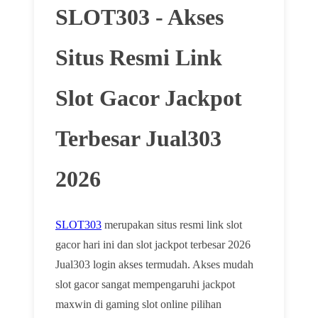
SLOT303 - Akses
Situs Resmi Link
Slot Gacor Jackpot
Terbesar Jual303
2026
SLOT303
merupakan situs resmi link slot
gacor hari ini dan slot jackpot terbesar 2026
Jual303 login akses termudah. Akses mudah
slot gacor sangat mempengaruhi jackpot
maxwin di gaming slot online pilihan