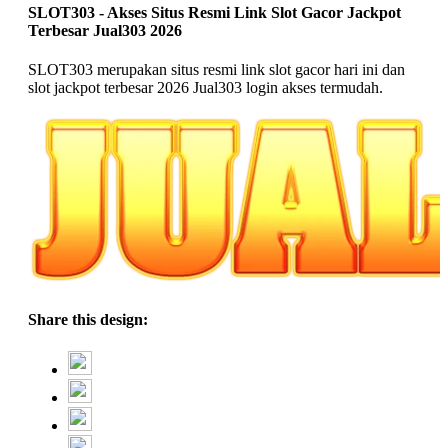
SLOT303 - Akses Situs Resmi Link Slot Gacor Jackpot
Terbesar Jual303 2026
SLOT303 merupakan situs resmi link slot gacor hari ini dan
slot jackpot terbesar 2026 Jual303 login akses termudah.
Share this design: