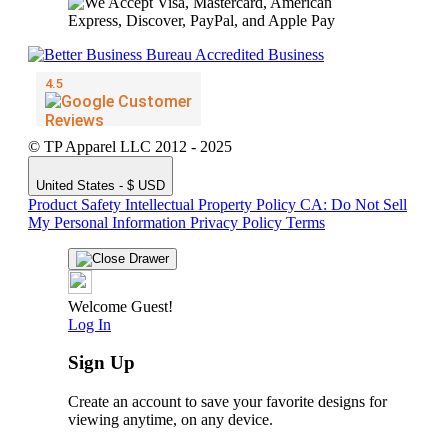
© TP Apparel LLC 2012 - 2025
United States - $ USD
Product Safety
Intellectual Property Policy
CA: Do Not Sell
My Personal Information
Privacy Policy
Terms
Welcome Guest!
Log In
Sign Up
Create an account to save your favorite designs for
viewing anytime, on any device.