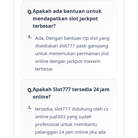
Apakah ada bantuan untuk
mendapatkan slot jackpot
terbesar?
Ada, Dengan bantuan rtp slot yang
disediakan slot777 pasti gampang
untuk menemukan permainan slot
online dengan jackpot maxwin
terbesar.
Apakah Slot777 tersedia 24 jam
online?
tersedia, slot777 didukung oleh cs
online jual303 yang sudah
profesional untuk membantu
pelanggan 24 jam online jika ada