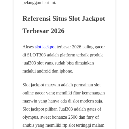
pelanggan hari ini.
Referensi Situs Slot Jackpot
Terbesar 2026
Akses
slot jackpot
terbesar 2026 paling gacor
di SLOT303 adalah platform terbaik produk
jual303 slot yang sudah bisa dimainkan
melalui android dan iphone.
Slot jackpot maxwin adalah permainan slot
online gacor yang memiliki fitur kemenangan
maxwin yang hanya ada di slot modern saja.
Slot jackpot pilihan Jual303 adalah gates of
olympus, sweet bonanza 2500 dan fury of
anubis yang memiliki rtp slot tertinggi malam