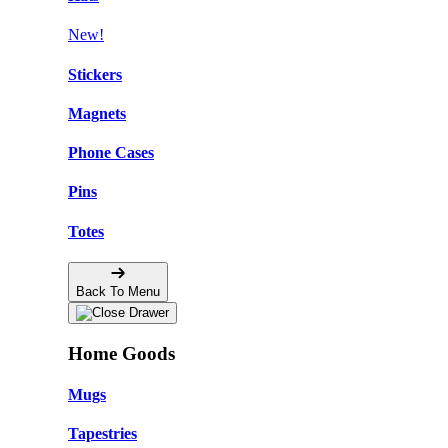
New!
Stickers
Magnets
Phone Cases
Pins
Totes
Back To Menu
Home Goods
Mugs
Tapestries