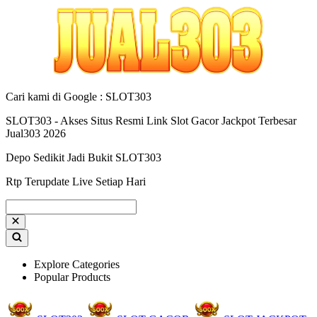
Cari kami di Google : SLOT303
SLOT303 - Akses Situs Resmi Link Slot Gacor Jackpot Terbesar
Jual303 2026
Depo Sedikit Jadi Bukit SLOT303
Rtp Terupdate Live Setiap Hari
Explore Categories
Popular Products