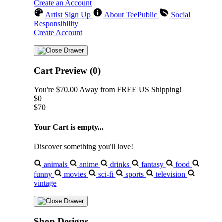
Create an Account
Artist Sign Up
About TeePublic
Social
Responsibility
Create Account
Cart Preview (0)
You're
$70.00
Away from
FREE US Shipping!
$0
$70
Your Cart is empty...
Discover something you'll love!
animals
anime
drinks
fantasy
food
funny
movies
sci-fi
sports
television
vintage
Shop Designs