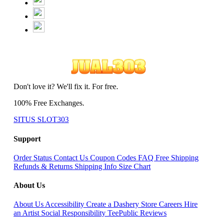
Don't love it? We'll fix it. For free.
100% Free Exchanges.
SITUS SLOT303
Support
Order Status
Contact Us
Coupon Codes
FAQ
Free Shipping
Refunds & Returns
Shipping Info
Size Chart
About Us
About Us
Accessibility
Create a Dashery Store
Careers
Hire
an Artist
Social Responsibility
TeePublic Reviews