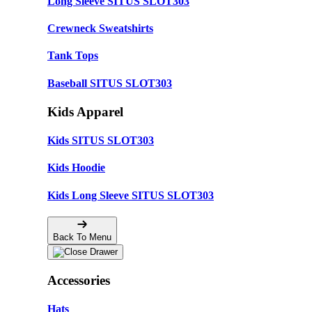
Long Sleeve SITUS SLOT303
Crewneck Sweatshirts
Tank Tops
Baseball SITUS SLOT303
Kids Apparel
Kids SITUS SLOT303
Kids Hoodie
Kids Long Sleeve SITUS SLOT303
Back To Menu
Accessories
Hats