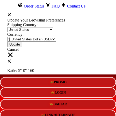
Order Status
FAQ
Contact Us
Update Your Browsing Preferences
Shipping Country:
Currency:
Cancel
Katie:
5'10"
160
PROMO
Select your person:
Male
Female
LOGIN
Height
Short
Med
Tall
DAFTAR
Weight
Slim
Avg
Heavy
LINK ALTERNATIF