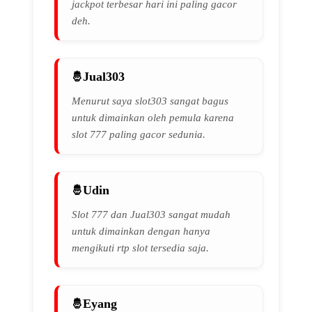
jackpot terbesar hari ini paling gacor
deh.
Jual303
Menurut saya slot303 sangat bagus
untuk dimainkan oleh pemula karena
slot 777 paling gacor sedunia.
Udin
Slot 777 dan Jual303 sangat mudah
untuk dimainkan dengan hanya
mengikuti rtp slot tersedia saja.
Eyang