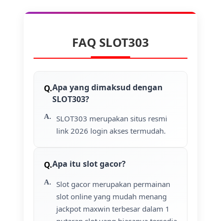
FAQ SLOT303
Apa yang dimaksud dengan
SLOT303?
SLOT303 merupakan situs resmi
link 2026 login akses termudah.
Apa itu slot gacor?
Slot gacor merupakan permainan
slot online yang mudah menang
jackpot maxwin terbesar dalam 1