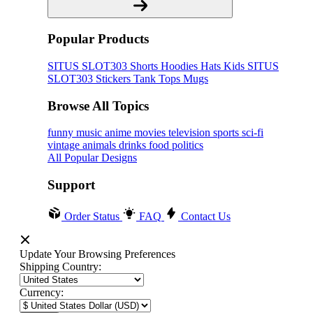
Popular Products
SITUS SLOT303
Shorts
Hoodies
Hats
Kids SITUS
SLOT303
Stickers
Tank Tops
Mugs
Browse All Topics
funny
music
anime
movies
television
sports
sci-fi
vintage
animals
drinks
food
politics
All Popular Designs
Support
Order Status
FAQ
Contact Us
Update Your Browsing Preferences
Shipping Country:
Currency: