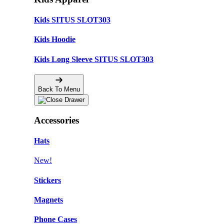
Kids SITUS SLOT303
Kids Hoodie
Kids Long Sleeve SITUS SLOT303
Back To Menu
Accessories
Hats
New!
Stickers
Magnets
Phone Cases