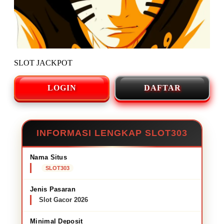
SLOT JACKPOT
LOGIN
DAFTAR
INFORMASI LENGKAP SLOT303
Nama Situs
SLOT303
Jenis Pasaran
Slot Gacor 2026
Minimal Deposit