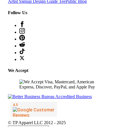
Artist Signup
Design Guide
TeePublic Blog
Follow Us
We Accept
© TP Apparel LLC 2012 - 2025