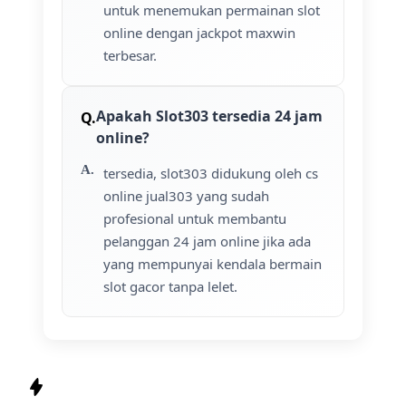
untuk menemukan permainan slot
online dengan jackpot maxwin
terbesar.
Apakah Slot303 tersedia 24 jam
online?
tersedia, slot303 didukung oleh cs
online jual303 yang sudah
profesional untuk membantu
pelanggan 24 jam online jika ada
yang mempunyai kendala bermain
slot gacor tanpa lelet.