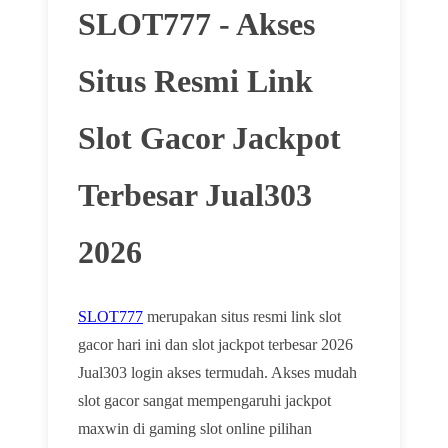
SLOT777 - Akses
Situs Resmi Link
Slot Gacor Jackpot
Terbesar Jual303
2026
SLOT777
merupakan situs resmi link slot
gacor hari ini dan slot jackpot terbesar 2026
Jual303 login akses termudah. Akses mudah
slot gacor sangat mempengaruhi jackpot
maxwin di gaming slot online pilihan