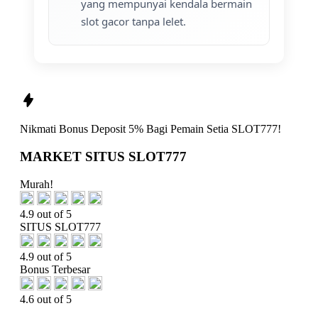
yang mempunyai kendala bermain
slot gacor tanpa lelet.
Nikmati
Bonus Deposit 5%
Bagi Pemain Setia
SLOT777!
MARKET SITUS SLOT777
Murah!
4.9 out of 5
SITUS SLOT777
4.9 out of 5
Bonus Terbesar
4.6 out of 5