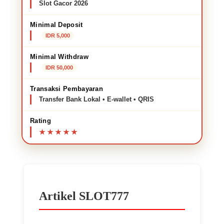
Slot Gacor 2026
Minimal Deposit
IDR 5,000
Minimal Withdraw
IDR 50,000
Transaksi Pembayaran
Transfer Bank Lokal • E-wallet • QRIS
Rating
Artikel SLOT777