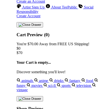
Create an Account
Artist Sign Up
About TeePublic
Social
Responsibility
Create Account
Cart Preview (0)
You're
$70.00
Away from
FREE US Shipping!
$0
$70
Your Cart is empty...
Discover something you'll love!
animals
anime
drinks
fantasy
food
funny
movies
sci-fi
sports
television
vintage
Shop Designs