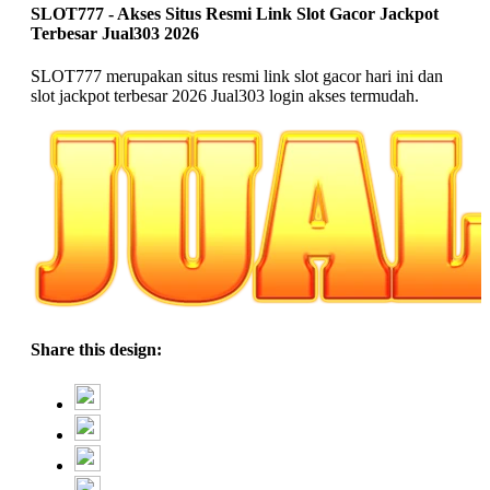
SLOT777 - Akses Situs Resmi Link Slot Gacor Jackpot
Terbesar Jual303 2026
SLOT777 merupakan situs resmi link slot gacor hari ini dan
slot jackpot terbesar 2026 Jual303 login akses termudah.
Share this design: