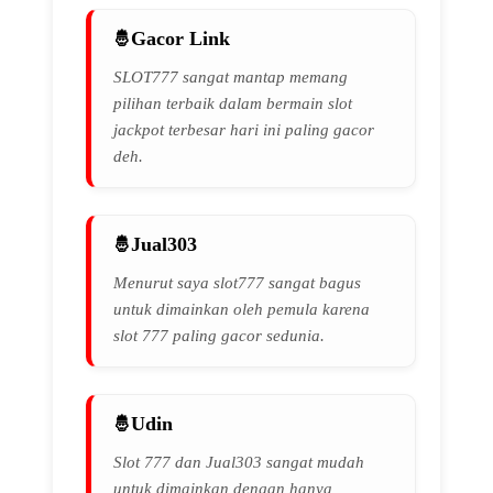
Gacor Link
SLOT777 sangat mantap memang
pilihan terbaik dalam bermain slot
jackpot terbesar hari ini paling gacor
deh.
Jual303
Menurut saya slot777 sangat bagus
untuk dimainkan oleh pemula karena
slot 777 paling gacor sedunia.
Udin
Slot 777 dan Jual303 sangat mudah
untuk dimainkan dengan hanya