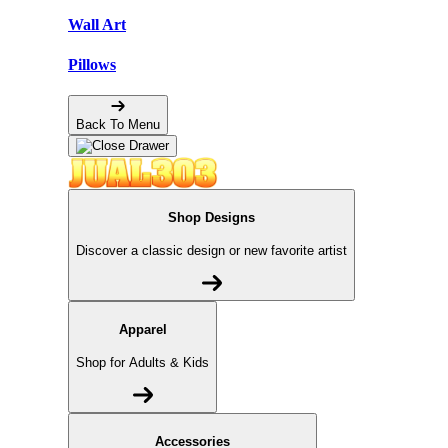
Wall Art
Pillows
Back To Menu
Shop Designs
Discover a classic design or new favorite artist
Apparel
Shop for Adults & Kids
Accessories