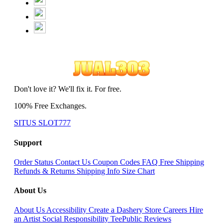
Don't love it? We'll fix it. For free.
100% Free Exchanges.
SITUS SLOT777
Support
Order Status
Contact Us
Coupon Codes
FAQ
Free Shipping
Refunds & Returns
Shipping Info
Size Chart
About Us
About Us
Accessibility
Create a Dashery Store
Careers
Hire
an Artist
Social Responsibility
TeePublic Reviews