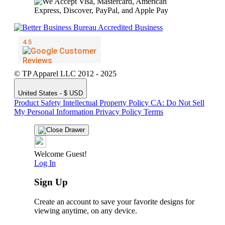
© TP Apparel LLC 2012 - 2025
United States - $ USD
Product Safety
Intellectual Property Policy
CA: Do Not Sell
My Personal Information
Privacy Policy
Terms
Welcome Guest!
Log In
Sign Up
Create an account to save your favorite designs for
viewing anytime, on any device.