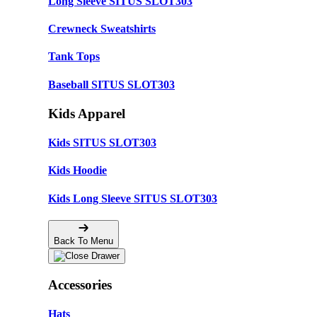
Long Sleeve SITUS SLOT303
Crewneck Sweatshirts
Tank Tops
Baseball SITUS SLOT303
Kids Apparel
Kids SITUS SLOT303
Kids Hoodie
Kids Long Sleeve SITUS SLOT303
Back To Menu
Accessories
Hats