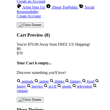
Create an Account
Artist Sign Up
About TeePublic
Social
Responsibility
Create Account
Cart Preview (0)
You're
$70.00
Away from
FREE US Shipping!
$0
$70
Your Cart is empty...
Discover something you'll love!
animals
anime
drinks
fantasy
food
funny
movies
sci-fi
sports
television
vintage
Shop Designs