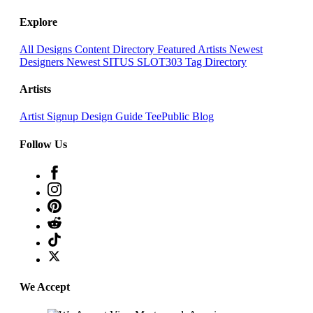
Explore
All Designs
Content Directory
Featured Artists
Newest
Designers
Newest SITUS SLOT303
Tag Directory
Artists
Artist Signup
Design Guide
TeePublic Blog
Follow Us
We Accept