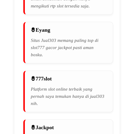
mengikuti rtp slot tersedia saja.
Eyang
Situs Jual303 memang paling top di
slot777 gacor jackpot pasti aman
bosku.
777slot
Platform slot online terbaik yang
pernah saya temukan hanya di jual303
nih.
Jackpot