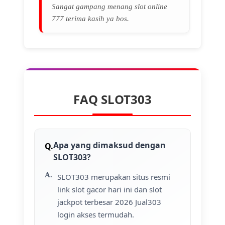
Sangat gampang menang slot online
777 terima kasih ya bos.
FAQ SLOT303
Apa yang dimaksud dengan
SLOT303?
SLOT303 merupakan situs resmi
link slot gacor hari ini dan slot
jackpot terbesar 2026 Jual303
login akses termudah.