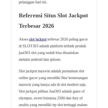
pelanggan hari ini.
Referensi Situs Slot Jackpot
Terbesar 2026
Akses
slot jackpot
terbesar 2026 paling gacor
di SLOT303 adalah platform terbaik produk
jual303 slot yang sudah bisa dimainkan
melalui android dan iphone.
Slot jackpot maxwin adalah permainan slot
online gacor yang memiliki fitur kemenangan
maxwin yang hanya ada di slot modern saja.
Slot jackpot pilihan Jual303 adalah gates of
olympus, sweet bonanza 2500 dan fury of
anubis yang memiliki rtp slot tertinggi malam