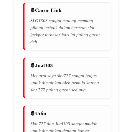
Gacor Link
SLOT303 sangat mantap memang
pilihan terbaik dalam bermain slot
jackpot terbesar hari ini paling gacor
deh.
Jual303
Menurut saya slot777 sangat bagus
untuk dimainkan oleh pemula karena
slot 777 paling gacor sedunia.
Udin
Slot 777 dan Jual303 sangat mudah
untuk dimainkan dengan hanya