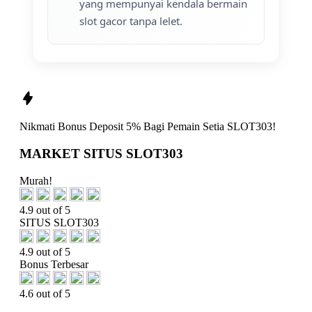
yang mempunyai kendala bermain
slot gacor tanpa lelet.
Nikmati
Bonus Deposit 5%
Bagi Pemain Setia
SLOT303!
MARKET SITUS SLOT303
Murah!
4.9 out of 5
SITUS SLOT303
4.9 out of 5
Bonus Terbesar
4.6 out of 5