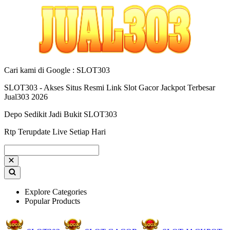
Cari kami di Google : SLOT303
SLOT303 - Akses Situs Resmi Link Slot Gacor Jackpot Terbesar
Jual303 2026
Depo Sedikit Jadi Bukit SLOT303
Rtp Terupdate Live Setiap Hari
Explore Categories
Popular Products