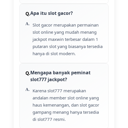
Apa itu slot gacor?
Slot gacor merupakan permainan
slot online yang mudah menang
jackpot maxwin terbesar dalam 1
putaran slot yang biasanya tersedia
hanya di slot modern.
Mengapa banyak peminat
slot777 jackpot?
Karena slot777 merupakan
andalan member slot online yang
haus kemenangan, dan slot gacor
gampang menang hanya tersedia
di slot777 resmi.