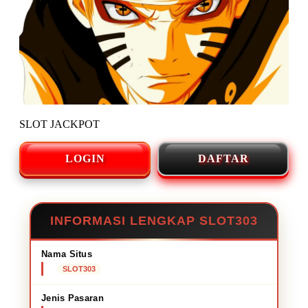
SLOT JACKPOT
LOGIN
DAFTAR
INFORMASI LENGKAP SLOT303
Nama Situs
SLOT303
Jenis Pasaran