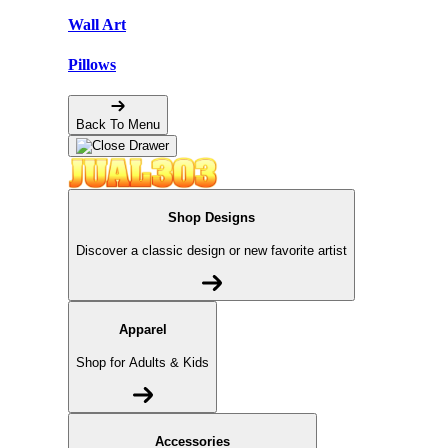
Wall Art
Pillows
Back To Menu
Shop Designs
Discover a classic design or new favorite artist
Apparel
Shop for Adults & Kids
Accessories