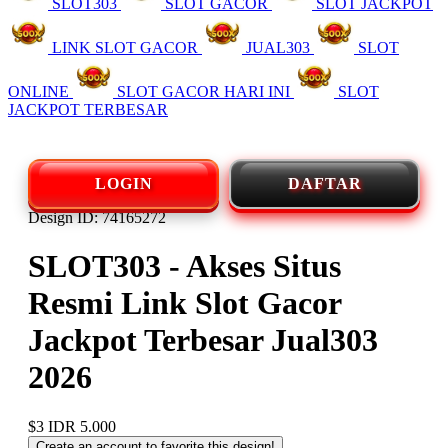
SLOT303
SLOT GACOR
SLOT JACKPOT
LINK SLOT GACOR
JUAL303
SLOT
ONLINE
SLOT GACOR HARI INI
SLOT
JACKPOT TERBESAR
LOGIN
DAFTAR
Design ID: 74165272
SLOT303 - Akses Situs
Resmi Link Slot Gacor
Jackpot Terbesar Jual303
2026
$3
IDR 5.000
Create an account to favorite this design!