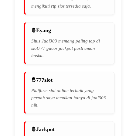
mengikuti rtp slot tersedia saja.
Eyang
Situs Jual303 memang paling top di
slot777 gacor jackpot pasti aman
bosku.
777slot
Platform slot online terbaik yang
pernah saya temukan hanya di jual303
nih.
Jackpot