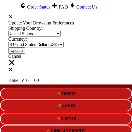
Order Status
FAQ
Contact Us
Update Your Browsing Preferences
Shipping Country:
Currency:
Cancel
Katie:
5'10"
160
PROMO
Select your person:
Male
Female
LOGIN
Height
Short
Med
Tall
DAFTAR
Weight
Slim
Avg
Heavy
LINK ALTERNATIF