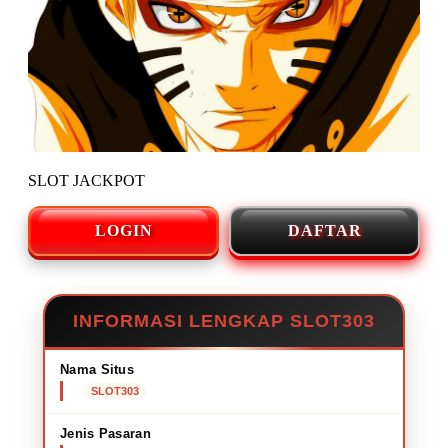
SLOT JACKPOT
LOGIN
DAFTAR
INFORMASI LENGKAP SLOT303
Nama Situs
SLOT303
Jenis Pasaran