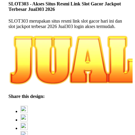
SLOT303 - Akses Situs Resmi Link Slot Gacor Jackpot
Terbesar Jual303 2026
SLOT303 merupakan situs resmi link slot gacor hari ini dan
slot jackpot terbesar 2026 Jual303 login akses termudah.
Share this design: