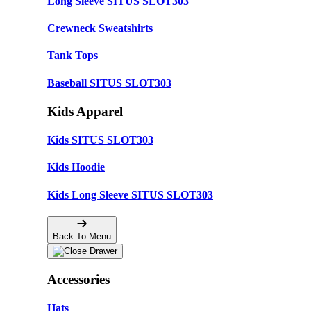
Long Sleeve SITUS SLOT303
Crewneck Sweatshirts
Tank Tops
Baseball SITUS SLOT303
Kids Apparel
Kids SITUS SLOT303
Kids Hoodie
Kids Long Sleeve SITUS SLOT303
Back To Menu
Accessories
Hats