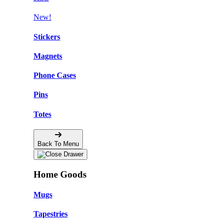
New!
Stickers
Magnets
Phone Cases
Pins
Totes
Back To Menu
Home Goods
Mugs
Tapestries