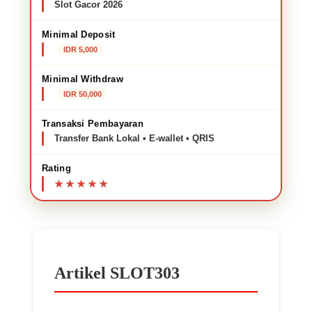
Slot Gacor 2026
Minimal Deposit
IDR 5,000
Minimal Withdraw
IDR 50,000
Transaksi Pembayaran
Transfer Bank Lokal • E-wallet • QRIS
Rating
Artikel SLOT303