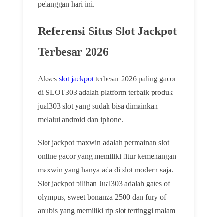
pelanggan hari ini.
Referensi Situs Slot Jackpot
Terbesar 2026
Akses
slot jackpot
terbesar 2026 paling gacor
di SLOT303 adalah platform terbaik produk
jual303 slot yang sudah bisa dimainkan
melalui android dan iphone.
Slot jackpot maxwin adalah permainan slot
online gacor yang memiliki fitur kemenangan
maxwin yang hanya ada di slot modern saja.
Slot jackpot pilihan Jual303 adalah gates of
olympus, sweet bonanza 2500 dan fury of
anubis yang memiliki rtp slot tertinggi malam