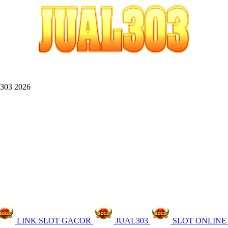
l303 2026
LINK SLOT GACOR
JUAL303
SLOT ONLINE