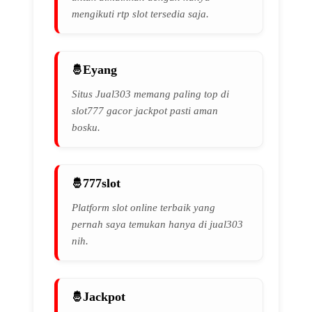
mengikuti rtp slot tersedia saja.
Eyang
Situs Jual303 memang paling top di
slot777 gacor jackpot pasti aman
bosku.
777slot
Platform slot online terbaik yang
pernah saya temukan hanya di jual303
nih.
Jackpot