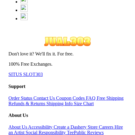
Don't love it? We'll fix it. For free.
100% Free Exchanges.
SITUS SLOT303
Support
Order Status
Contact Us
Coupon Codes
FAQ
Free Shipping
Refunds & Returns
Shipping Info
Size Chart
About Us
About Us
Accessibility
Create a Dashery Store
Careers
Hire
an Artist
Social Responsibility
TeePublic Reviews