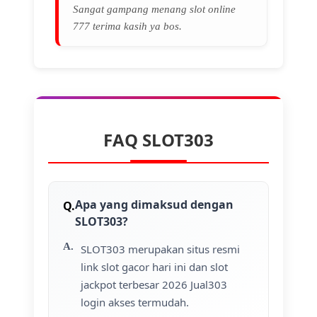
Sangat gampang menang slot online
777 terima kasih ya bos.
FAQ SLOT303
Apa yang dimaksud dengan
SLOT303?
SLOT303 merupakan situs resmi
link slot gacor hari ini dan slot
jackpot terbesar 2026 Jual303
login akses termudah.