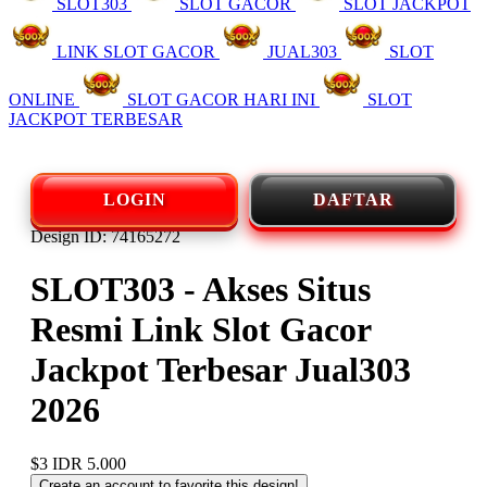
SLOT303
SLOT GACOR
SLOT JACKPOT
LINK SLOT GACOR
JUAL303
SLOT
ONLINE
SLOT GACOR HARI INI
SLOT
JACKPOT TERBESAR
LOGIN
DAFTAR
Design ID: 74165272
SLOT303 - Akses Situs
Resmi Link Slot Gacor
Jackpot Terbesar Jual303
2026
$3
IDR 5.000
Create an account to favorite this design!