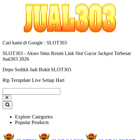
Cari kami di Google : SLOT303
SLOT303 - Akses Situs Resmi Link Slot Gacor Jackpot Terbesar
Jual303 2026
Depo Sedikit Jadi Bukit SLOT303
Rtp Terupdate Live Setiap Hari
Explore Categories
Popular Products