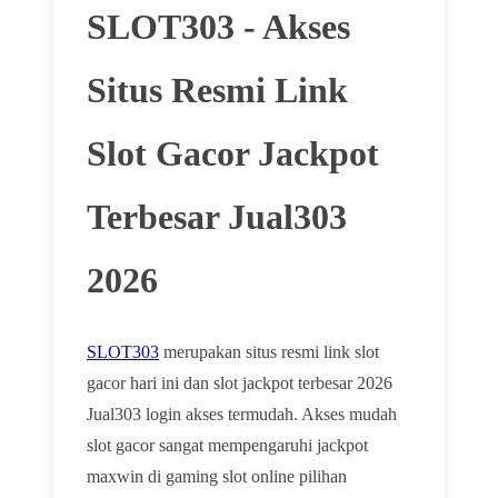
SLOT303 - Akses
Situs Resmi Link
Slot Gacor Jackpot
Terbesar Jual303
2026
SLOT303
merupakan situs resmi link slot
gacor hari ini dan slot jackpot terbesar 2026
Jual303 login akses termudah. Akses mudah
slot gacor sangat mempengaruhi jackpot
maxwin di gaming slot online pilihan