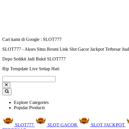
Cari kami di Google : SLOT777
SLOT777 - Akses Situs Resmi Link Slot Gacor Jackpot Terbesar Jua
Depo Sedikit Jadi Bukit SLOT777
Rtp Terupdate Live Setiap Hari
Explore Categories
Popular Products
SLOT777
SLOT GACOR
SLOT JACKPOT