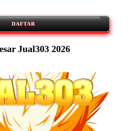
DAFTAR
esar Jual303 2026