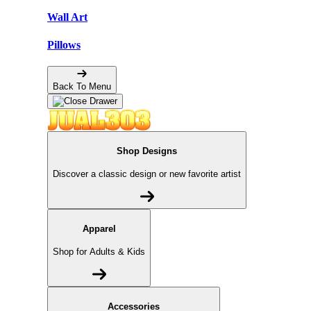
Wall Art
Pillows
Back To Menu
Shop Designs
Discover a classic design or new favorite artist
Apparel
Shop for Adults & Kids
Accessories