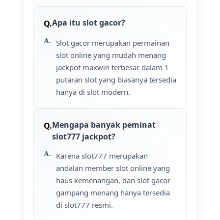
Apa itu slot gacor?
Slot gacor merupakan permainan
slot online yang mudah menang
jackpot maxwin terbesar dalam 1
putaran slot yang biasanya tersedia
hanya di slot modern.
Mengapa banyak peminat
slot777 jackpot?
Karena slot777 merupakan
andalan member slot online yang
haus kemenangan, dan slot gacor
gampang menang hanya tersedia
di slot777 resmi.