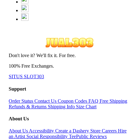
Don't love it? We'll fix it. For free.
100% Free Exchanges.
SITUS SLOT303
Support
Order Status
Contact Us
Coupon Codes
FAQ
Free Shipping
Refunds & Returns
Shipping Info
Size Chart
About Us
About Us
Accessibility
Create a Dashery Store
Careers
Hire
an Artist
Social Responsibility
TeePublic Reviews