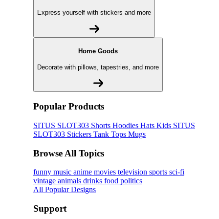
Express yourself with stickers and more
Home Goods
Decorate with pillows, tapestries, and more
Popular Products
SITUS SLOT303
Shorts
Hoodies
Hats
Kids SITUS
SLOT303
Stickers
Tank Tops
Mugs
Browse All Topics
funny
music
anime
movies
television
sports
sci-fi
vintage
animals
drinks
food
politics
All Popular Designs
Support