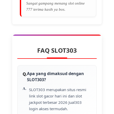
Sangat gampang menang slot online
777 terima kasih ya bos.
FAQ SLOT303
Apa yang dimaksud dengan
SLOT303?
SLOT303 merupakan situs resmi
link slot gacor hari ini dan slot
jackpot terbesar 2026 Jual303
login akses termudah.