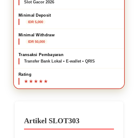
Slot Gacor 2026
Minimal Deposit
IDR 5,000
Minimal Withdraw
IDR 50,000
Transaksi Pembayaran
Transfer Bank Lokal • E-wallet • QRIS
Rating
Artikel SLOT303