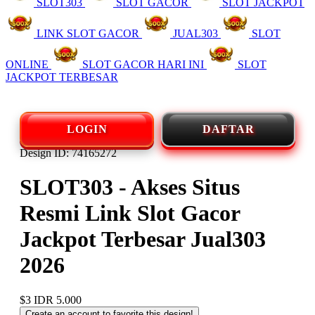
SLOT303
SLOT GACOR
SLOT JACKPOT
LINK SLOT GACOR
JUAL303
SLOT
ONLINE
SLOT GACOR HARI INI
SLOT
JACKPOT TERBESAR
LOGIN
DAFTAR
Design ID: 74165272
SLOT303 - Akses Situs
Resmi Link Slot Gacor
Jackpot Terbesar Jual303
2026
$3
IDR 5.000
Create an account to favorite this design!