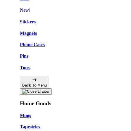
New!
Stickers
Magnets
Phone Cases
Pins
Totes
Back To Menu
Home Goods
Mugs
Tapestries