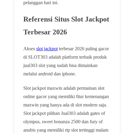
pelanggan hari ini.
Referensi Situs Slot Jackpot
Terbesar 2026
Akses
slot jackpot
terbesar 2026 paling gacor
di SLOT303 adalah platform terbaik produk
jual303 slot yang sudah bisa dimainkan
melalui android dan iphone.
Slot jackpot maxwin adalah permainan slot
online gacor yang memiliki fitur kemenangan
maxwin yang hanya ada di slot modern saja.
Slot jackpot pilihan Jual303 adalah gates of
olympus, sweet bonanza 2500 dan fury of
anubis yang memiliki rtp slot tertinggi malam