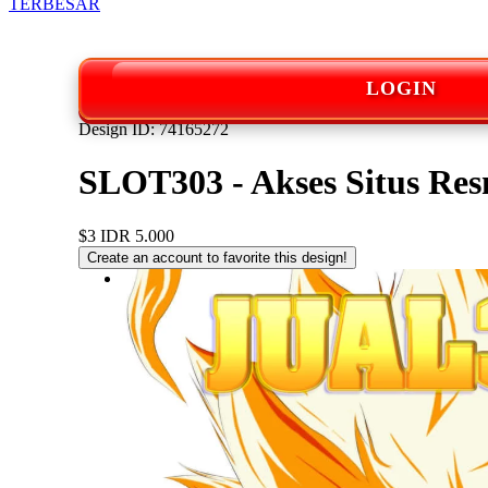
TERBESAR
LOGIN
Design ID: 74165272
SLOT303 - Akses Situs Res
$3
IDR 5.000
Create an account to favorite this design!