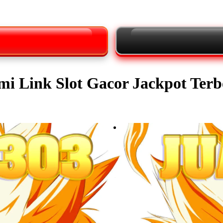
mi Link Slot Gacor Jackpot Terb