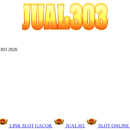
l303 2026
LINK SLOT GACOR
JUAL303
SLOT ONLINE