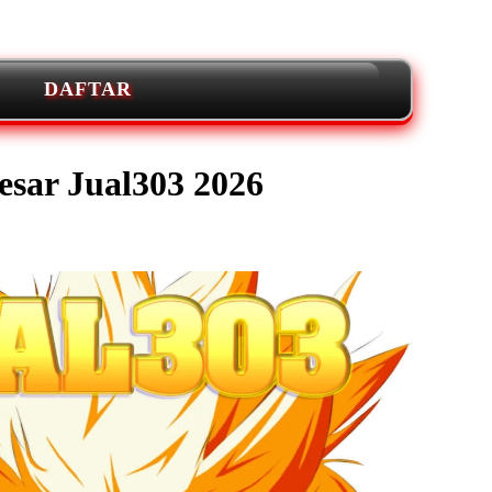
DAFTAR
esar Jual303 2026