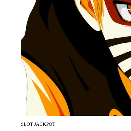
SLOT JACKPOT