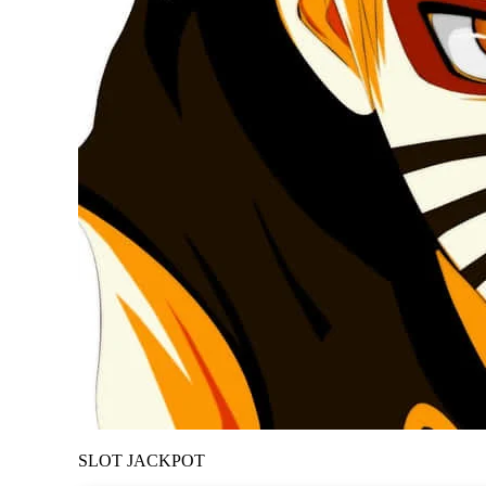
SLOT JACKPOT