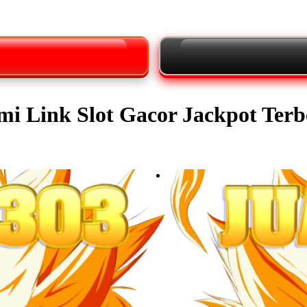
mi Link Slot Gacor Jackpot Terb