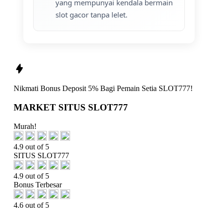
yang mempunyai kendala bermain
slot gacor tanpa lelet.
Nikmati
Bonus Deposit 5%
Bagi Pemain Setia
SLOT777!
MARKET SITUS SLOT777
Murah!
4.9 out of 5
SITUS SLOT777
4.9 out of 5
Bonus Terbesar
4.6 out of 5