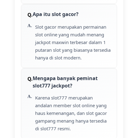
Apa itu slot gacor?
Slot gacor merupakan permainan
slot online yang mudah menang
jackpot maxwin terbesar dalam 1
putaran slot yang biasanya tersedia
hanya di slot modern.
Mengapa banyak peminat
slot777 jackpot?
Karena slot777 merupakan
andalan member slot online yang
haus kemenangan, dan slot gacor
gampang menang hanya tersedia
di slot777 resmi.