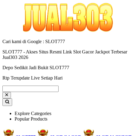
Cari kami di Google : SLOT777
SLOT777 - Akses Situs Resmi Link Slot Gacor Jackpot Terbesar
Jual303 2026
Depo Sedikit Jadi Bukit SLOT777
Rtp Terupdate Live Setiap Hari
Explore Categories
Popular Products