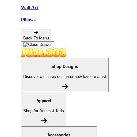
Wall Art
Pillows
Back To Menu
Shop Designs
Discover a classic design or new favorite artist
Apparel
Shop for Adults & Kids
Accessories