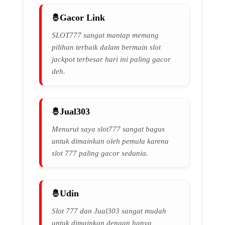
Gacor Link
SLOT777 sangat mantap memang
pilihan terbaik dalam bermain slot
jackpot terbesar hari ini paling gacor
deh.
Jual303
Menurut saya slot777 sangat bagus
untuk dimainkan oleh pemula karena
slot 777 paling gacor sedunia.
Udin
Slot 777 dan Jual303 sangat mudah
untuk dimainkan dengan hanya