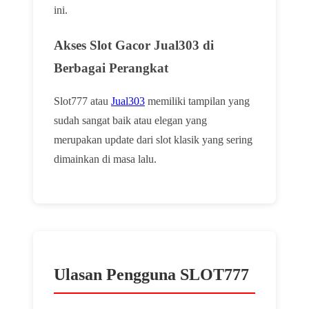
ini.
Akses Slot Gacor Jual303 di
Berbagai Perangkat
Slot777 atau
Jual303
memiliki tampilan yang
sudah sangat baik atau elegan yang
merupakan update dari slot klasik yang sering
dimainkan di masa lalu.
Ulasan Pengguna SLOT777