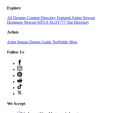
Explore
All Designs
Content Directory
Featured Artists
Newest
Designers
Newest SITUS SLOT777
Tag Directory
Artists
Artist Signup
Design Guide
TeePublic Blog
Follow Us
We Accept