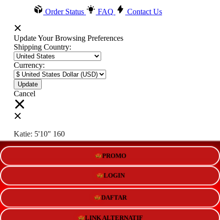
Order Status
FAQ
Contact Us
Update Your Browsing Preferences
Shipping Country:
Currency:
Cancel
Katie:
5'10"
160
PROMO
Select your person:
Male
Female
LOGIN
Height
Short
Med
Tall
DAFTAR
Weight
Slim
Avg
Heavy
LINK ALTERNATIF