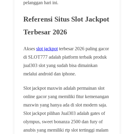
pelanggan hari ini.
Referensi Situs Slot Jackpot
Terbesar 2026
Akses
slot jackpot
terbesar 2026 paling gacor
di SLOT777 adalah platform terbaik produk
jual303 slot yang sudah bisa dimainkan
melalui android dan iphone.
Slot jackpot maxwin adalah permainan slot
online gacor yang memiliki fitur kemenangan
maxwin yang hanya ada di slot modern saja.
Slot jackpot pilihan Jual303 adalah gates of
olympus, sweet bonanza 2500 dan fury of
anubis yang memiliki rtp slot tertinggi malam