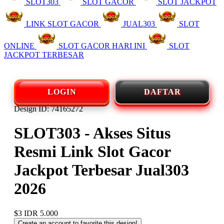
SLOT303
SLOT GACOR
SLOT JACKPOT
LINK SLOT GACOR
JUAL303
SLOT
ONLINE
SLOT GACOR HARI INI
SLOT
JACKPOT TERBESAR
LOGIN
DAFTAR
Design ID: 74165272
SLOT303 - Akses Situs
Resmi Link Slot Gacor
Jackpot Terbesar Jual303
2026
$3
IDR 5.000
Create an account to favorite this design!