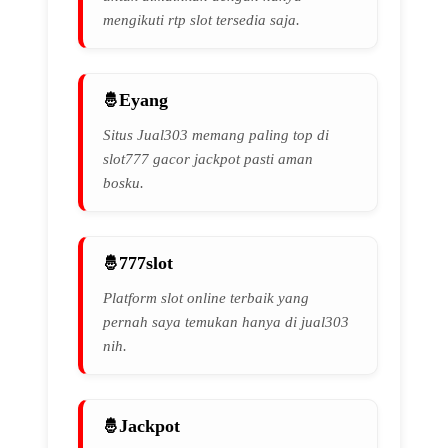
mengikuti rtp slot tersedia saja.
Eyang
Situs Jual303 memang paling top di
slot777 gacor jackpot pasti aman
bosku.
777slot
Platform slot online terbaik yang
pernah saya temukan hanya di jual303
nih.
Jackpot