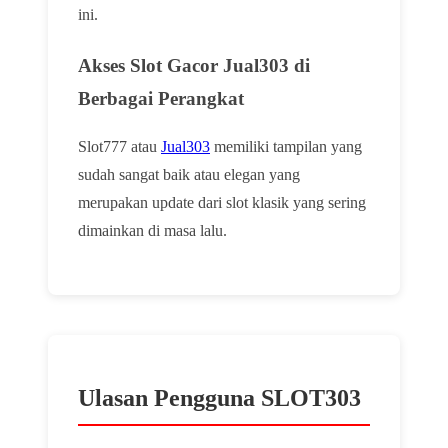
ini.
Akses Slot Gacor Jual303 di
Berbagai Perangkat
Slot777 atau
Jual303
memiliki tampilan yang
sudah sangat baik atau elegan yang
merupakan update dari slot klasik yang sering
dimainkan di masa lalu.
Ulasan Pengguna SLOT303