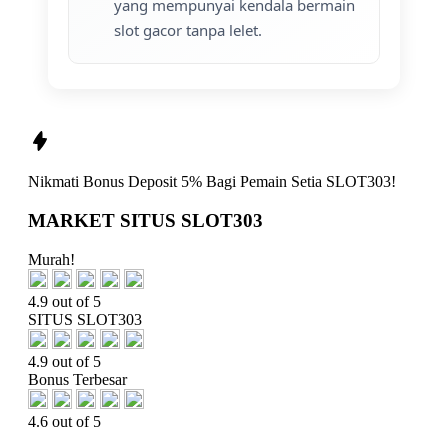
yang mempunyai kendala bermain
slot gacor tanpa lelet.
Nikmati
Bonus Deposit 5%
Bagi Pemain Setia
SLOT303!
MARKET SITUS SLOT303
Murah!
4.9 out of 5
SITUS SLOT303
4.9 out of 5
Bonus Terbesar
4.6 out of 5