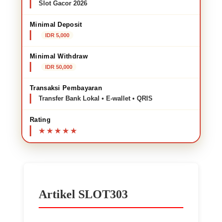
Slot Gacor 2026
Minimal Deposit
IDR 5,000
Minimal Withdraw
IDR 50,000
Transaksi Pembayaran
Transfer Bank Lokal • E-wallet • QRIS
Rating
Artikel SLOT303