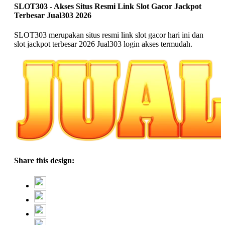
SLOT303 - Akses Situs Resmi Link Slot Gacor Jackpot
Terbesar Jual303 2026
SLOT303 merupakan situs resmi link slot gacor hari ini dan
slot jackpot terbesar 2026 Jual303 login akses termudah.
Share this design: