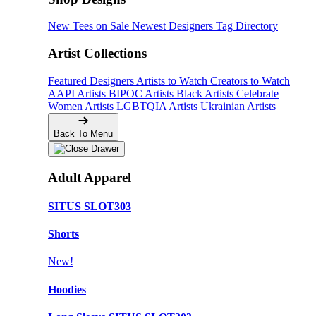
New Tees on Sale
Newest Designers
Tag Directory
Artist Collections
Featured Designers
Artists to Watch
Creators to Watch
AAPI Artists
BIPOC Artists
Black Artists
Celebrate
Women Artists
LGBTQIA Artists
Ukrainian Artists
Back To Menu
Adult Apparel
SITUS SLOT303
Shorts
New!
Hoodies