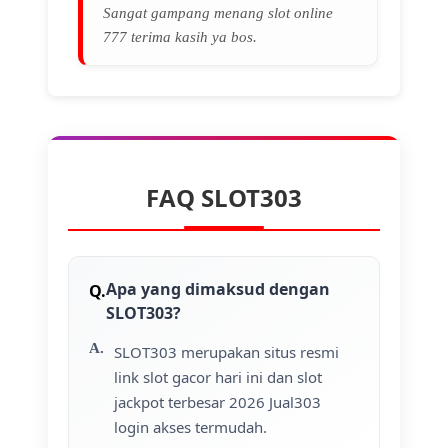
Sangat gampang menang slot online
777 terima kasih ya bos.
FAQ SLOT303
Apa yang dimaksud dengan
SLOT303?
SLOT303 merupakan situs resmi
link slot gacor hari ini dan slot
jackpot terbesar 2026 Jual303
login akses termudah.