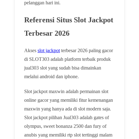
pelanggan hari ini.
Referensi Situs Slot Jackpot
Terbesar 2026
Akses
slot jackpot
terbesar 2026 paling gacor
di SLOT303 adalah platform terbaik produk
jual303 slot yang sudah bisa dimainkan
melalui android dan iphone.
Slot jackpot maxwin adalah permainan slot
online gacor yang memiliki fitur kemenangan
maxwin yang hanya ada di slot modern saja.
Slot jackpot pilihan Jual303 adalah gates of
olympus, sweet bonanza 2500 dan fury of
anubis yang memiliki rtp slot tertinggi malam