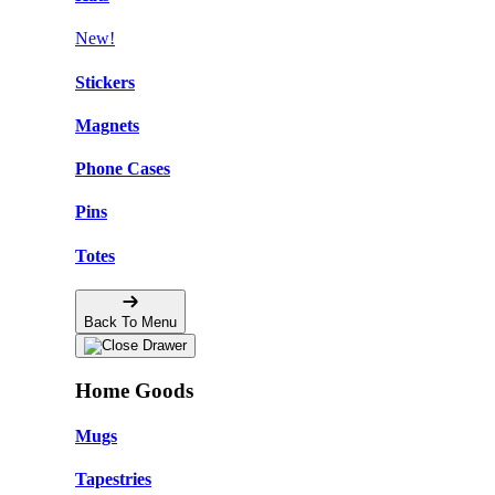
New!
Stickers
Magnets
Phone Cases
Pins
Totes
Back To Menu
Home Goods
Mugs
Tapestries