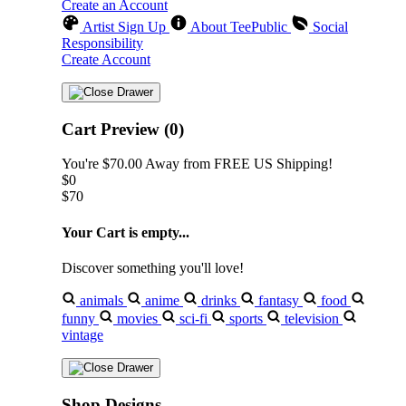
Create an Account
Artist Sign Up
About TeePublic
Social
Responsibility
Create Account
Cart Preview (0)
You're
$70.00
Away from
FREE US Shipping!
$0
$70
Your Cart is empty...
Discover something you'll love!
animals
anime
drinks
fantasy
food
funny
movies
sci-fi
sports
television
vintage
Shop Designs