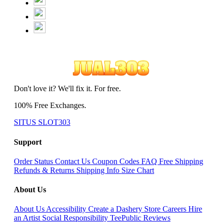
Don't love it? We'll fix it. For free.
100% Free Exchanges.
SITUS SLOT303
Support
Order Status
Contact Us
Coupon Codes
FAQ
Free Shipping
Refunds & Returns
Shipping Info
Size Chart
About Us
About Us
Accessibility
Create a Dashery Store
Careers
Hire
an Artist
Social Responsibility
TeePublic Reviews