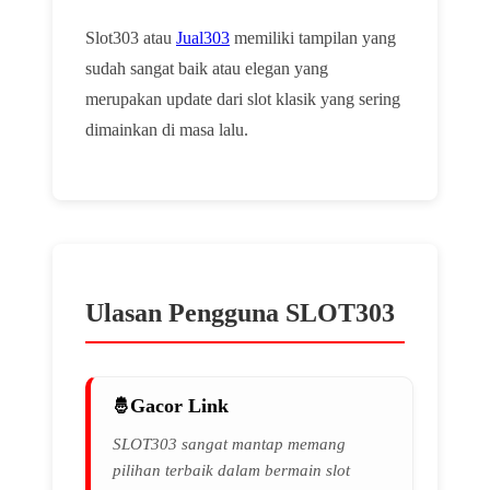
Slot303 atau
Jual303
memiliki tampilan yang
sudah sangat baik atau elegan yang
merupakan update dari slot klasik yang sering
dimainkan di masa lalu.
Ulasan Pengguna SLOT303
Gacor Link
SLOT303 sangat mantap memang
pilihan terbaik dalam bermain slot