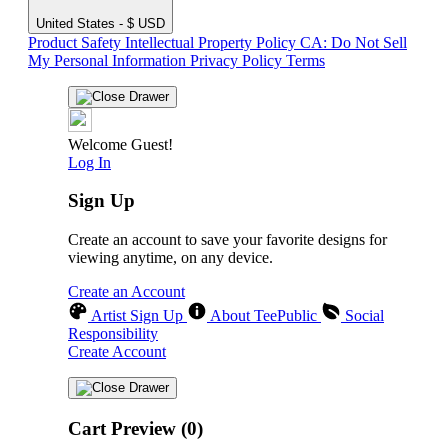
United States - $ USD
Product Safety
Intellectual Property Policy
CA: Do Not Sell
My Personal Information
Privacy Policy
Terms
Welcome Guest!
Log In
Sign Up
Create an account to save your favorite designs for
viewing anytime, on any device.
Create an Account
Artist Sign Up
About TeePublic
Social
Responsibility
Create Account
Cart Preview (0)