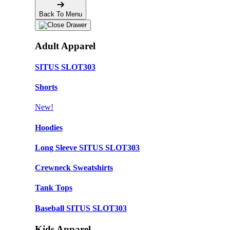
Back To Menu
Adult Apparel
SITUS SLOT303
Shorts
New!
Hoodies
Long Sleeve SITUS SLOT303
Crewneck Sweatshirts
Tank Tops
Baseball SITUS SLOT303
Kids Apparel