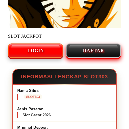
SLOT JACKPOT
LOGIN
DAFTAR
INFORMASI LENGKAP SLOT303
Nama Situs
SLOT303
Jenis Pasaran
Slot Gacor 2026
Minimal Deposit