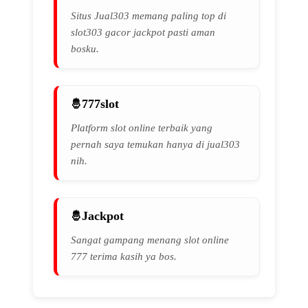
Situs Jual303 memang paling top di
slot303 gacor jackpot pasti aman
bosku.
777slot
Platform slot online terbaik yang
pernah saya temukan hanya di jual303
nih.
Jackpot
Sangat gampang menang slot online
777 terima kasih ya bos.