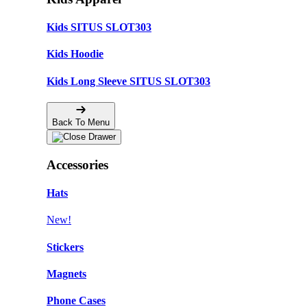
Kids SITUS SLOT303
Kids Hoodie
Kids Long Sleeve SITUS SLOT303
Back To Menu
Accessories
Hats
New!
Stickers
Magnets
Phone Cases