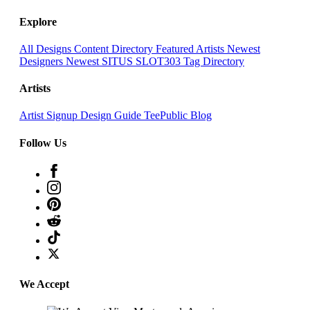
Explore
All Designs
Content Directory
Featured Artists
Newest
Designers
Newest SITUS SLOT303
Tag Directory
Artists
Artist Signup
Design Guide
TeePublic Blog
Follow Us
We Accept