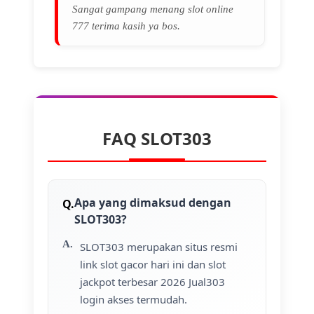
Sangat gampang menang slot online
777 terima kasih ya bos.
FAQ SLOT303
Apa yang dimaksud dengan
SLOT303?
SLOT303 merupakan situs resmi
link slot gacor hari ini dan slot
jackpot terbesar 2026 Jual303
login akses termudah.