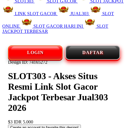
SLOT303
SLOT GACOR
SLOT JACKPOT
LINK SLOT GACOR
JUAL303
SLOT
ONLINE
SLOT GACOR HARI INI
SLOT
JACKPOT TERBESAR
LOGIN
DAFTAR
Design ID: 74165272
SLOT303 - Akses Situs
Resmi Link Slot Gacor
Jackpot Terbesar Jual303
2026
$3
IDR 5.000
Create an account to favorite this design!