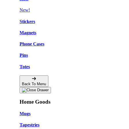
New!
Stickers
Magnets
Phone Cases
Pins
Totes
Back To Menu
Home Goods
Mugs
Tapestries