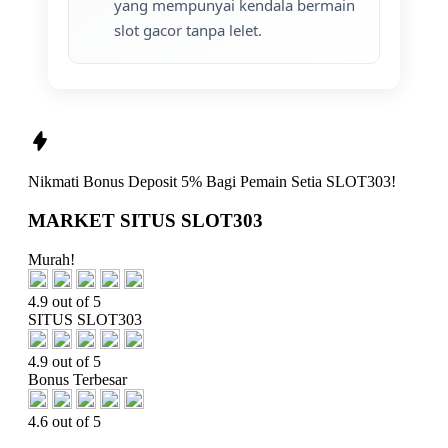
yang mempunyai kendala bermain
slot gacor tanpa lelet.
Nikmati
Bonus Deposit 5%
Bagi Pemain Setia
SLOT303!
MARKET SITUS SLOT303
Murah!
4.9 out of 5
SITUS SLOT303
4.9 out of 5
Bonus Terbesar
4.6 out of 5