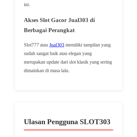
ini.
Akses Slot Gacor Jual303 di
Berbagai Perangkat
Slot777 atau
Jual303
memiliki tampilan yang
sudah sangat baik atau elegan yang
merupakan update dari slot klasik yang sering
dimainkan di masa lalu.
Ulasan Pengguna SLOT303