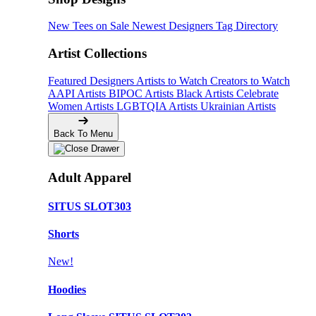
New Tees on Sale
Newest Designers
Tag Directory
Artist Collections
Featured Designers
Artists to Watch
Creators to Watch
AAPI Artists
BIPOC Artists
Black Artists
Celebrate
Women Artists
LGBTQIA Artists
Ukrainian Artists
Back To Menu
Adult Apparel
SITUS SLOT303
Shorts
New!
Hoodies