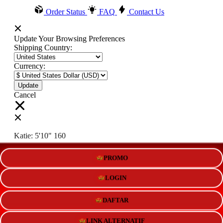
Order Status
FAQ
Contact Us
Update Your Browsing Preferences
Shipping Country:
Currency:
Cancel
Katie:
5'10"
160
PROMO
Select your person:
Male
Female
LOGIN
Height
Short
Med
Tall
DAFTAR
Weight
Slim
Avg
Heavy
LINK ALTERNATIF