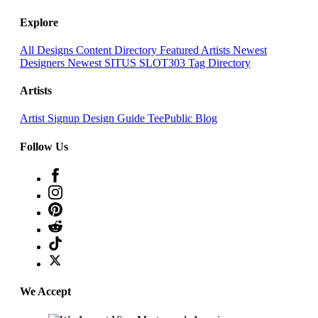
Explore
All Designs
Content Directory
Featured Artists
Newest
Designers
Newest SITUS SLOT303
Tag Directory
Artists
Artist Signup
Design Guide
TeePublic Blog
Follow Us
We Accept