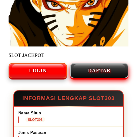
SLOT JACKPOT
LOGIN
DAFTAR
INFORMASI LENGKAP SLOT303
Nama Situs
SLOT303
Jenis Pasaran