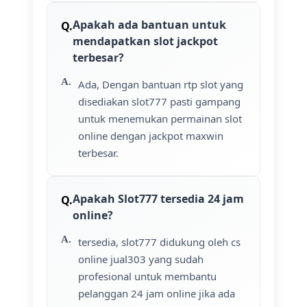
Apakah ada bantuan untuk
mendapatkan slot jackpot
terbesar?
Ada, Dengan bantuan rtp slot yang
disediakan slot777 pasti gampang
untuk menemukan permainan slot
online dengan jackpot maxwin
terbesar.
Apakah Slot777 tersedia 24 jam
online?
tersedia, slot777 didukung oleh cs
online jual303 yang sudah
profesional untuk membantu
pelanggan 24 jam online jika ada