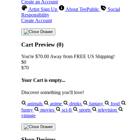
Create an Account
Artist Sign Up
About TeePublic
Social
Responsibility
Create Account
Cart Preview (0)
You're
$70.00
Away from
FREE US Shipping!
$0
$70
Your Cart is empty...
Discover something you'll love!
animals
anime
drinks
fantasy
food
funny
movies
sci-fi
sports
television
vintage
Shop Designs