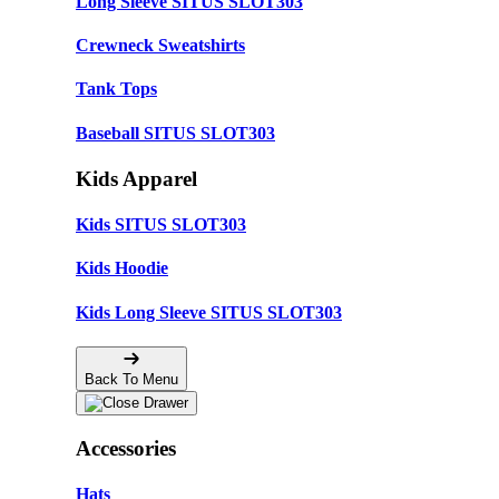
Long Sleeve SITUS SLOT303
Crewneck Sweatshirts
Tank Tops
Baseball SITUS SLOT303
Kids Apparel
Kids SITUS SLOT303
Kids Hoodie
Kids Long Sleeve SITUS SLOT303
Back To Menu
Accessories
Hats