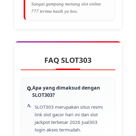
Sangat gampang menang slot online
777 terima kasih ya bos.
FAQ SLOT303
Apa yang dimaksud dengan
SLOT303?
SLOT303 merupakan situs resmi
link slot gacor hari ini dan slot
jackpot terbesar 2026 Jual303
login akses termudah.