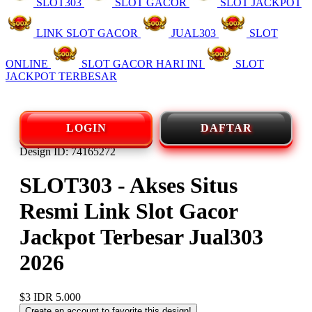
SLOT303
SLOT GACOR
SLOT JACKPOT
LINK SLOT GACOR
JUAL303
SLOT
ONLINE
SLOT GACOR HARI INI
SLOT
JACKPOT TERBESAR
LOGIN
DAFTAR
Design ID: 74165272
SLOT303 - Akses Situs
Resmi Link Slot Gacor
Jackpot Terbesar Jual303
2026
$3
IDR 5.000
Create an account to favorite this design!