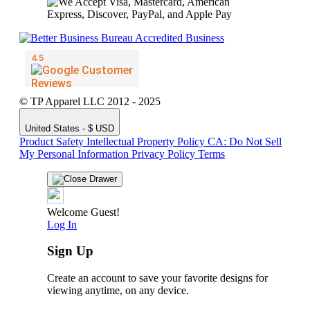
© TP Apparel LLC 2012 - 2025
United States - $ USD
Product Safety
Intellectual Property Policy
CA: Do Not Sell
My Personal Information
Privacy Policy
Terms
Welcome Guest!
Log In
Sign Up
Create an account to save your favorite designs for
viewing anytime, on any device.