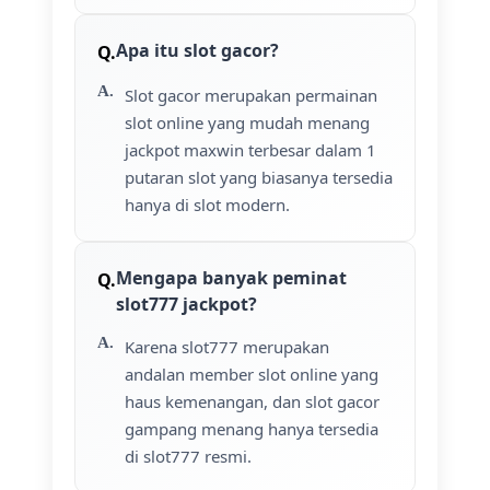
Apa itu slot gacor?
Slot gacor merupakan permainan
slot online yang mudah menang
jackpot maxwin terbesar dalam 1
putaran slot yang biasanya tersedia
hanya di slot modern.
Mengapa banyak peminat
slot777 jackpot?
Karena slot777 merupakan
andalan member slot online yang
haus kemenangan, dan slot gacor
gampang menang hanya tersedia
di slot777 resmi.