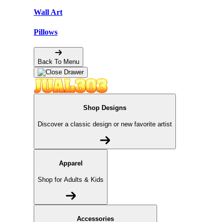
Wall Art
Pillows
Back To Menu
Shop Designs
Discover a classic design or new favorite artist
Apparel
Shop for Adults & Kids
Accessories