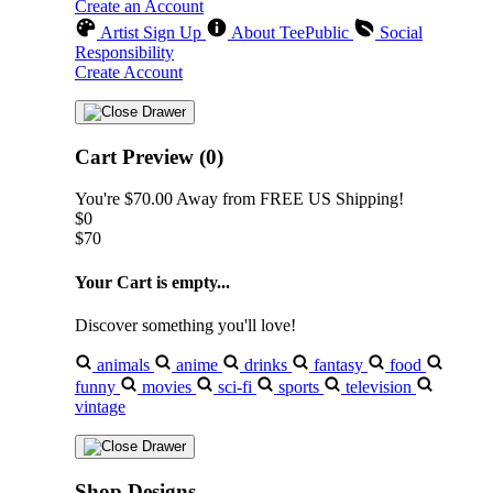
Create an Account
Artist Sign Up
About TeePublic
Social
Responsibility
Create Account
Cart Preview (0)
You're
$70.00
Away from
FREE US Shipping!
$0
$70
Your Cart is empty...
Discover something you'll love!
animals
anime
drinks
fantasy
food
funny
movies
sci-fi
sports
television
vintage
Shop Designs