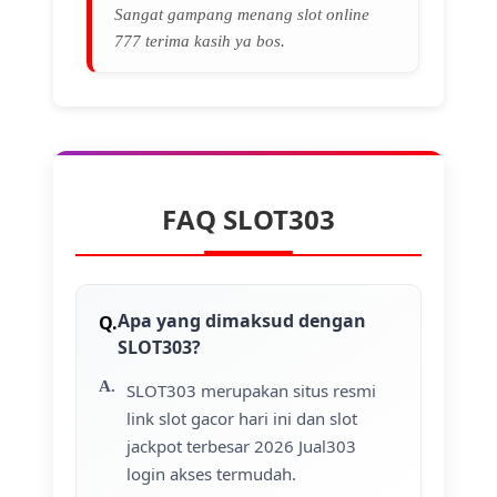
Sangat gampang menang slot online
777 terima kasih ya bos.
FAQ SLOT303
Apa yang dimaksud dengan
SLOT303?
SLOT303 merupakan situs resmi
link slot gacor hari ini dan slot
jackpot terbesar 2026 Jual303
login akses termudah.