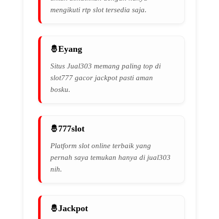
mengikuti rtp slot tersedia saja.
Eyang
Situs Jual303 memang paling top di
slot777 gacor jackpot pasti aman
bosku.
777slot
Platform slot online terbaik yang
pernah saya temukan hanya di jual303
nih.
Jackpot