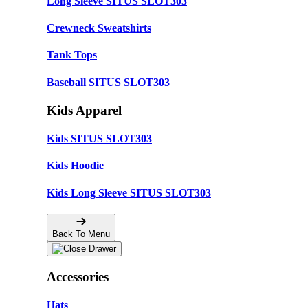
Long Sleeve SITUS SLOT303
Crewneck Sweatshirts
Tank Tops
Baseball SITUS SLOT303
Kids Apparel
Kids SITUS SLOT303
Kids Hoodie
Kids Long Sleeve SITUS SLOT303
Back To Menu
Accessories
Hats