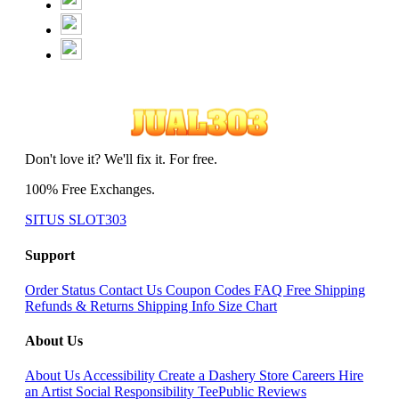
Don't love it? We'll fix it. For free.
100% Free Exchanges.
SITUS SLOT303
Support
Order Status
Contact Us
Coupon Codes
FAQ
Free Shipping
Refunds & Returns
Shipping Info
Size Chart
About Us
About Us
Accessibility
Create a Dashery Store
Careers
Hire
an Artist
Social Responsibility
TeePublic Reviews