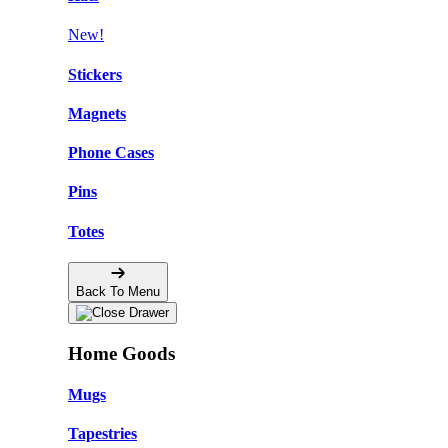
New!
Stickers
Magnets
Phone Cases
Pins
Totes
Back To Menu
Home Goods
Mugs
Tapestries