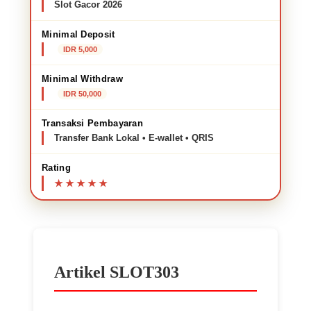
Slot Gacor 2026
Minimal Deposit
IDR 5,000
Minimal Withdraw
IDR 50,000
Transaksi Pembayaran
Transfer Bank Lokal • E-wallet • QRIS
Rating
Artikel SLOT303