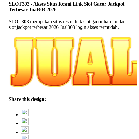
SLOT303 - Akses Situs Resmi Link Slot Gacor Jackpot
Terbesar Jual303 2026
SLOT303 merupakan situs resmi link slot gacor hari ini dan
slot jackpot terbesar 2026 Jual303 login akses termudah.
Share this design: