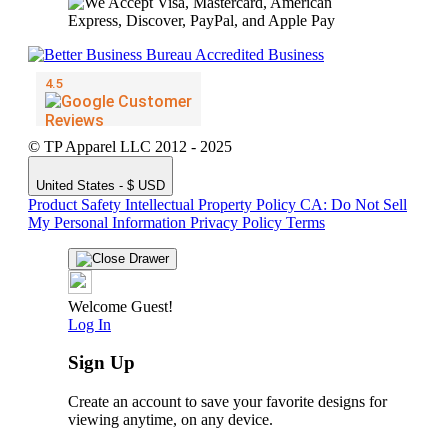
© TP Apparel LLC 2012 - 2025
United States - $ USD
Product Safety
Intellectual Property Policy
CA: Do Not Sell
My Personal Information
Privacy Policy
Terms
Welcome Guest!
Log In
Sign Up
Create an account to save your favorite designs for
viewing anytime, on any device.