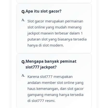
Apa itu slot gacor?
Slot gacor merupakan permainan
slot online yang mudah menang
jackpot maxwin terbesar dalam 1
putaran slot yang biasanya tersedia
hanya di slot modern.
Mengapa banyak peminat
slot777 jackpot?
Karena slot777 merupakan
andalan member slot online yang
haus kemenangan, dan slot gacor
gampang menang hanya tersedia
di slot777 resmi.