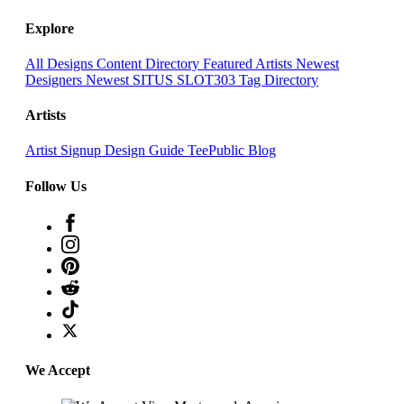
Explore
All Designs
Content Directory
Featured Artists
Newest
Designers
Newest SITUS SLOT303
Tag Directory
Artists
Artist Signup
Design Guide
TeePublic Blog
Follow Us
We Accept