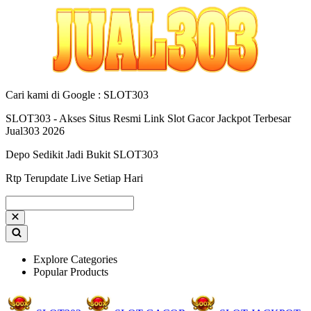
Cari kami di Google : SLOT303
SLOT303 - Akses Situs Resmi Link Slot Gacor Jackpot Terbesar
Jual303 2026
Depo Sedikit Jadi Bukit SLOT303
Rtp Terupdate Live Setiap Hari
Explore Categories
Popular Products