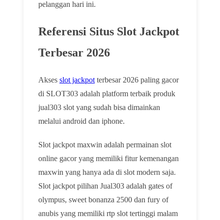
pelanggan hari ini.
Referensi Situs Slot Jackpot
Terbesar 2026
Akses
slot jackpot
terbesar 2026 paling gacor
di SLOT303 adalah platform terbaik produk
jual303 slot yang sudah bisa dimainkan
melalui android dan iphone.
Slot jackpot maxwin adalah permainan slot
online gacor yang memiliki fitur kemenangan
maxwin yang hanya ada di slot modern saja.
Slot jackpot pilihan Jual303 adalah gates of
olympus, sweet bonanza 2500 dan fury of
anubis yang memiliki rtp slot tertinggi malam