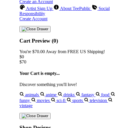
Create an Account
Artist Sign Up
About TeePublic
Social
Responsibility
Create Account
Cart Preview (0)
You're
$70.00
Away from
FREE US Shipping!
$0
$70
Your Cart is empty...
Discover something you'll love!
animals
anime
drinks
fantasy
food
funny
movies
sci-fi
sports
television
vintage
Shop Designs