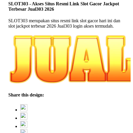
SLOT303 - Akses Situs Resmi Link Slot Gacor Jackpot
Terbesar Jual303 2026
SLOT303 merupakan situs resmi link slot gacor hari ini dan
slot jackpot terbesar 2026 Jual303 login akses termudah.
Share this design: