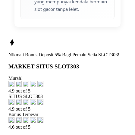
yang mempunyai kendala bermain
slot gacor tanpa lelet.
Nikmati
Bonus Deposit 5%
Bagi Pemain Setia
SLOT303!
MARKET SITUS SLOT303
Murah!
4.9 out of 5
SITUS SLOT303
4.9 out of 5
Bonus Terbesar
4.6 out of 5