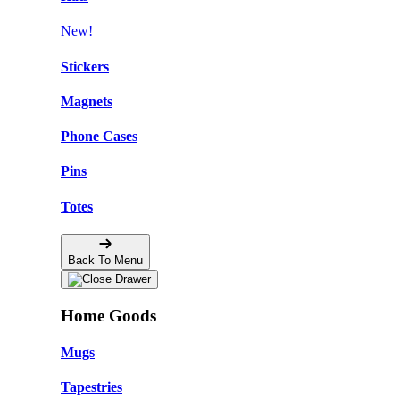
New!
Stickers
Magnets
Phone Cases
Pins
Totes
Back To Menu
Home Goods
Mugs
Tapestries