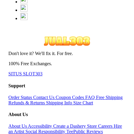
Don't love it? We'll fix it. For free.
100% Free Exchanges.
SITUS SLOT303
Support
Order Status
Contact Us
Coupon Codes
FAQ
Free Shipping
Refunds & Returns
Shipping Info
Size Chart
About Us
About Us
Accessibility
Create a Dashery Store
Careers
Hire
an Artist
Social Responsibility
TeePublic Reviews