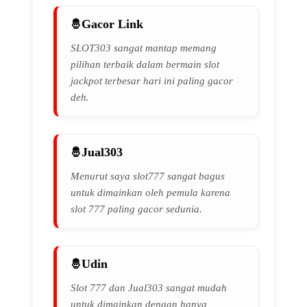
Gacor Link
SLOT303 sangat mantap memang
pilihan terbaik dalam bermain slot
jackpot terbesar hari ini paling gacor
deh.
Jual303
Menurut saya slot777 sangat bagus
untuk dimainkan oleh pemula karena
slot 777 paling gacor sedunia.
Udin
Slot 777 dan Jual303 sangat mudah
untuk dimainkan dengan hanya