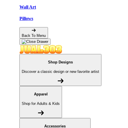
Wall Art
Pillows
Back To Menu
Shop Designs
Discover a classic design or new favorite artist
Apparel
Shop for Adults & Kids
Accessories