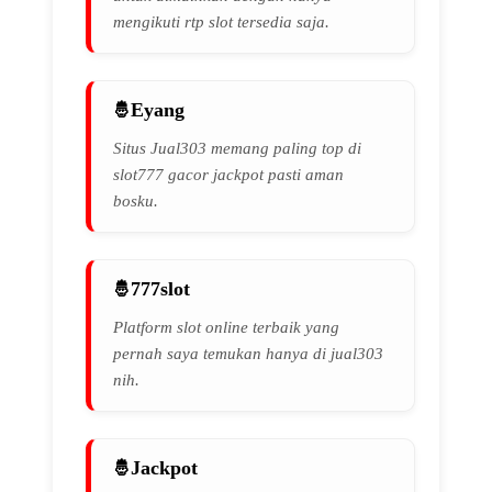
mengikuti rtp slot tersedia saja.
Eyang
Situs Jual303 memang paling top di
slot777 gacor jackpot pasti aman
bosku.
777slot
Platform slot online terbaik yang
pernah saya temukan hanya di jual303
nih.
Jackpot