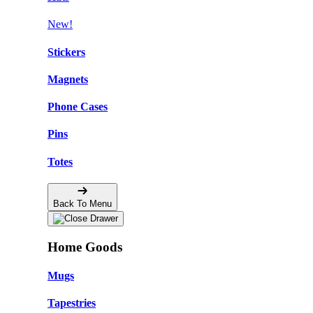
New!
Stickers
Magnets
Phone Cases
Pins
Totes
Back To Menu
Home Goods
Mugs
Tapestries