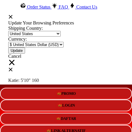
Order Status
FAQ
Contact Us
Update Your Browsing Preferences
Shipping Country:
Currency:
Cancel
Katie:
5'10"
160
PROMO
Select your person:
Male
Female
LOGIN
Height
Short
Med
Tall
DAFTAR
Weight
Slim
Avg
Heavy
LINK ALTERNATIF