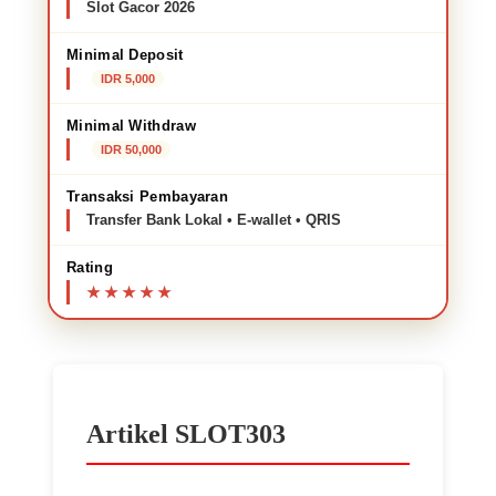
Slot Gacor 2026
Minimal Deposit
IDR 5,000
Minimal Withdraw
IDR 50,000
Transaksi Pembayaran
Transfer Bank Lokal • E-wallet • QRIS
Rating
Artikel SLOT303