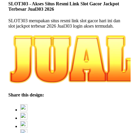
SLOT303 - Akses Situs Resmi Link Slot Gacor Jackpot
Terbesar Jual303 2026
SLOT303 merupakan situs resmi link slot gacor hari ini dan
slot jackpot terbesar 2026 Jual303 login akses termudah.
Share this design: