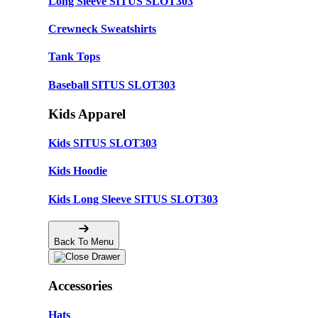
Long Sleeve SITUS SLOT303
Crewneck Sweatshirts
Tank Tops
Baseball SITUS SLOT303
Kids Apparel
Kids SITUS SLOT303
Kids Hoodie
Kids Long Sleeve SITUS SLOT303
Back To Menu
Accessories
Hats