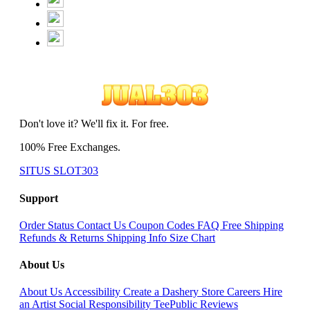
Don't love it? We'll fix it. For free.
100% Free Exchanges.
SITUS SLOT303
Support
Order Status
Contact Us
Coupon Codes
FAQ
Free Shipping
Refunds & Returns
Shipping Info
Size Chart
About Us
About Us
Accessibility
Create a Dashery Store
Careers
Hire
an Artist
Social Responsibility
TeePublic Reviews