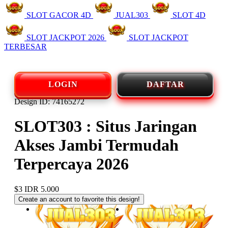
SLOT GACOR 4D
JUAL303
SLOT 4D
SLOT JACKPOT 2026
SLOT JACKPOT
TERBESAR
LOGIN
DAFTAR
Design ID: 74165272
SLOT303 : Situs Jaringan
Akses Jambi Termudah
Terpercaya 2026
$3
IDR 5.000
Create an account to favorite this design!