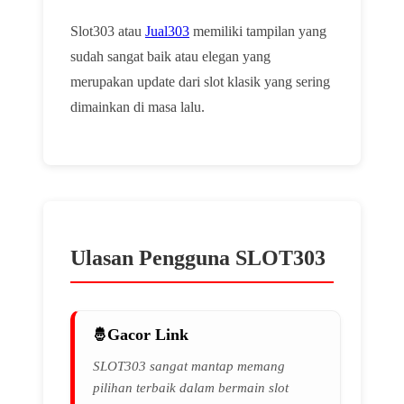
Slot303 atau
Jual303
memiliki tampilan yang
sudah sangat baik atau elegan yang
merupakan update dari slot klasik yang sering
dimainkan di masa lalu.
Ulasan Pengguna SLOT303
Gacor Link
SLOT303 sangat mantap memang
pilihan terbaik dalam bermain slot