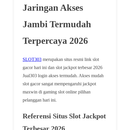
Jaringan Akses
Jambi Termudah
Terpercaya 2026
SLOT303
merupakan situs resmi link slot
gacor hari ini dan slot jackpot terbesar 2026
Jual303 login akses termudah. Akses mudah
slot gacor sangat mempengaruhi jackpot
maxwin di gaming slot online pilihan
pelanggan hari ini.
Referensi Situs Slot Jackpot
Terbesar 2026