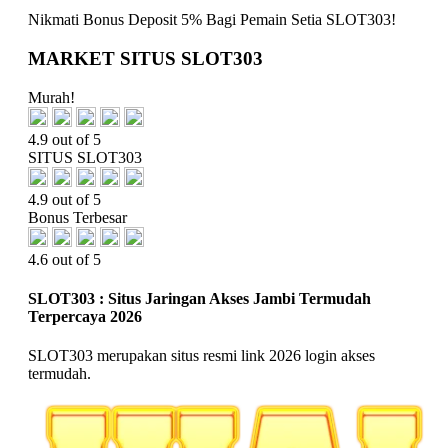
Nikmati
Bonus Deposit 5%
Bagi Pemain Setia
SLOT303!
MARKET SITUS SLOT303
Murah!
4.9 out of 5
SITUS SLOT303
4.9 out of 5
Bonus Terbesar
4.6 out of 5
SLOT303 : Situs Jaringan Akses Jambi Termudah
Terpercaya 2026
SLOT303 merupakan situs resmi link 2026 login akses
termudah.