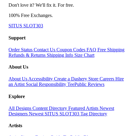
Don't love it? We'll fix it. For free.
100% Free Exchanges.
SITUS SLOT303
Support
Order Status
Contact Us
Coupon Codes
FAQ
Free Shipping
Refunds & Returns
Shipping Info
Size Chart
About Us
About Us
Accessibility
Create a Dashery Store
Careers
Hire
an Artist
Social Responsibility
TeePublic Reviews
Explore
All Designs
Content Directory
Featured Artists
Newest
Designers
Newest SITUS SLOT303
Tag Directory
Artists