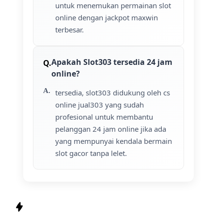
untuk menemukan permainan slot
online dengan jackpot maxwin
terbesar.
Apakah Slot303 tersedia 24 jam
online?
tersedia, slot303 didukung oleh cs
online jual303 yang sudah
profesional untuk membantu
pelanggan 24 jam online jika ada
yang mempunyai kendala bermain
slot gacor tanpa lelet.