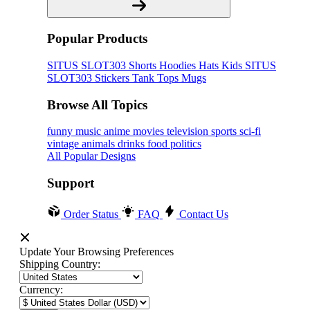
Popular Products
SITUS SLOT303
Shorts
Hoodies
Hats
Kids SITUS
SLOT303
Stickers
Tank Tops
Mugs
Browse All Topics
funny
music
anime
movies
television
sports
sci-fi
vintage
animals
drinks
food
politics
All Popular Designs
Support
Order Status
FAQ
Contact Us
Update Your Browsing Preferences
Shipping Country:
Currency: