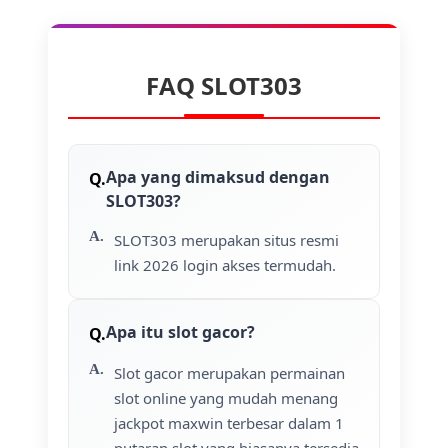
FAQ SLOT303
Apa yang dimaksud dengan
SLOT303?
SLOT303 merupakan situs resmi
link 2026 login akses termudah.
Apa itu slot gacor?
Slot gacor merupakan permainan
slot online yang mudah menang
jackpot maxwin terbesar dalam 1