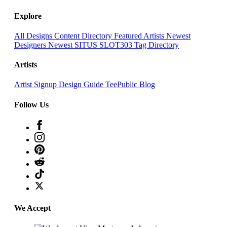
Explore
All Designs
Content Directory
Featured Artists
Newest
Designers
Newest SITUS SLOT303
Tag Directory
Artists
Artist Signup
Design Guide
TeePublic Blog
Follow Us
We Accept