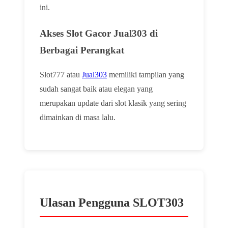
ini.
Akses Slot Gacor Jual303 di
Berbagai Perangkat
Slot777 atau
Jual303
memiliki tampilan yang
sudah sangat baik atau elegan yang
merupakan update dari slot klasik yang sering
dimainkan di masa lalu.
Ulasan Pengguna SLOT303