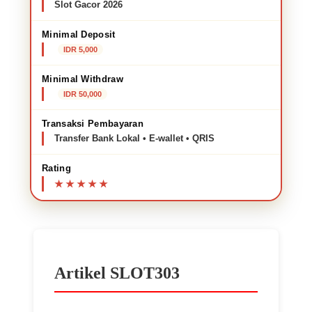
Slot Gacor 2026
Minimal Deposit
IDR 5,000
Minimal Withdraw
IDR 50,000
Transaksi Pembayaran
Transfer Bank Lokal • E-wallet • QRIS
Rating
Artikel SLOT303