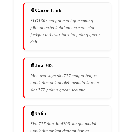
Gacor Link
SLOT303 sangat mantap memang
pilihan terbaik dalam bermain slot
jackpot terbesar hari ini paling gacor
deh.
Jual303
Menurut saya slot777 sangat bagus
untuk dimainkan oleh pemula karena
slot 777 paling gacor sedunia.
Udin
Slot 777 dan Jual303 sangat mudah
untuk dimainkan dengan hanya