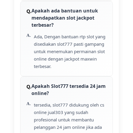
Apakah ada bantuan untuk
mendapatkan slot jackpot
terbesar?
Ada, Dengan bantuan rtp slot yang
disediakan slot777 pasti gampang
untuk menemukan permainan slot
online dengan jackpot maxwin
terbesar.
Apakah Slot777 tersedia 24 jam
online?
tersedia, slot777 didukung oleh cs
online jual303 yang sudah
profesional untuk membantu
pelanggan 24 jam online jika ada