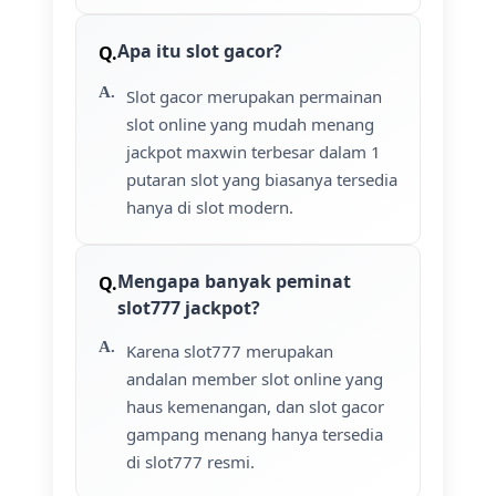
Apa itu slot gacor?
Slot gacor merupakan permainan
slot online yang mudah menang
jackpot maxwin terbesar dalam 1
putaran slot yang biasanya tersedia
hanya di slot modern.
Mengapa banyak peminat
slot777 jackpot?
Karena slot777 merupakan
andalan member slot online yang
haus kemenangan, dan slot gacor
gampang menang hanya tersedia
di slot777 resmi.