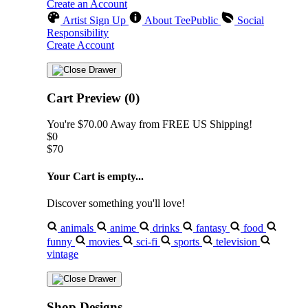
Create an Account
Artist Sign Up
About TeePublic
Social
Responsibility
Create Account
Cart Preview (0)
You're
$70.00
Away from
FREE US Shipping!
$0
$70
Your Cart is empty...
Discover something you'll love!
animals
anime
drinks
fantasy
food
funny
movies
sci-fi
sports
television
vintage
Shop Designs