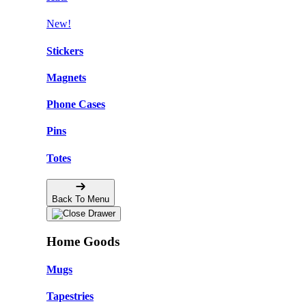
New!
Stickers
Magnets
Phone Cases
Pins
Totes
Back To Menu
Home Goods
Mugs
Tapestries