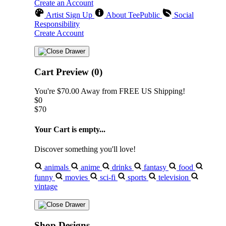
Create an Account
Artist Sign Up
About TeePublic
Social
Responsibility
Create Account
Cart Preview (0)
You're
$70.00
Away from
FREE US Shipping!
$0
$70
Your Cart is empty...
Discover something you'll love!
animals
anime
drinks
fantasy
food
funny
movies
sci-fi
sports
television
vintage
Shop Designs