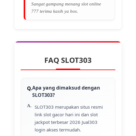
Sangat gampang menang slot online
777 terima kasih ya bos.
FAQ SLOT303
Apa yang dimaksud dengan
SLOT303?
SLOT303 merupakan situs resmi
link slot gacor hari ini dan slot
jackpot terbesar 2026 Jual303
login akses termudah.