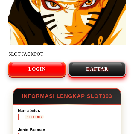
SLOT JACKPOT
LOGIN
DAFTAR
INFORMASI LENGKAP SLOT303
Nama Situs
SLOT303
Jenis Pasaran