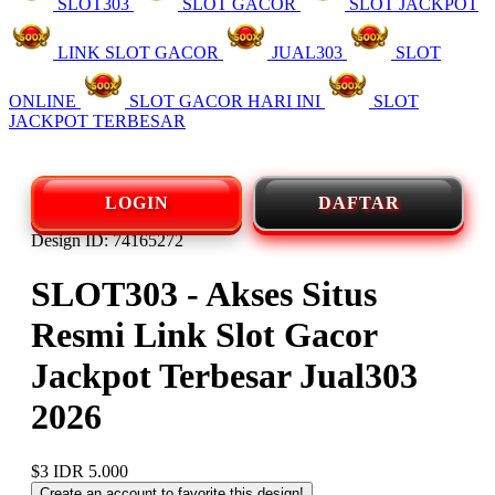
SLOT303
SLOT GACOR
SLOT JACKPOT
LINK SLOT GACOR
JUAL303
SLOT
ONLINE
SLOT GACOR HARI INI
SLOT
JACKPOT TERBESAR
LOGIN
DAFTAR
Design ID: 74165272
SLOT303 - Akses Situs
Resmi Link Slot Gacor
Jackpot Terbesar Jual303
2026
$3
IDR 5.000
Create an account to favorite this design!