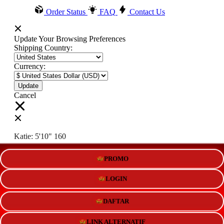
Order Status
FAQ
Contact Us
Update Your Browsing Preferences
Shipping Country:
Currency:
Cancel
Katie:
5'10"
160
PROMO
Select your person:
Male
Female
LOGIN
Height
Short
Med
Tall
DAFTAR
Weight
Slim
Avg
Heavy
LINK ALTERNATIF