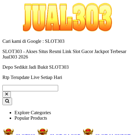
Cari kami di Google : SLOT303
SLOT303 - Akses Situs Resmi Link Slot Gacor Jackpot Terbesar
Jual303 2026
Depo Sedikit Jadi Bukit SLOT303
Rtp Terupdate Live Setiap Hari
Explore Categories
Popular Products