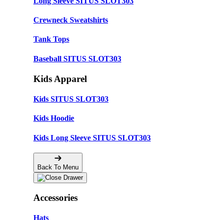
Long Sleeve SITUS SLOT303
Crewneck Sweatshirts
Tank Tops
Baseball SITUS SLOT303
Kids Apparel
Kids SITUS SLOT303
Kids Hoodie
Kids Long Sleeve SITUS SLOT303
Back To Menu
Accessories
Hats