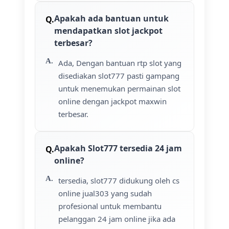
Apakah ada bantuan untuk
mendapatkan slot jackpot
terbesar?
Ada, Dengan bantuan rtp slot yang
disediakan slot777 pasti gampang
untuk menemukan permainan slot
online dengan jackpot maxwin
terbesar.
Apakah Slot777 tersedia 24 jam
online?
tersedia, slot777 didukung oleh cs
online jual303 yang sudah
profesional untuk membantu
pelanggan 24 jam online jika ada