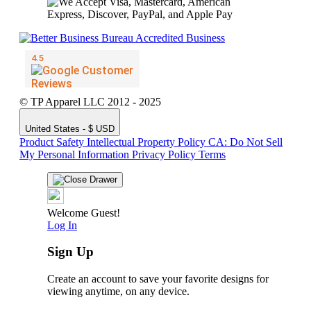
© TP Apparel LLC 2012 - 2025
United States - $ USD
Product Safety
Intellectual Property Policy
CA: Do Not Sell
My Personal Information
Privacy Policy
Terms
Welcome Guest!
Log In
Sign Up
Create an account to save your favorite designs for
viewing anytime, on any device.