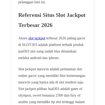
pelanggan hari ini.
Referensi Situs Slot Jackpot
Terbesar 2026
Akses
slot jackpot
terbesar 2026 paling gacor
di SLOT303 adalah platform terbaik produk
jual303 slot yang sudah bisa dimainkan
melalui android dan iphone.
Slot jackpot maxwin adalah permainan slot
online gacor yang memiliki fitur kemenangan
maxwin yang hanya ada di slot modern saja.
Slot jackpot pilihan Jual303 adalah gates of
olympus, sweet bonanza 2500 dan fury of
anubis yang memiliki rtp slot tertinggi malam