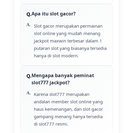
Apa itu slot gacor?
Slot gacor merupakan permainan
slot online yang mudah menang
jackpot maxwin terbesar dalam 1
putaran slot yang biasanya tersedia
hanya di slot modern.
Mengapa banyak peminat
slot777 jackpot?
Karena slot777 merupakan
andalan member slot online yang
haus kemenangan, dan slot gacor
gampang menang hanya tersedia
di slot777 resmi.