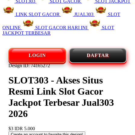
SLOT303
SLOT GACOR
SLOT JACKPOT
LINK SLOT GACOR
JUAL303
SLOT
ONLINE
SLOT GACOR HARI INI
SLOT
JACKPOT TERBESAR
LOGIN
DAFTAR
Design ID: 74165272
SLOT303 - Akses Situs
Resmi Link Slot Gacor
Jackpot Terbesar Jual303
2026
$3
IDR 5.000
Create an account to favorite this design!