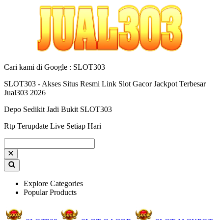
Cari kami di Google : SLOT303
SLOT303 - Akses Situs Resmi Link Slot Gacor Jackpot Terbesar
Jual303 2026
Depo Sedikit Jadi Bukit SLOT303
Rtp Terupdate Live Setiap Hari
Explore Categories
Popular Products