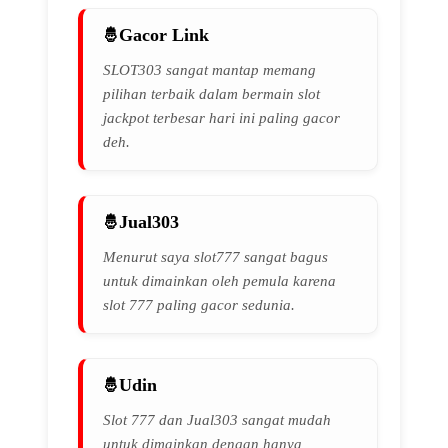
Gacor Link
SLOT303 sangat mantap memang
pilihan terbaik dalam bermain slot
jackpot terbesar hari ini paling gacor
deh.
Jual303
Menurut saya slot777 sangat bagus
untuk dimainkan oleh pemula karena
slot 777 paling gacor sedunia.
Udin
Slot 777 dan Jual303 sangat mudah
untuk dimainkan dengan hanya