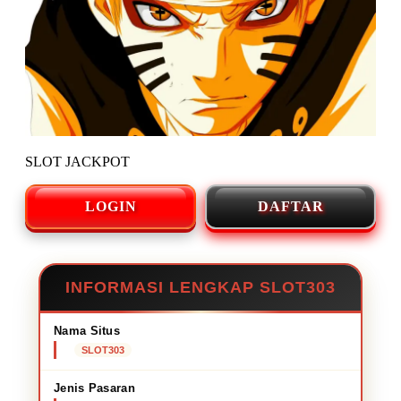
SLOT JACKPOT
LOGIN
DAFTAR
INFORMASI LENGKAP SLOT303
Nama Situs
SLOT303
Jenis Pasaran