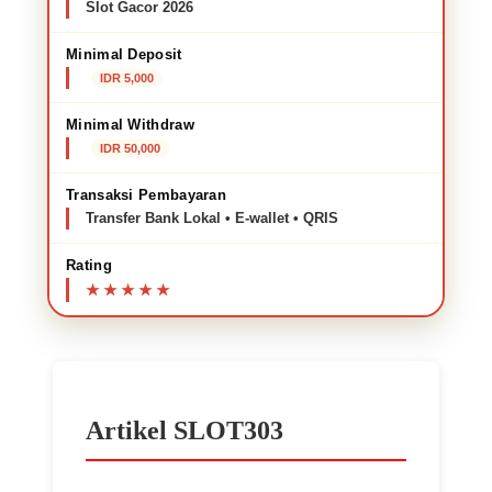
Slot Gacor 2026
Minimal Deposit
IDR 5,000
Minimal Withdraw
IDR 50,000
Transaksi Pembayaran
Transfer Bank Lokal • E-wallet • QRIS
Rating
Artikel SLOT303