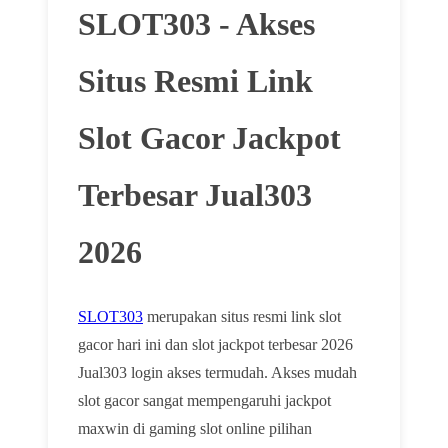
SLOT303 - Akses
Situs Resmi Link
Slot Gacor Jackpot
Terbesar Jual303
2026
SLOT303
merupakan situs resmi link slot
gacor hari ini dan slot jackpot terbesar 2026
Jual303 login akses termudah. Akses mudah
slot gacor sangat mempengaruhi jackpot
maxwin di gaming slot online pilihan