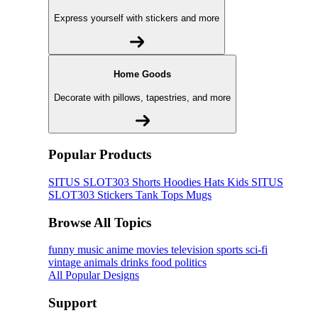
Express yourself with stickers and more
Home Goods
Decorate with pillows, tapestries, and more
Popular Products
SITUS SLOT303
Shorts
Hoodies
Hats
Kids SITUS
SLOT303
Stickers
Tank Tops
Mugs
Browse All Topics
funny
music
anime
movies
television
sports
sci-fi
vintage
animals
drinks
food
politics
All Popular Designs
Support