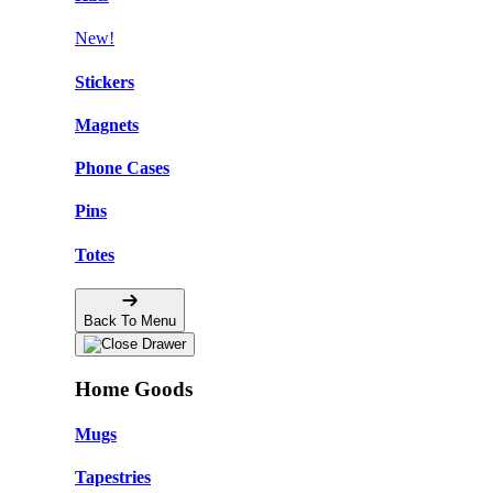
New!
Stickers
Magnets
Phone Cases
Pins
Totes
Back To Menu
Home Goods
Mugs
Tapestries