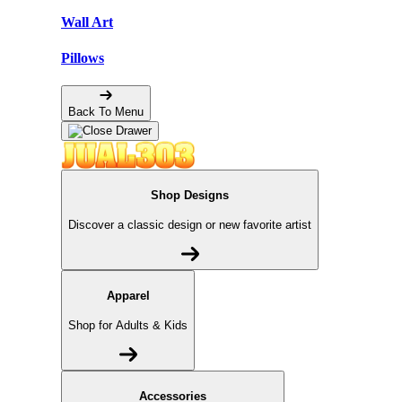
Wall Art
Pillows
Back To Menu
Shop Designs
Discover a classic design or new favorite artist
Apparel
Shop for Adults & Kids
Accessories