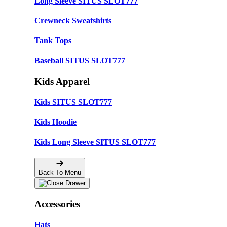
Long Sleeve SITUS SLOT777
Crewneck Sweatshirts
Tank Tops
Baseball SITUS SLOT777
Kids Apparel
Kids SITUS SLOT777
Kids Hoodie
Kids Long Sleeve SITUS SLOT777
Back To Menu
Accessories
Hats