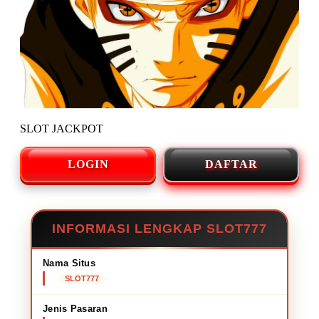
SLOT JACKPOT
LOGIN
DAFTAR
INFORMASI LENGKAP SLOT777
Nama Situs
SLOT777
Jenis Pasaran