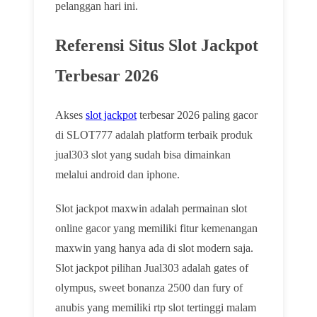
pelanggan hari ini.
Referensi Situs Slot Jackpot
Terbesar 2026
Akses
slot jackpot
terbesar 2026 paling gacor
di SLOT777 adalah platform terbaik produk
jual303 slot yang sudah bisa dimainkan
melalui android dan iphone.
Slot jackpot maxwin adalah permainan slot
online gacor yang memiliki fitur kemenangan
maxwin yang hanya ada di slot modern saja.
Slot jackpot pilihan Jual303 adalah gates of
olympus, sweet bonanza 2500 dan fury of
anubis yang memiliki rtp slot tertinggi malam