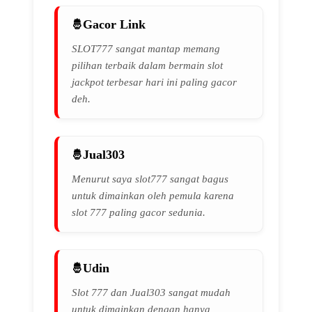
Gacor Link
SLOT777 sangat mantap memang
pilihan terbaik dalam bermain slot
jackpot terbesar hari ini paling gacor
deh.
Jual303
Menurut saya slot777 sangat bagus
untuk dimainkan oleh pemula karena
slot 777 paling gacor sedunia.
Udin
Slot 777 dan Jual303 sangat mudah
untuk dimainkan dengan hanya