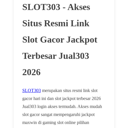
SLOT303 - Akses
Situs Resmi Link
Slot Gacor Jackpot
Terbesar Jual303
2026
SLOT303
merupakan situs resmi link slot
gacor hari ini dan slot jackpot terbesar 2026
Jual303 login akses termudah. Akses mudah
slot gacor sangat mempengaruhi jackpot
maxwin di gaming slot online pilihan