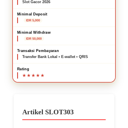
Slot Gacor 2026
Minimal Deposit
IDR 5,000
Minimal Withdraw
IDR 50,000
Transaksi Pembayaran
Transfer Bank Lokal • E-wallet • QRIS
Rating
Artikel SLOT303