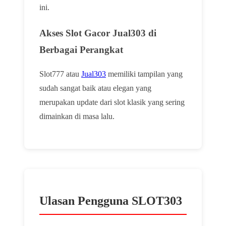
ini.
Akses Slot Gacor Jual303 di
Berbagai Perangkat
Slot777 atau
Jual303
memiliki tampilan yang
sudah sangat baik atau elegan yang
merupakan update dari slot klasik yang sering
dimainkan di masa lalu.
Ulasan Pengguna SLOT303