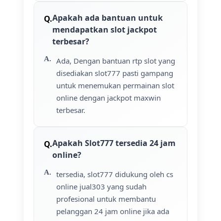
Apakah ada bantuan untuk
mendapatkan slot jackpot
terbesar?
Ada, Dengan bantuan rtp slot yang
disediakan slot777 pasti gampang
untuk menemukan permainan slot
online dengan jackpot maxwin
terbesar.
Apakah Slot777 tersedia 24 jam
online?
tersedia, slot777 didukung oleh cs
online jual303 yang sudah
profesional untuk membantu
pelanggan 24 jam online jika ada