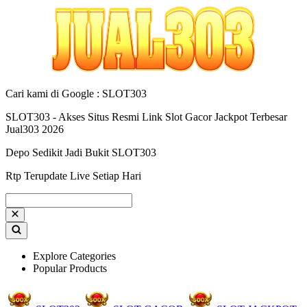
Cari kami di Google : SLOT303
SLOT303 - Akses Situs Resmi Link Slot Gacor Jackpot Terbesar
Jual303 2026
Depo Sedikit Jadi Bukit SLOT303
Rtp Terupdate Live Setiap Hari
Explore Categories
Popular Products