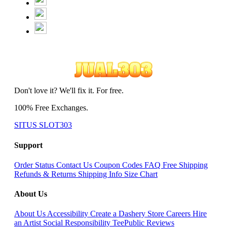
Don't love it? We'll fix it. For free.
100% Free Exchanges.
SITUS SLOT303
Support
Order Status
Contact Us
Coupon Codes
FAQ
Free Shipping
Refunds & Returns
Shipping Info
Size Chart
About Us
About Us
Accessibility
Create a Dashery Store
Careers
Hire
an Artist
Social Responsibility
TeePublic Reviews