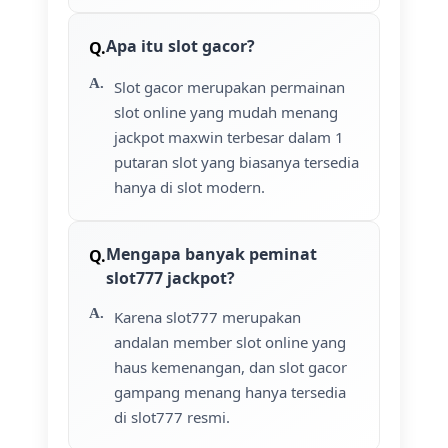
Apa itu slot gacor?
Slot gacor merupakan permainan
slot online yang mudah menang
jackpot maxwin terbesar dalam 1
putaran slot yang biasanya tersedia
hanya di slot modern.
Mengapa banyak peminat
slot777 jackpot?
Karena slot777 merupakan
andalan member slot online yang
haus kemenangan, dan slot gacor
gampang menang hanya tersedia
di slot777 resmi.