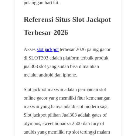
pelanggan hari ini.
Referensi Situs Slot Jackpot
Terbesar 2026
Akses
slot jackpot
terbesar 2026 paling gacor
di SLOT303 adalah platform terbaik produk
jual303 slot yang sudah bisa dimainkan
melalui android dan iphone.
Slot jackpot maxwin adalah permainan slot
online gacor yang memiliki fitur kemenangan
maxwin yang hanya ada di slot modern saja.
Slot jackpot pilihan Jual303 adalah gates of
olympus, sweet bonanza 2500 dan fury of
anubis yang memiliki rtp slot tertinggi malam