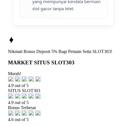
yang mempunyai kendala bermain
slot gacor tanpa lelet.
Nikmati
Bonus Deposit 5%
Bagi Pemain Setia
SLOT303!
MARKET SITUS SLOT303
Murah!
4.9 out of 5
SITUS SLOT303
4.9 out of 5
Bonus Terbesar
4.6 out of 5