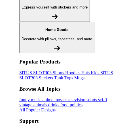
Express yourself with stickers and more
Home Goods
Decorate with pillows, tapestries, and more
Popular Products
SITUS SLOT303
Shorts
Hoodies
Hats
Kids SITUS
SLOT303
Stickers
Tank Tops
Mugs
Browse All Topics
funny
music
anime
movies
television
sports
sci-fi
vintage
animals
drinks
food
politics
All Popular Designs
Support