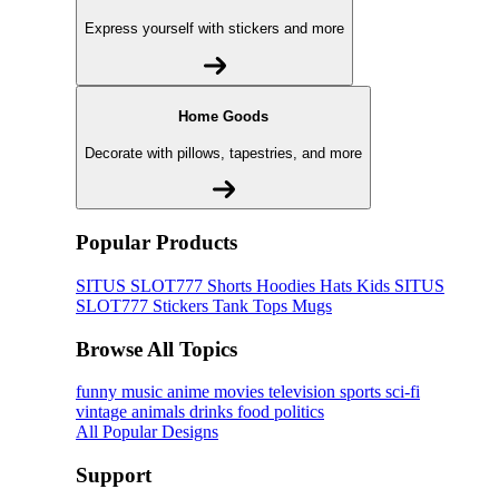
Express yourself with stickers and more
Home Goods
Decorate with pillows, tapestries, and more
Popular Products
SITUS SLOT777
Shorts
Hoodies
Hats
Kids SITUS
SLOT777
Stickers
Tank Tops
Mugs
Browse All Topics
funny
music
anime
movies
television
sports
sci-fi
vintage
animals
drinks
food
politics
All Popular Designs
Support