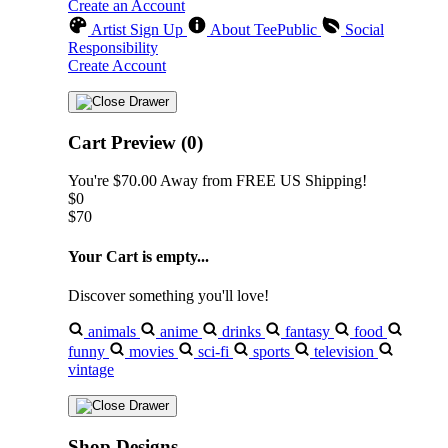
Create an Account
Artist Sign Up
About TeePublic
Social
Responsibility
Create Account
Cart Preview (0)
You're
$70.00
Away from
FREE US Shipping!
$0
$70
Your Cart is empty...
Discover something you'll love!
animals
anime
drinks
fantasy
food
funny
movies
sci-fi
sports
television
vintage
Shop Designs