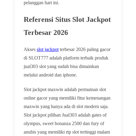
pelanggan hari ini.
Referensi Situs Slot Jackpot
Terbesar 2026
Akses
slot jackpot
terbesar 2026 paling gacor
di SLOT777 adalah platform terbaik produk
jual303 slot yang sudah bisa dimainkan
melalui android dan iphone.
Slot jackpot maxwin adalah permainan slot
online gacor yang memiliki fitur kemenangan
maxwin yang hanya ada di slot modern saja.
Slot jackpot pilihan Jual303 adalah gates of
olympus, sweet bonanza 2500 dan fury of
anubis yang memiliki rtp slot tertinggi malam