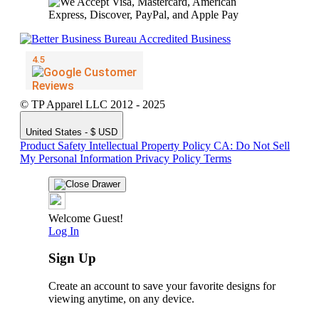
© TP Apparel LLC 2012 - 2025
United States - $ USD
Product Safety
Intellectual Property Policy
CA: Do Not Sell
My Personal Information
Privacy Policy
Terms
Welcome Guest!
Log In
Sign Up
Create an account to save your favorite designs for
viewing anytime, on any device.