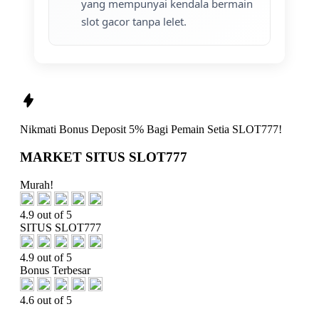
yang mempunyai kendala bermain
slot gacor tanpa lelet.
Nikmati
Bonus Deposit 5%
Bagi Pemain Setia
SLOT777!
MARKET SITUS SLOT777
Murah!
4.9 out of 5
SITUS SLOT777
4.9 out of 5
Bonus Terbesar
4.6 out of 5