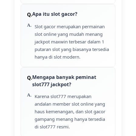
Apa itu slot gacor?
Slot gacor merupakan permainan
slot online yang mudah menang
jackpot maxwin terbesar dalam 1
putaran slot yang biasanya tersedia
hanya di slot modern.
Mengapa banyak peminat
slot777 jackpot?
Karena slot777 merupakan
andalan member slot online yang
haus kemenangan, dan slot gacor
gampang menang hanya tersedia
di slot777 resmi.