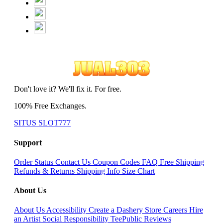
Don't love it? We'll fix it. For free.
100% Free Exchanges.
SITUS SLOT777
Support
Order Status
Contact Us
Coupon Codes
FAQ
Free Shipping
Refunds & Returns
Shipping Info
Size Chart
About Us
About Us
Accessibility
Create a Dashery Store
Careers
Hire
an Artist
Social Responsibility
TeePublic Reviews