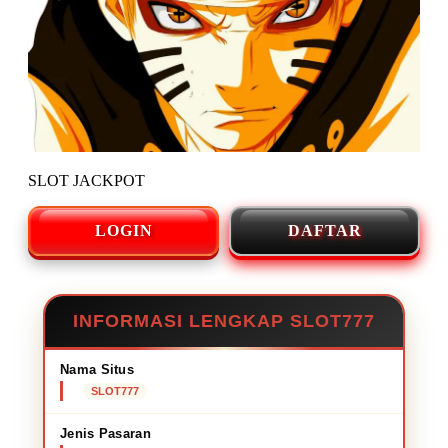
SLOT JACKPOT
LOGIN
DAFTAR
INFORMASI LENGKAP SLOT777
Nama Situs
SLOT777
Jenis Pasaran