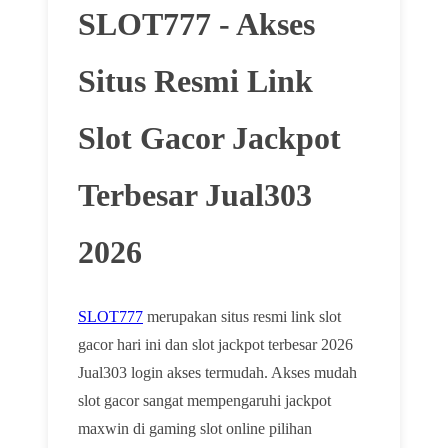
SLOT777 - Akses
Situs Resmi Link
Slot Gacor Jackpot
Terbesar Jual303
2026
SLOT777
merupakan situs resmi link slot
gacor hari ini dan slot jackpot terbesar 2026
Jual303 login akses termudah. Akses mudah
slot gacor sangat mempengaruhi jackpot
maxwin di gaming slot online pilihan