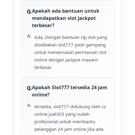
Apakah ada bantuan untuk
mendapatkan slot jackpot
terbesar?
Ada, Dengan bantuan rtp slot yang
disediakan slot777 pasti gampang
untuk menemukan permainan slot
online dengan jackpot maxwin
terbesar.
Apakah Slot777 tersedia 24 jam
online?
tersedia, slot777 didukung oleh cs
online jual303 yang sudah
profesional untuk membantu
pelanggan 24 jam online jika ada