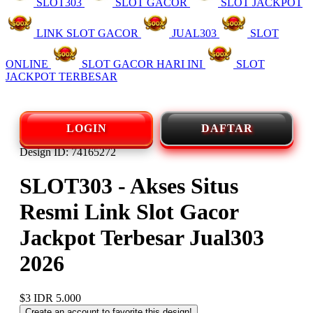
SLOT303
SLOT GACOR
SLOT JACKPOT
LINK SLOT GACOR
JUAL303
SLOT
ONLINE
SLOT GACOR HARI INI
SLOT
JACKPOT TERBESAR
LOGIN
DAFTAR
Design ID: 74165272
SLOT303 - Akses Situs
Resmi Link Slot Gacor
Jackpot Terbesar Jual303
2026
$3
IDR 5.000
Create an account to favorite this design!