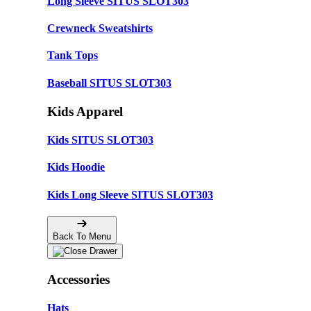
Long Sleeve SITUS SLOT303
Crewneck Sweatshirts
Tank Tops
Baseball SITUS SLOT303
Kids Apparel
Kids SITUS SLOT303
Kids Hoodie
Kids Long Sleeve SITUS SLOT303
Back To Menu
Accessories
Hats