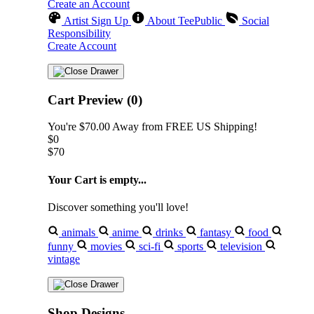
Create an Account
Artist Sign Up
About TeePublic
Social
Responsibility
Create Account
Cart Preview (0)
You're
$70.00
Away from
FREE US Shipping!
$0
$70
Your Cart is empty...
Discover something you'll love!
animals
anime
drinks
fantasy
food
funny
movies
sci-fi
sports
television
vintage
Shop Designs