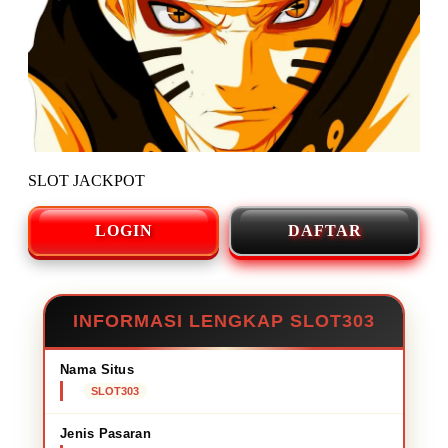
SLOT JACKPOT
LOGIN
DAFTAR
INFORMASI LENGKAP SLOT303
Nama Situs
SLOT303
Jenis Pasaran