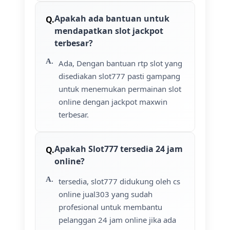
Apakah ada bantuan untuk
mendapatkan slot jackpot
terbesar?
Ada, Dengan bantuan rtp slot yang
disediakan slot777 pasti gampang
untuk menemukan permainan slot
online dengan jackpot maxwin
terbesar.
Apakah Slot777 tersedia 24 jam
online?
tersedia, slot777 didukung oleh cs
online jual303 yang sudah
profesional untuk membantu
pelanggan 24 jam online jika ada