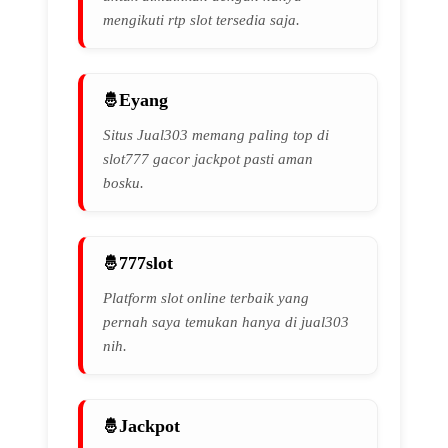
mengikuti rtp slot tersedia saja.
Eyang
Situs Jual303 memang paling top di
slot777 gacor jackpot pasti aman
bosku.
777slot
Platform slot online terbaik yang
pernah saya temukan hanya di jual303
nih.
Jackpot