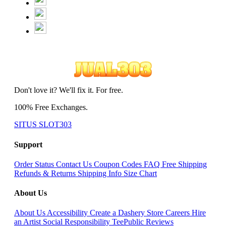
Don't love it? We'll fix it. For free.
100% Free Exchanges.
SITUS SLOT303
Support
Order Status
Contact Us
Coupon Codes
FAQ
Free Shipping
Refunds & Returns
Shipping Info
Size Chart
About Us
About Us
Accessibility
Create a Dashery Store
Careers
Hire
an Artist
Social Responsibility
TeePublic Reviews