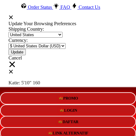
Order Status
FAQ
Contact Us
Update Your Browsing Preferences
Shipping Country:
Currency:
Cancel
Katie:
5'10"
160
PROMO
Select your person:
Male
Female
LOGIN
Height
Short
Med
Tall
DAFTAR
Weight
Slim
Avg
Heavy
LINK ALTERNATIF