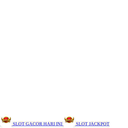
SLOT GACOR HARI INI
SLOT JACKPOT