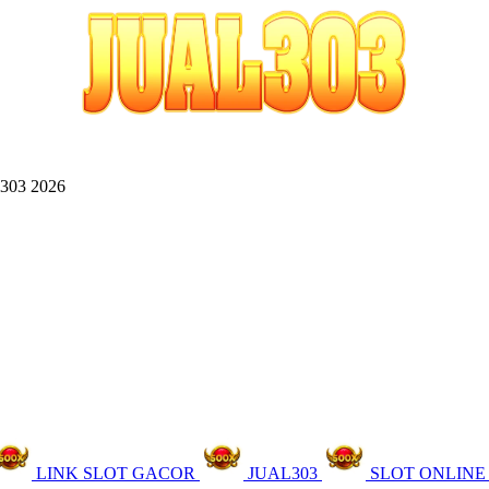
l303 2026
LINK SLOT GACOR
JUAL303
SLOT ONLINE