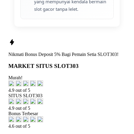
yang mempunyai kendala bermain
slot gacor tanpa lelet.
Nikmati
Bonus Deposit 5%
Bagi Pemain Setia
SLOT303!
MARKET SITUS SLOT303
Murah!
4.9 out of 5
SITUS SLOT303
4.9 out of 5
Bonus Terbesar
4.6 out of 5