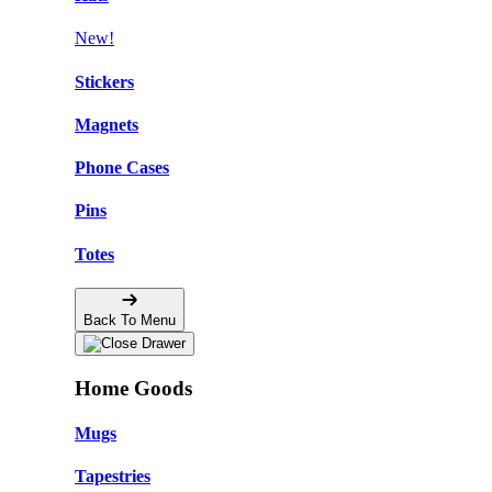
New!
Stickers
Magnets
Phone Cases
Pins
Totes
Back To Menu
Home Goods
Mugs
Tapestries