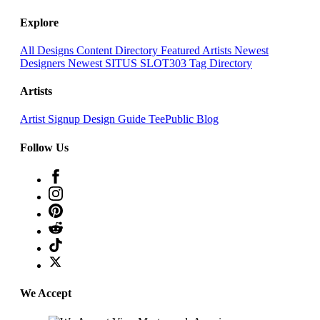
Explore
All Designs
Content Directory
Featured Artists
Newest
Designers
Newest SITUS SLOT303
Tag Directory
Artists
Artist Signup
Design Guide
TeePublic Blog
Follow Us
We Accept