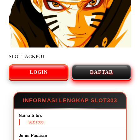
SLOT JACKPOT
LOGIN
DAFTAR
INFORMASI LENGKAP SLOT303
Nama Situs
SLOT303
Jenis Pasaran