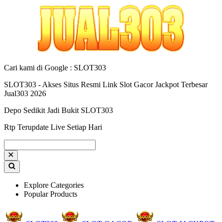
Cari kami di Google : SLOT303
SLOT303 - Akses Situs Resmi Link Slot Gacor Jackpot Terbesar
Jual303 2026
Depo Sedikit Jadi Bukit SLOT303
Rtp Terupdate Live Setiap Hari
Explore Categories
Popular Products