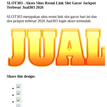
SLOT303 - Akses Situs Resmi Link Slot Gacor Jackpot
Terbesar Jual303 2026
SLOT303 merupakan situs resmi link slot gacor hari ini dan
slot jackpot terbesar 2026 Jual303 login akses termudah.
Share this design: