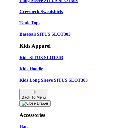
Long Sleeve SITUS SLOT303
Crewneck Sweatshirts
Tank Tops
Baseball SITUS SLOT303
Kids Apparel
Kids SITUS SLOT303
Kids Hoodie
Kids Long Sleeve SITUS SLOT303
Back To Menu
Accessories
Hats