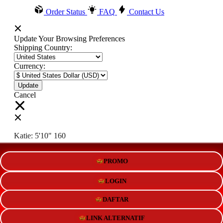
Order Status
FAQ
Contact Us
Update Your Browsing Preferences
Shipping Country:
Currency:
Cancel
Katie:
5'10"
160
PROMO
Select your person:
Male
Female
LOGIN
Height
Short
Med
Tall
DAFTAR
Weight
Slim
Avg
Heavy
LINK ALTERNATIF