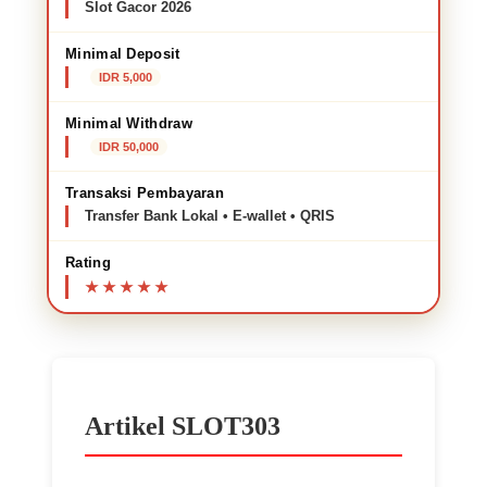
Slot Gacor 2026
Minimal Deposit
IDR 5,000
Minimal Withdraw
IDR 50,000
Transaksi Pembayaran
Transfer Bank Lokal • E-wallet • QRIS
Rating
Artikel SLOT303