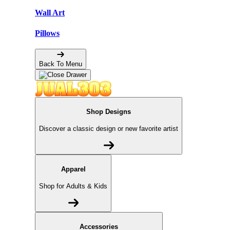
Wall Art
Pillows
Back To Menu
Shop Designs
Discover a classic design or new favorite artist
Apparel
Shop for Adults & Kids
Accessories