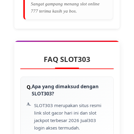
Sangat gampang menang slot online
777 terima kasih ya bos.
FAQ SLOT303
Apa yang dimaksud dengan
SLOT303?
SLOT303 merupakan situs resmi
link slot gacor hari ini dan slot
jackpot terbesar 2026 Jual303
login akses termudah.