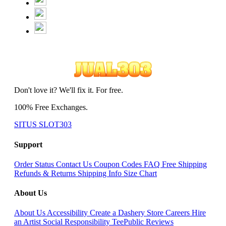
Don't love it? We'll fix it. For free.
100% Free Exchanges.
SITUS SLOT303
Support
Order Status
Contact Us
Coupon Codes
FAQ
Free Shipping
Refunds & Returns
Shipping Info
Size Chart
About Us
About Us
Accessibility
Create a Dashery Store
Careers
Hire
an Artist
Social Responsibility
TeePublic Reviews