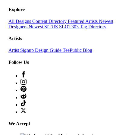
Explore
All Designs
Content Directory
Featured Artists
Newest
Designers
Newest SITUS SLOT303
Tag Directory
Artists
Artist Signup
Design Guide
TeePublic Blog
Follow Us
We Accept