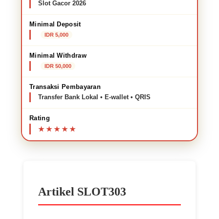
Slot Gacor 2026
Minimal Deposit
IDR 5,000
Minimal Withdraw
IDR 50,000
Transaksi Pembayaran
Transfer Bank Lokal • E-wallet • QRIS
Rating
Artikel SLOT303