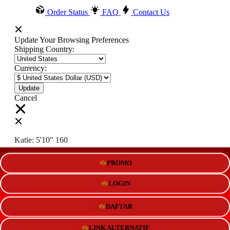
Order Status
FAQ
Contact Us
Update Your Browsing Preferences
Shipping Country:
Currency:
Cancel
Katie:
5'10"
160
PROMO
Select your person:
Male
Female
LOGIN
Height
Short
Med
Tall
DAFTAR
Weight
Slim
Avg
Heavy
LINK ALTERNATIF