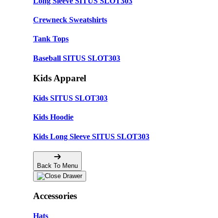
Long Sleeve SITUS SLOT303
Crewneck Sweatshirts
Tank Tops
Baseball SITUS SLOT303
Kids Apparel
Kids SITUS SLOT303
Kids Hoodie
Kids Long Sleeve SITUS SLOT303
Back To Menu
Accessories
Hats