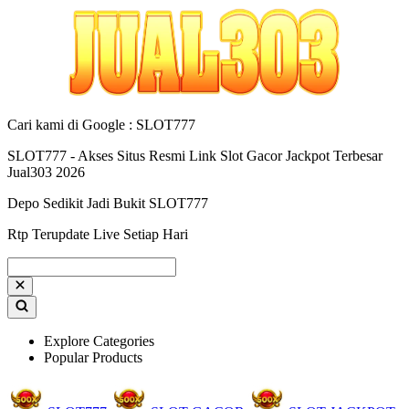
Cari kami di Google : SLOT777
SLOT777 - Akses Situs Resmi Link Slot Gacor Jackpot Terbesar
Jual303 2026
Depo Sedikit Jadi Bukit SLOT777
Rtp Terupdate Live Setiap Hari
Explore Categories
Popular Products