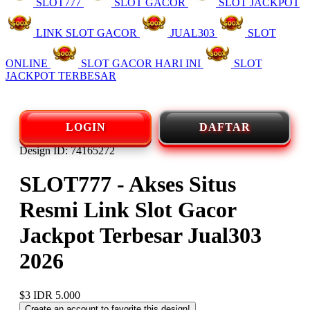
SLOT777
SLOT GACOR
SLOT JACKPOT
LINK SLOT GACOR
JUAL303
SLOT
ONLINE
SLOT GACOR HARI INI
SLOT
JACKPOT TERBESAR
LOGIN
DAFTAR
Design ID: 74165272
SLOT777 - Akses Situs
Resmi Link Slot Gacor
Jackpot Terbesar Jual303
2026
$3
IDR 5.000
Create an account to favorite this design!