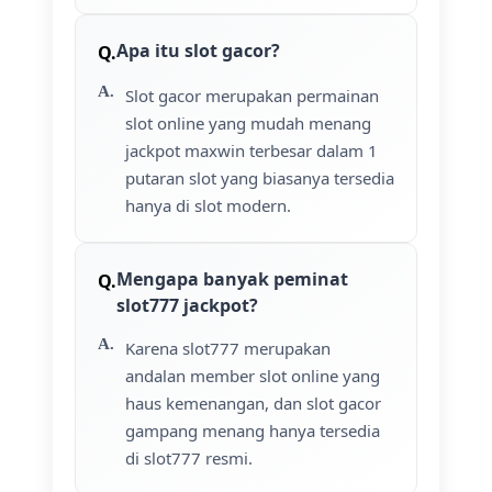
Apa itu slot gacor?
Slot gacor merupakan permainan
slot online yang mudah menang
jackpot maxwin terbesar dalam 1
putaran slot yang biasanya tersedia
hanya di slot modern.
Mengapa banyak peminat
slot777 jackpot?
Karena slot777 merupakan
andalan member slot online yang
haus kemenangan, dan slot gacor
gampang menang hanya tersedia
di slot777 resmi.