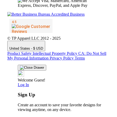
© TP Apparel LLC 2012 - 2025
United States - $ USD
Product Safety
Intellectual Property Policy
CA: Do Not Sell
My Personal Information
Privacy Policy
Terms
Welcome Guest!
Log In
Sign Up
Create an account to save your favorite designs for
viewing anytime, on any device.