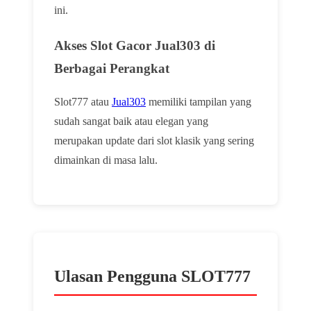
ini.
Akses Slot Gacor Jual303 di
Berbagai Perangkat
Slot777 atau
Jual303
memiliki tampilan yang
sudah sangat baik atau elegan yang
merupakan update dari slot klasik yang sering
dimainkan di masa lalu.
Ulasan Pengguna SLOT777