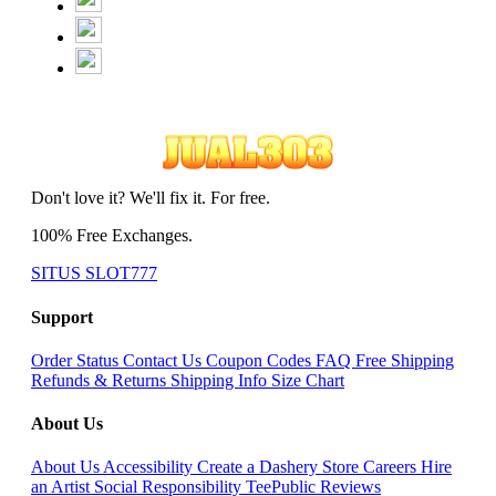
Don't love it? We'll fix it. For free.
100% Free Exchanges.
SITUS SLOT777
Support
Order Status
Contact Us
Coupon Codes
FAQ
Free Shipping
Refunds & Returns
Shipping Info
Size Chart
About Us
About Us
Accessibility
Create a Dashery Store
Careers
Hire
an Artist
Social Responsibility
TeePublic Reviews