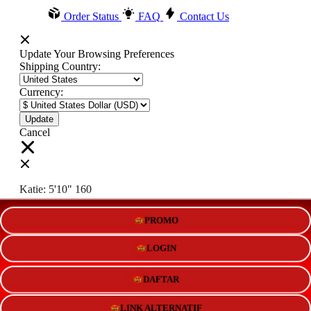
Order Status
FAQ
Contact Us
Update Your Browsing Preferences
Shipping Country:
Currency:
Cancel
Katie:
5'10"
160
PROMO
Select your person:
Male
Female
LOGIN
Height
Short
Med
Tall
DAFTAR
Weight
Slim
Avg
Heavy
LINK ALTERNATIF