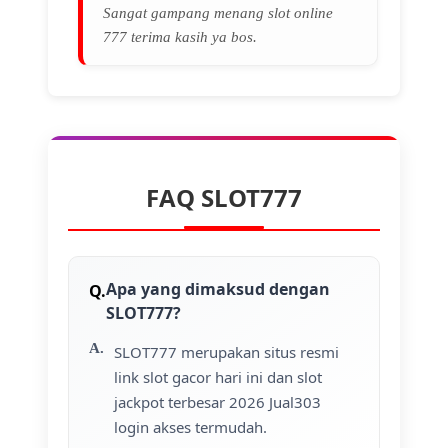
Sangat gampang menang slot online
777 terima kasih ya bos.
FAQ SLOT777
Apa yang dimaksud dengan
SLOT777?
SLOT777 merupakan situs resmi
link slot gacor hari ini dan slot
jackpot terbesar 2026 Jual303
login akses termudah.