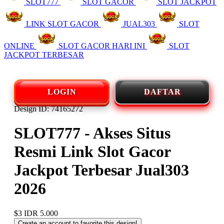
SLOT777
SLOT GACOR
SLOT JACKPOT
LINK SLOT GACOR
JUAL303
SLOT
ONLINE
SLOT GACOR HARI INI
SLOT
JACKPOT TERBESAR
LOGIN
DAFTAR
Design ID: 74165272
SLOT777 - Akses Situs
Resmi Link Slot Gacor
Jackpot Terbesar Jual303
2026
$3
IDR 5.000
Create an account to favorite this design!