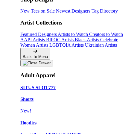
New Tees on Sale
Newest Designers
Tag Directory
Artist Collections
Featured Designers
Artists to Watch
Creators to Watch
AAPI Artists
BIPOC Artists
Black Artists
Celebrate
Women Artists
LGBTQIA Artists
Ukrainian Artists
Back To Menu
Adult Apparel
SITUS SLOT777
Shorts
New!
Hoodies