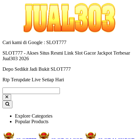
Cari kami di Google : SLOT777
SLOT777 - Akses Situs Resmi Link Slot Gacor Jackpot Terbesar
Jual303 2026
Depo Sedikit Jadi Bukit SLOT777
Rtp Terupdate Live Setiap Hari
Explore Categories
Popular Products