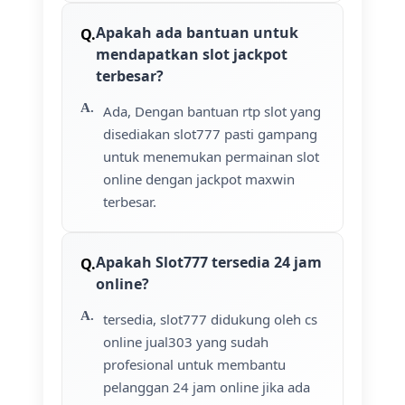
Apakah ada bantuan untuk
mendapatkan slot jackpot
terbesar?
Ada, Dengan bantuan rtp slot yang
disediakan slot777 pasti gampang
untuk menemukan permainan slot
online dengan jackpot maxwin
terbesar.
Apakah Slot777 tersedia 24 jam
online?
tersedia, slot777 didukung oleh cs
online jual303 yang sudah
profesional untuk membantu
pelanggan 24 jam online jika ada