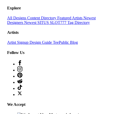
Explore
All Designs
Content Directory
Featured Artists
Newest
Designers
Newest SITUS SLOT777
Tag Directory
Artists
Artist Signup
Design Guide
TeePublic Blog
Follow Us
We Accept