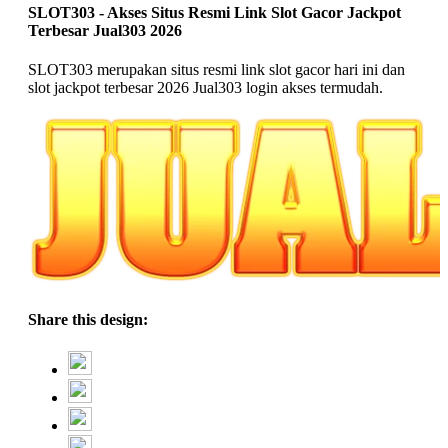
SLOT303 - Akses Situs Resmi Link Slot Gacor Jackpot
Terbesar Jual303 2026
SLOT303 merupakan situs resmi link slot gacor hari ini dan
slot jackpot terbesar 2026 Jual303 login akses termudah.
Share this design: