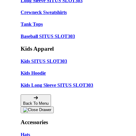
Long Sleeve SITUS SLOT303
Crewneck Sweatshirts
Tank Tops
Baseball SITUS SLOT303
Kids Apparel
Kids SITUS SLOT303
Kids Hoodie
Kids Long Sleeve SITUS SLOT303
Back To Menu
Accessories
Hats