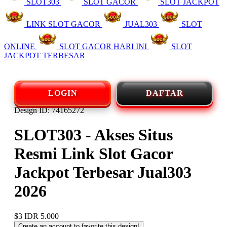
SLOT303
SLOT GACOR
SLOT JACKPOT
LINK SLOT GACOR
JUAL303
SLOT
ONLINE
SLOT GACOR HARI INI
SLOT
JACKPOT TERBESAR
LOGIN
DAFTAR
Design ID: 74165272
SLOT303 - Akses Situs
Resmi Link Slot Gacor
Jackpot Terbesar Jual303
2026
$3
IDR 5.000
Create an account to favorite this design!