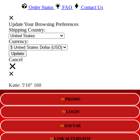
Order Status
FAQ
Contact Us
Update Your Browsing Preferences
Shipping Country:
Currency:
Cancel
Katie:
5'10"
160
PROMO
Select your person:
Male
Female
LOGIN
Height
Short
Med
Tall
DAFTAR
Weight
Slim
Avg
Heavy
LINK ALTERNATIF