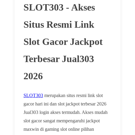
SLOT303 - Akses
Situs Resmi Link
Slot Gacor Jackpot
Terbesar Jual303
2026
SLOT303
merupakan situs resmi link slot
gacor hari ini dan slot jackpot terbesar 2026
Jual303 login akses termudah. Akses mudah
slot gacor sangat mempengaruhi jackpot
maxwin di gaming slot online pilihan