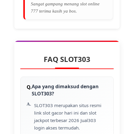
Sangat gampang menang slot online
777 terima kasih ya bos.
FAQ SLOT303
Apa yang dimaksud dengan
SLOT303?
SLOT303 merupakan situs resmi
link slot gacor hari ini dan slot
jackpot terbesar 2026 Jual303
login akses termudah.