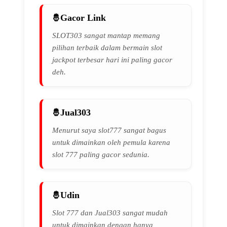
Gacor Link
SLOT303 sangat mantap memang
pilihan terbaik dalam bermain slot
jackpot terbesar hari ini paling gacor
deh.
Jual303
Menurut saya slot777 sangat bagus
untuk dimainkan oleh pemula karena
slot 777 paling gacor sedunia.
Udin
Slot 777 dan Jual303 sangat mudah
untuk dimainkan dengan hanya