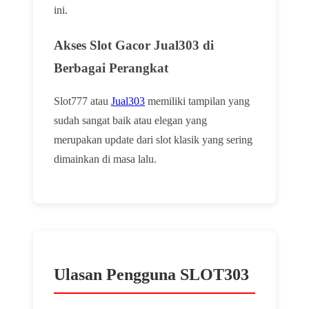
ini.
Akses Slot Gacor Jual303 di
Berbagai Perangkat
Slot777 atau
Jual303
memiliki tampilan yang
sudah sangat baik atau elegan yang
merupakan update dari slot klasik yang sering
dimainkan di masa lalu.
Ulasan Pengguna SLOT303