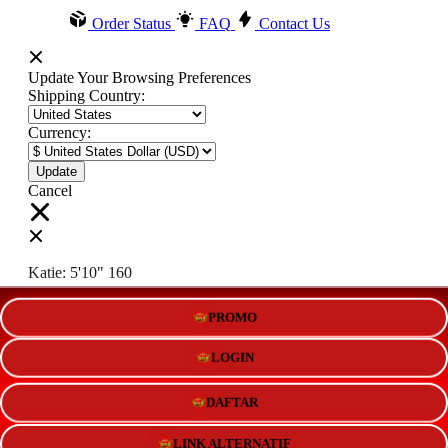
Order Status
FAQ
Contact Us
Update Your Browsing Preferences
Shipping Country:
Currency:
Cancel
Katie:
5'10"
160
PROMO
Select your person:
Male
Female
LOGIN
Height
Short
Med
Tall
DAFTAR
Weight
Slim
Avg
Heavy
LINK ALTERNATIF