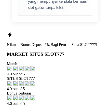
yang mempunyai kendala bermain
slot gacor tanpa lelet.
Nikmati
Bonus Deposit 5%
Bagi Pemain Setia
SLOT777!
MARKET SITUS SLOT777
Murah!
4.9 out of 5
SITUS SLOT777
4.9 out of 5
Bonus Terbesar
4.6 out of 5