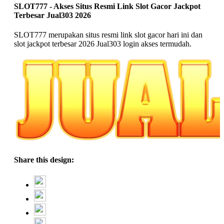
SLOT777 - Akses Situs Resmi Link Slot Gacor Jackpot
Terbesar Jual303 2026
SLOT777 merupakan situs resmi link slot gacor hari ini dan
slot jackpot terbesar 2026 Jual303 login akses termudah.
Share this design: