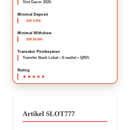
Slot Gacor 2026
Minimal Deposit
IDR 5,000
Minimal Withdraw
IDR 50,000
Transaksi Pembayaran
Transfer Bank Lokal • E-wallet • QRIS
Rating
Artikel SLOT777