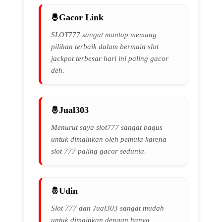
Gacor Link
SLOT777 sangat mantap memang
pilihan terbaik dalam bermain slot
jackpot terbesar hari ini paling gacor
deh.
Jual303
Menurut saya slot777 sangat bagus
untuk dimainkan oleh pemula karena
slot 777 paling gacor sedunia.
Udin
Slot 777 dan Jual303 sangat mudah
untuk dimainkan dengan hanya