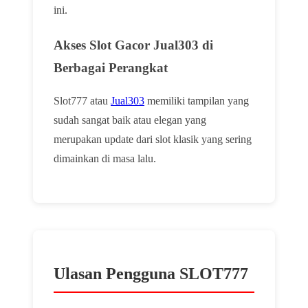
ini.
Akses Slot Gacor Jual303 di
Berbagai Perangkat
Slot777 atau
Jual303
memiliki tampilan yang
sudah sangat baik atau elegan yang
merupakan update dari slot klasik yang sering
dimainkan di masa lalu.
Ulasan Pengguna SLOT777