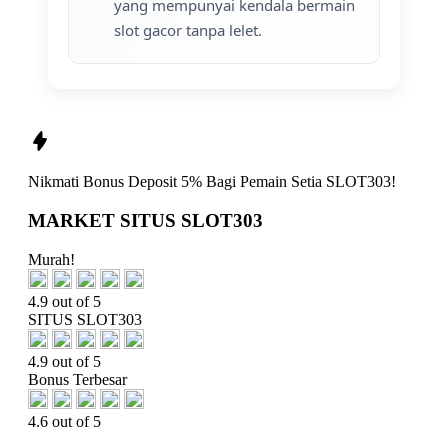
yang mempunyai kendala bermain
slot gacor tanpa lelet.
Nikmati
Bonus Deposit 5%
Bagi Pemain Setia
SLOT303!
MARKET SITUS SLOT303
Murah!
4.9 out of 5
SITUS SLOT303
4.9 out of 5
Bonus Terbesar
4.6 out of 5