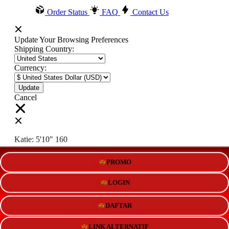
Order Status
FAQ
Contact Us
Update Your Browsing Preferences
Shipping Country:
Currency:
Cancel
Katie:
5'10"
160
PROMO
Select your person:
Male
Female
LOGIN
Height
Short
Med
Tall
DAFTAR
Weight
Slim
Avg
Heavy
LINK ALTERNATIF