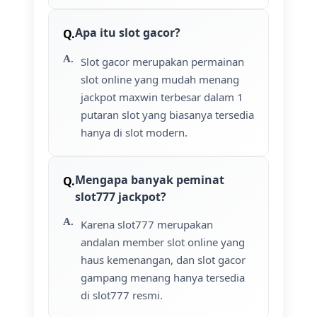
Apa itu slot gacor?
Slot gacor merupakan permainan
slot online yang mudah menang
jackpot maxwin terbesar dalam 1
putaran slot yang biasanya tersedia
hanya di slot modern.
Mengapa banyak peminat
slot777 jackpot?
Karena slot777 merupakan
andalan member slot online yang
haus kemenangan, dan slot gacor
gampang menang hanya tersedia
di slot777 resmi.