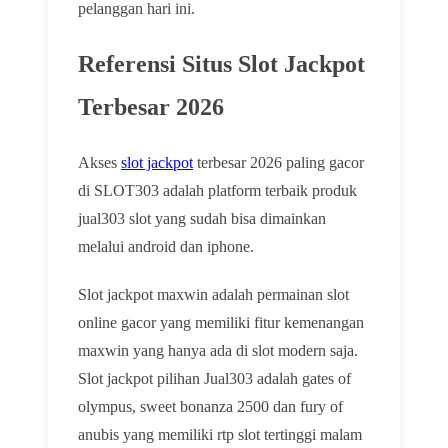
pelanggan hari ini.
Referensi Situs Slot Jackpot
Terbesar 2026
Akses
slot jackpot
terbesar 2026 paling gacor
di SLOT303 adalah platform terbaik produk
jual303 slot yang sudah bisa dimainkan
melalui android dan iphone.
Slot jackpot maxwin adalah permainan slot
online gacor yang memiliki fitur kemenangan
maxwin yang hanya ada di slot modern saja.
Slot jackpot pilihan Jual303 adalah gates of
olympus, sweet bonanza 2500 dan fury of
anubis yang memiliki rtp slot tertinggi malam