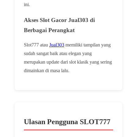
ini.
Akses Slot Gacor Jual303 di
Berbagai Perangkat
Slot777 atau
Jual303
memiliki tampilan yang
sudah sangat baik atau elegan yang
merupakan update dari slot klasik yang sering
dimainkan di masa lalu.
Ulasan Pengguna SLOT777