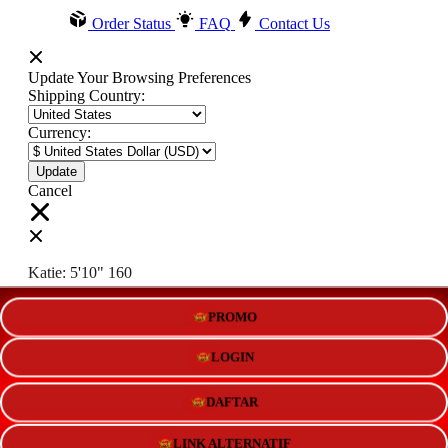
Order Status
FAQ
Contact Us
Update Your Browsing Preferences
Shipping Country:
Currency:
Cancel
Katie:
5'10"
160
PROMO
Select your person:
Male
Female
LOGIN
Height
Short
Med
Tall
DAFTAR
Weight
Slim
Avg
Heavy
LINK ALTERNATIF