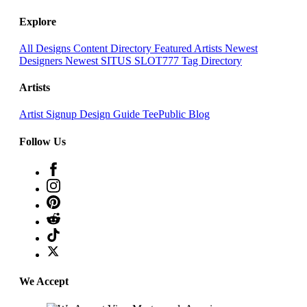
Explore
All Designs
Content Directory
Featured Artists
Newest
Designers
Newest SITUS SLOT777
Tag Directory
Artists
Artist Signup
Design Guide
TeePublic Blog
Follow Us
We Accept