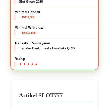
Slot Gacor 2026
Minimal Deposit
IDR 5,000
Minimal Withdraw
IDR 50,000
Transaksi Pembayaran
Transfer Bank Lokal • E-wallet • QRIS
Rating
Artikel SLOT777