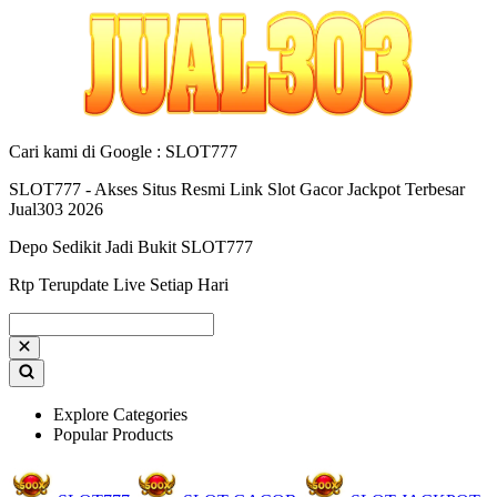
Cari kami di Google : SLOT777
SLOT777 - Akses Situs Resmi Link Slot Gacor Jackpot Terbesar
Jual303 2026
Depo Sedikit Jadi Bukit SLOT777
Rtp Terupdate Live Setiap Hari
Explore Categories
Popular Products