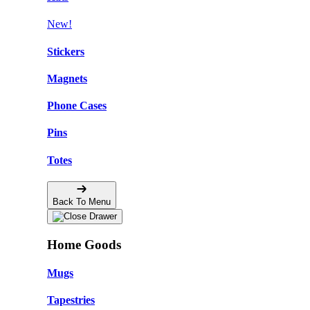
New!
Stickers
Magnets
Phone Cases
Pins
Totes
Back To Menu
Home Goods
Mugs
Tapestries