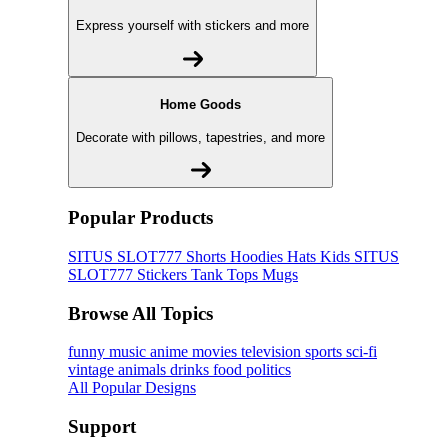
Express yourself with stickers and more
Home Goods
Decorate with pillows, tapestries, and more
Popular Products
SITUS SLOT777
Shorts
Hoodies
Hats
Kids SITUS
SLOT777
Stickers
Tank Tops
Mugs
Browse All Topics
funny
music
anime
movies
television
sports
sci-fi
vintage
animals
drinks
food
politics
All Popular Designs
Support