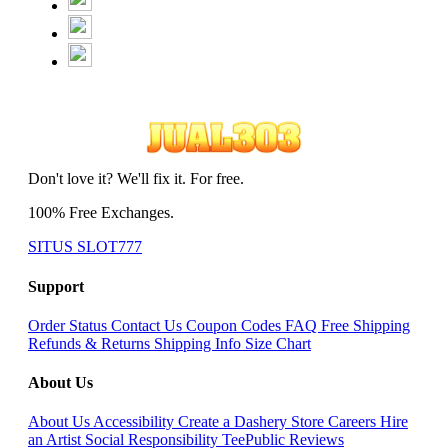
Don't love it? We'll fix it. For free.
100% Free Exchanges.
SITUS SLOT777
Support
Order Status
Contact Us
Coupon Codes
FAQ
Free Shipping
Refunds & Returns
Shipping Info
Size Chart
About Us
About Us
Accessibility
Create a Dashery Store
Careers
Hire
an Artist
Social Responsibility
TeePublic Reviews