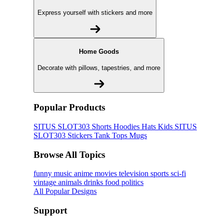
Express yourself with stickers and more
Home Goods
Decorate with pillows, tapestries, and more
Popular Products
SITUS SLOT303
Shorts
Hoodies
Hats
Kids SITUS
SLOT303
Stickers
Tank Tops
Mugs
Browse All Topics
funny
music
anime
movies
television
sports
sci-fi
vintage
animals
drinks
food
politics
All Popular Designs
Support