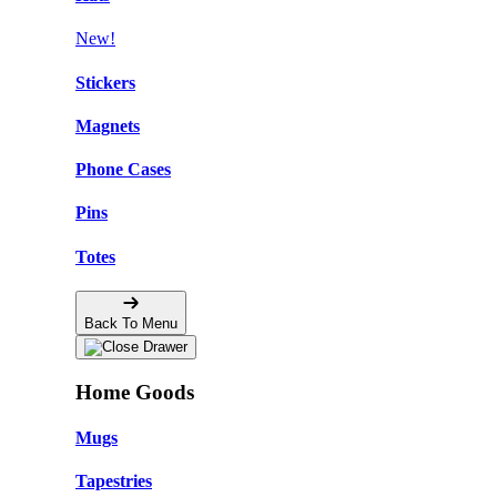
New!
Stickers
Magnets
Phone Cases
Pins
Totes
Back To Menu
Home Goods
Mugs
Tapestries