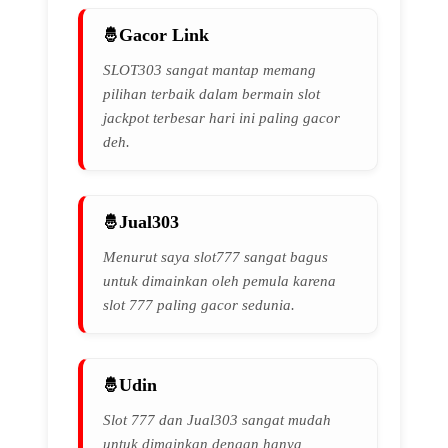
Gacor Link
SLOT303 sangat mantap memang
pilihan terbaik dalam bermain slot
jackpot terbesar hari ini paling gacor
deh.
Jual303
Menurut saya slot777 sangat bagus
untuk dimainkan oleh pemula karena
slot 777 paling gacor sedunia.
Udin
Slot 777 dan Jual303 sangat mudah
untuk dimainkan dengan hanya