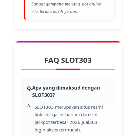
Sangat gampang menang slot online
777 terima kasih ya bos.
FAQ SLOT303
Apa yang dimaksud dengan
SLOT303?
SLOT303 merupakan situs resmi
link slot gacor hari ini dan slot
jackpot terbesar 2026 Jual303
login akses termudah.