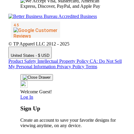
© TP Apparel LLC 2012 - 2025
United States - $ USD
Product Safety
Intellectual Property Policy
CA: Do Not Sell
My Personal Information
Privacy Policy
Terms
Welcome Guest!
Log In
Sign Up
Create an account to save your favorite designs for
viewing anytime, on any device.