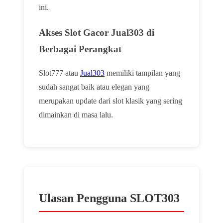
ini.
Akses Slot Gacor Jual303 di
Berbagai Perangkat
Slot777 atau
Jual303
memiliki tampilan yang
sudah sangat baik atau elegan yang
merupakan update dari slot klasik yang sering
dimainkan di masa lalu.
Ulasan Pengguna SLOT303