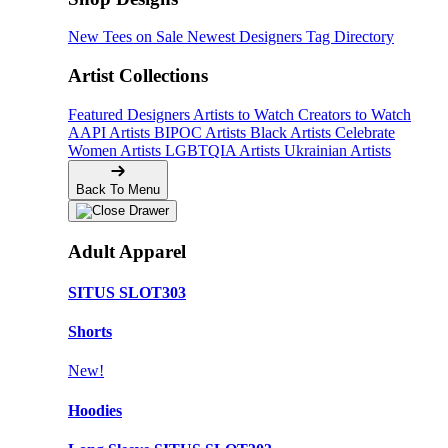
New Tees on Sale
Newest Designers
Tag Directory
Artist Collections
Featured Designers
Artists to Watch
Creators to Watch
AAPI Artists
BIPOC Artists
Black Artists
Celebrate
Women Artists
LGBTQIA Artists
Ukrainian Artists
Back To Menu
Adult Apparel
SITUS SLOT303
Shorts
New!
Hoodies