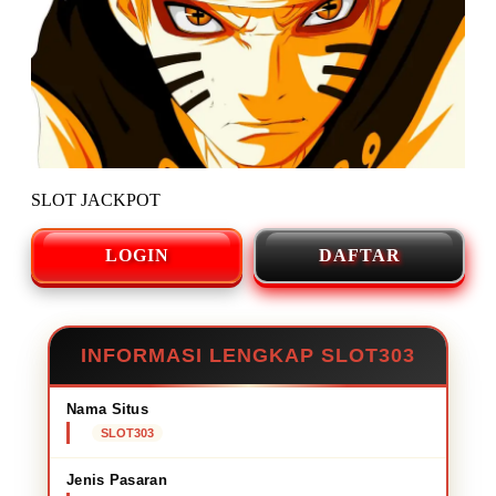
SLOT JACKPOT
LOGIN
DAFTAR
INFORMASI LENGKAP SLOT303
Nama Situs
SLOT303
Jenis Pasaran