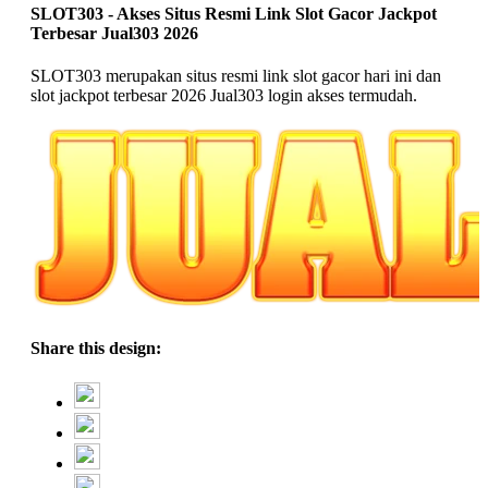
SLOT303 - Akses Situs Resmi Link Slot Gacor Jackpot
Terbesar Jual303 2026
SLOT303 merupakan situs resmi link slot gacor hari ini dan
slot jackpot terbesar 2026 Jual303 login akses termudah.
Share this design: