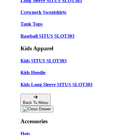
Long Sleeve SITUS SLOT303
Crewneck Sweatshirts
Tank Tops
Baseball SITUS SLOT303
Kids Apparel
Kids SITUS SLOT303
Kids Hoodie
Kids Long Sleeve SITUS SLOT303
Back To Menu
Accessories
Hats