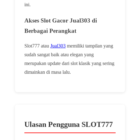
ini.
Akses Slot Gacor Jual303 di
Berbagai Perangkat
Slot777 atau
Jual303
memiliki tampilan yang
sudah sangat baik atau elegan yang
merupakan update dari slot klasik yang sering
dimainkan di masa lalu.
Ulasan Pengguna SLOT777