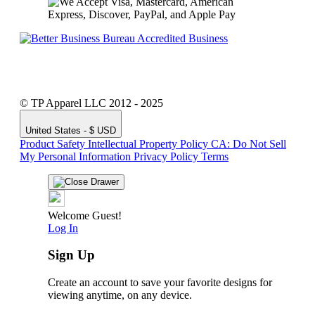
© TP Apparel LLC 2012 - 2025
United States - $ USD
Product Safety
Intellectual Property Policy
CA: Do Not Sell
My Personal Information
Privacy Policy
Terms
Welcome Guest!
Log In
Sign Up
Create an account to save your favorite designs for
viewing anytime, on any device.