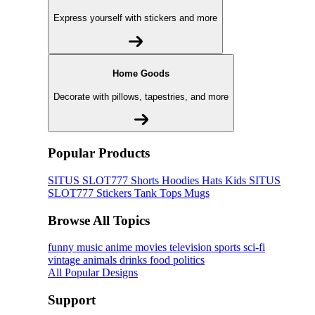
Express yourself with stickers and more
Home Goods
Decorate with pillows, tapestries, and more
Popular Products
SITUS SLOT777
Shorts
Hoodies
Hats
Kids SITUS
SLOT777
Stickers
Tank Tops
Mugs
Browse All Topics
funny
music
anime
movies
television
sports
sci-fi
vintage
animals
drinks
food
politics
All Popular Designs
Support