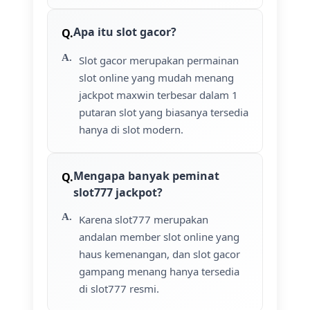
Apa itu slot gacor?
Slot gacor merupakan permainan
slot online yang mudah menang
jackpot maxwin terbesar dalam 1
putaran slot yang biasanya tersedia
hanya di slot modern.
Mengapa banyak peminat
slot777 jackpot?
Karena slot777 merupakan
andalan member slot online yang
haus kemenangan, dan slot gacor
gampang menang hanya tersedia
di slot777 resmi.