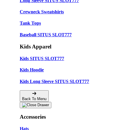
Long Sleeve SITUS SLOT777
Crewneck Sweatshirts
Tank Tops
Baseball SITUS SLOT777
Kids Apparel
Kids SITUS SLOT777
Kids Hoodie
Kids Long Sleeve SITUS SLOT777
Back To Menu
Accessories
Hats