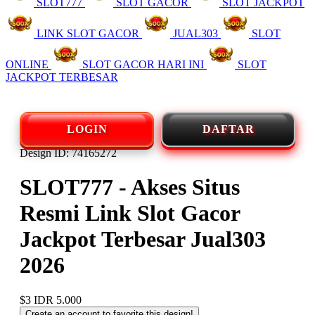
SLOT777
SLOT GACOR
SLOT JACKPOT
LINK SLOT GACOR
JUAL303
SLOT
ONLINE
SLOT GACOR HARI INI
SLOT
JACKPOT TERBESAR
LOGIN
DAFTAR
Design ID: 74165272
SLOT777 - Akses Situs
Resmi Link Slot Gacor
Jackpot Terbesar Jual303
2026
$3
IDR 5.000
Create an account to favorite this design!