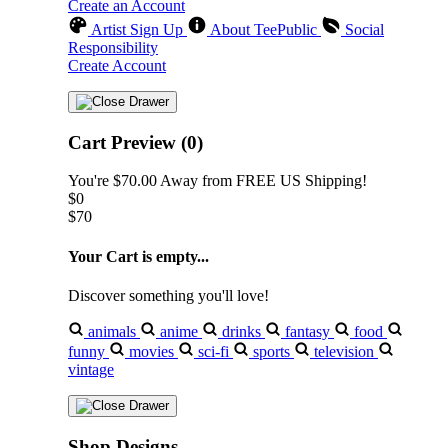
Create an Account
Artist Sign Up
About TeePublic
Social
Responsibility
Create Account
Cart Preview (0)
You're
$70.00
Away from
FREE US Shipping!
$0
$70
Your Cart is empty...
Discover something you'll love!
animals
anime
drinks
fantasy
food
funny
movies
sci-fi
sports
television
vintage
Shop Designs