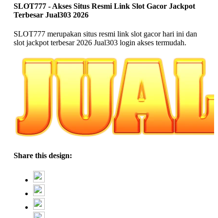
SLOT777 - Akses Situs Resmi Link Slot Gacor Jackpot
Terbesar Jual303 2026
SLOT777 merupakan situs resmi link slot gacor hari ini dan
slot jackpot terbesar 2026 Jual303 login akses termudah.
Share this design: