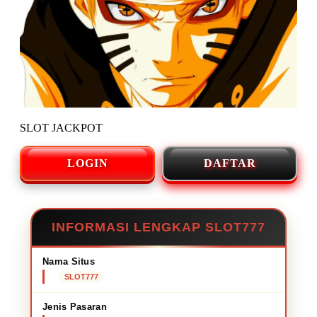
SLOT JACKPOT
LOGIN
DAFTAR
INFORMASI LENGKAP SLOT777
Nama Situs
SLOT777
Jenis Pasaran