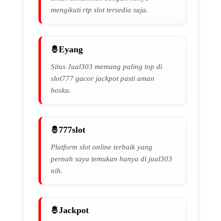
mengikuti rtp slot tersedia saja.
Eyang
Situs Jual303 memang paling top di
slot777 gacor jackpot pasti aman
bosku.
777slot
Platform slot online terbaik yang
pernah saya temukan hanya di jual303
nih.
Jackpot