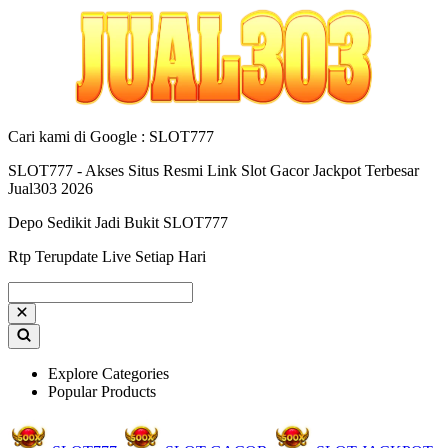
Cari kami di Google : SLOT777
SLOT777 - Akses Situs Resmi Link Slot Gacor Jackpot Terbesar
Jual303 2026
Depo Sedikit Jadi Bukit SLOT777
Rtp Terupdate Live Setiap Hari
Explore Categories
Popular Products