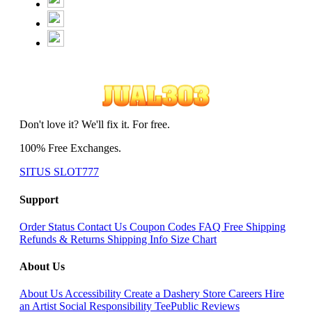
Don't love it? We'll fix it. For free.
100% Free Exchanges.
SITUS SLOT777
Support
Order Status
Contact Us
Coupon Codes
FAQ
Free Shipping
Refunds & Returns
Shipping Info
Size Chart
About Us
About Us
Accessibility
Create a Dashery Store
Careers
Hire
an Artist
Social Responsibility
TeePublic Reviews