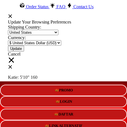
Order Status
FAQ
Contact Us
Update Your Browsing Preferences
Shipping Country:
Currency:
Cancel
Katie:
5'10"
160
PROMO
Select your person:
Male
Female
LOGIN
Height
Short
Med
Tall
DAFTAR
Weight
Slim
Avg
Heavy
LINK ALTERNATIF