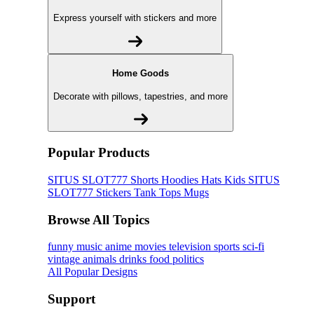
Express yourself with stickers and more
Home Goods
Decorate with pillows, tapestries, and more
Popular Products
SITUS SLOT777
Shorts
Hoodies
Hats
Kids SITUS
SLOT777
Stickers
Tank Tops
Mugs
Browse All Topics
funny
music
anime
movies
television
sports
sci-fi
vintage
animals
drinks
food
politics
All Popular Designs
Support