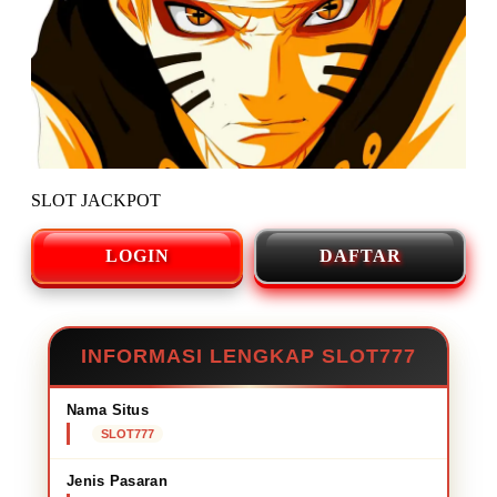
SLOT JACKPOT
LOGIN
DAFTAR
INFORMASI LENGKAP SLOT777
Nama Situs
SLOT777
Jenis Pasaran