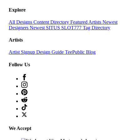
Explore
All Designs
Content Directory
Featured Artists
Newest
Designers
Newest SITUS SLOT777
Tag Directory
Artists
Artist Signup
Design Guide
TeePublic Blog
Follow Us
We Accept