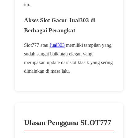
ini.
Akses Slot Gacor Jual303 di
Berbagai Perangkat
Slot777 atau
Jual303
memiliki tampilan yang
sudah sangat baik atau elegan yang
merupakan update dari slot klasik yang sering
dimainkan di masa lalu.
Ulasan Pengguna SLOT777