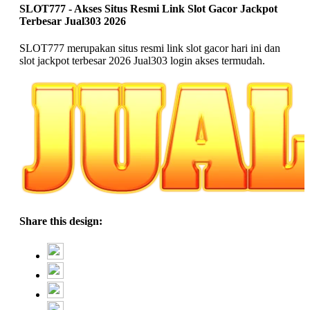
SLOT777 - Akses Situs Resmi Link Slot Gacor Jackpot
Terbesar Jual303 2026
SLOT777 merupakan situs resmi link slot gacor hari ini dan
slot jackpot terbesar 2026 Jual303 login akses termudah.
Share this design: