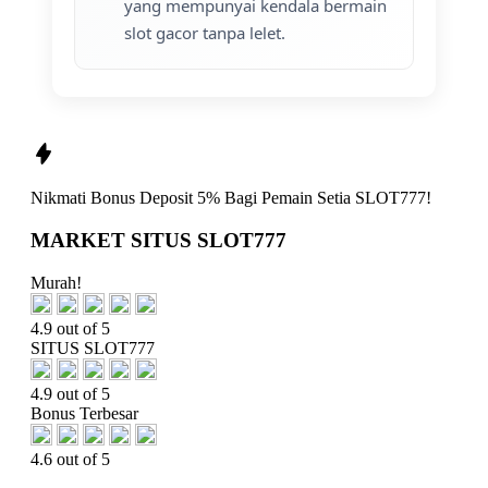
yang mempunyai kendala bermain
slot gacor tanpa lelet.
Nikmati
Bonus Deposit 5%
Bagi Pemain Setia
SLOT777!
MARKET SITUS SLOT777
Murah!
4.9 out of 5
SITUS SLOT777
4.9 out of 5
Bonus Terbesar
4.6 out of 5