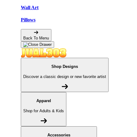
Wall Art
Pillows
Back To Menu
Shop Designs
Discover a classic design or new favorite artist
Apparel
Shop for Adults & Kids
Accessories