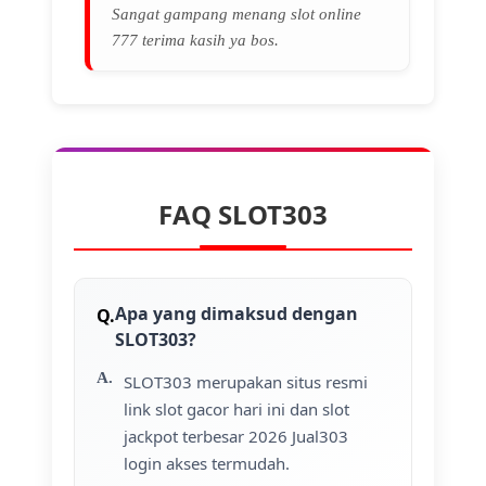
Sangat gampang menang slot online
777 terima kasih ya bos.
FAQ SLOT303
Apa yang dimaksud dengan
SLOT303?
SLOT303 merupakan situs resmi
link slot gacor hari ini dan slot
jackpot terbesar 2026 Jual303
login akses termudah.