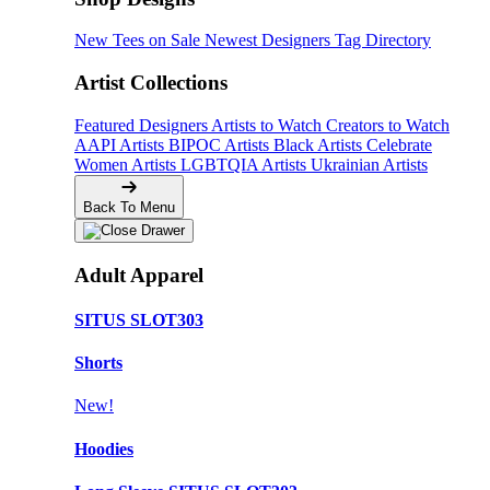
New Tees on Sale
Newest Designers
Tag Directory
Artist Collections
Featured Designers
Artists to Watch
Creators to Watch
AAPI Artists
BIPOC Artists
Black Artists
Celebrate
Women Artists
LGBTQIA Artists
Ukrainian Artists
Back To Menu
Adult Apparel
SITUS SLOT303
Shorts
New!
Hoodies