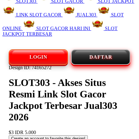
SLOT303
SLOT GACOR
SLOT JACKPOT
LINK SLOT GACOR
JUAL303
SLOT
ONLINE
SLOT GACOR HARI INI
SLOT
JACKPOT TERBESAR
LOGIN
DAFTAR
Design ID: 74165272
SLOT303 - Akses Situs
Resmi Link Slot Gacor
Jackpot Terbesar Jual303
2026
$3
IDR 5.000
Create an account to favorite this design!