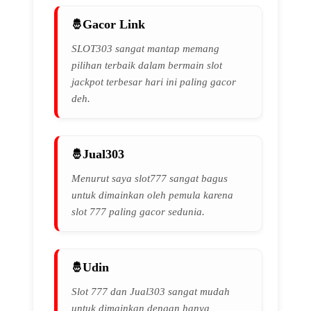
Gacor Link
SLOT303 sangat mantap memang
pilihan terbaik dalam bermain slot
jackpot terbesar hari ini paling gacor
deh.
Jual303
Menurut saya slot777 sangat bagus
untuk dimainkan oleh pemula karena
slot 777 paling gacor sedunia.
Udin
Slot 777 dan Jual303 sangat mudah
untuk dimainkan dengan hanya