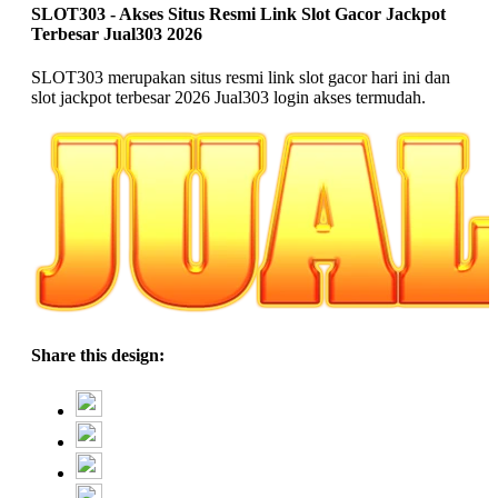
SLOT303 - Akses Situs Resmi Link Slot Gacor Jackpot
Terbesar Jual303 2026
SLOT303 merupakan situs resmi link slot gacor hari ini dan
slot jackpot terbesar 2026 Jual303 login akses termudah.
Share this design: