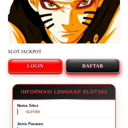
SLOT JACKPOT
LOGIN
DAFTAR
INFORMASI LENGKAP SLOT303
Nama Situs
SLOT303
Jenis Pasaran