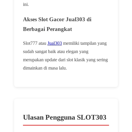
ini.
Akses Slot Gacor Jual303 di
Berbagai Perangkat
Slot777 atau
Jual303
memiliki tampilan yang
sudah sangat baik atau elegan yang
merupakan update dari slot klasik yang sering
dimainkan di masa lalu.
Ulasan Pengguna SLOT303