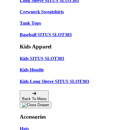
Long Sleeve SITUS SLOT303
Crewneck Sweatshirts
Tank Tops
Baseball SITUS SLOT303
Kids Apparel
Kids SITUS SLOT303
Kids Hoodie
Kids Long Sleeve SITUS SLOT303
Back To Menu
Accessories
Hats