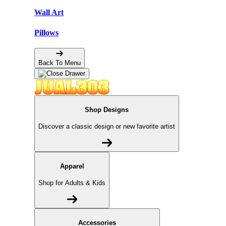
Wall Art
Pillows
Back To Menu
Shop Designs
Discover a classic design or new favorite artist
Apparel
Shop for Adults & Kids
Accessories