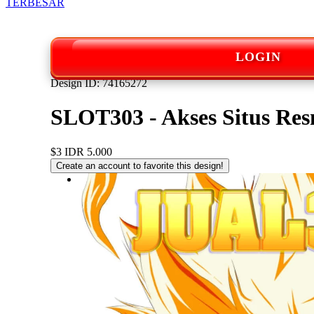
TERBESAR
LOGIN
Design ID: 74165272
SLOT303 - Akses Situs Res
$3
IDR 5.000
Create an account to favorite this design!