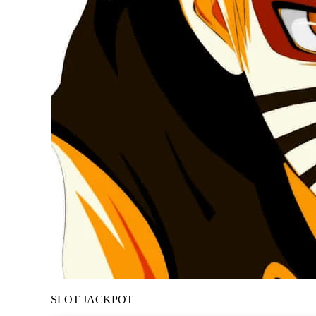
SLOT JACKPOT