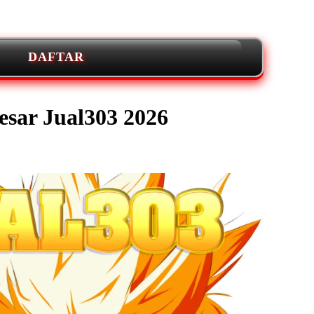
DAFTAR
esar Jual303 2026