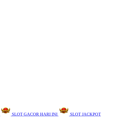
SLOT GACOR HARI INI
SLOT JACKPOT